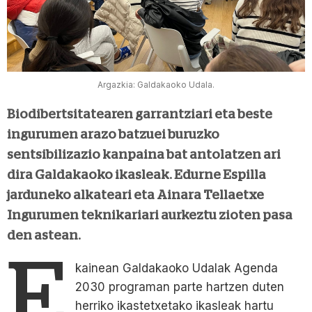
Argazkia: Galdakaoko Udala.
Biodibertsitatearen garrantziari eta beste
ingurumen arazo batzuei buruzko
sentsibilizazio kanpaina bat antolatzen ari
dira Galdakaoko ikasleak. Edurne Espilla
jarduneko alkateari eta Ainara Tellaetxe
Ingurumen teknikariari aurkeztu zioten pasa
den astean.
E
kainean Galdakaoko Udalak Agenda
2030 programan parte hartzen duten
herriko ikastetxetako ikasleak hartu