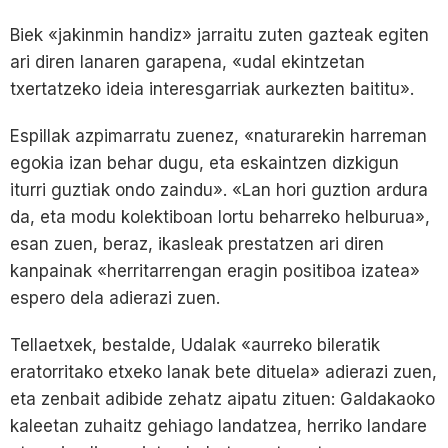
Biek «jakinmin handiz» jarraitu zuten gazteak egiten
ari diren lanaren garapena, «udal ekintzetan
txertatzeko ideia interesgarriak aurkezten baititu».
Espillak azpimarratu zuenez, «naturarekin harreman
egokia izan behar dugu, eta eskaintzen dizkigun
iturri guztiak ondo zaindu». «Lan hori guztion ardura
da, eta modu kolektiboan lortu beharreko helburua»,
esan zuen, beraz, ikasleak prestatzen ari diren
kanpainak «herritarrengan eragin positiboa izatea»
espero dela adierazi zuen.
Tellaetxek, bestalde, Udalak «aurreko bileratik
eratorritako etxeko lanak bete dituela» adierazi zuen,
eta zenbait adibide zehatz aipatu zituen: Galdakaoko
kaleetan zuhaitz gehiago landatzea, herriko landare