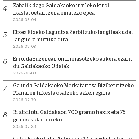
Zabalik dago Galdakaoko iraileko kirol
ikastaroetan izena emateko epea
2026-08-04
Etxez Etxeko Laguntza Zerbitzuko langileak udal
langile bihurtuko dira
2026-08-03
Errolda zuzenean online jasotzeko aukera ezarri
du Galdakaoko Udalak
2026-08-03
Gaur da Galdakaoko Merkataritza Biziberritzeko
Planaren inkesta osatzeko azken eguna
2026-07-30
Bi atxilotu Galdakaon 700 gramo haxix eta 75
gramo kokainarekin
2026-07-28
Galdakaoko Udal Artxiboak 17 argazki historiko