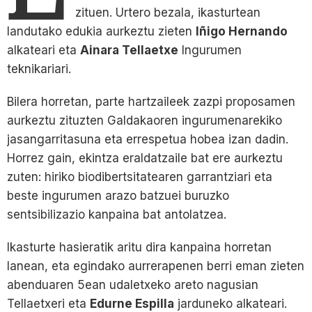
zituen. Urtero bezala, ikasturtean
landutako edukia aurkeztu zieten
Iñigo Hernando
alkateari eta
Ainara Tellaetxe
Ingurumen
teknikariari.
Bilera horretan, parte hartzaileek zazpi proposamen
aurkeztu zituzten Galdakaoren ingurumenarekiko
jasangarritasuna eta errespetua hobea izan dadin.
Horrez gain, ekintza eraldatzaile bat ere aurkeztu
zuten: hiriko biodibertsitatearen garrantziari eta
beste ingurumen arazo batzuei buruzko
sentsibilizazio kanpaina bat antolatzea.
Ikasturte hasieratik aritu dira kanpaina horretan
lanean, eta egindako aurrerapenen berri eman zieten
abenduaren 5ean udaletxeko areto nagusian
Tellaetxeri eta
Edurne Espilla
jarduneko alkateari.