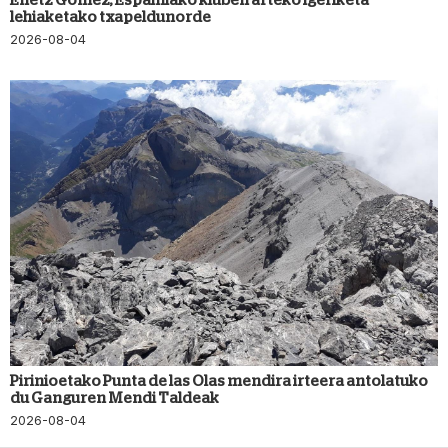
lehiaketako txapeldunorde
2026-08-04
Pirinioetako Punta de las Olas mendira irteera antolatuko
du Ganguren Mendi Taldeak
2026-08-04