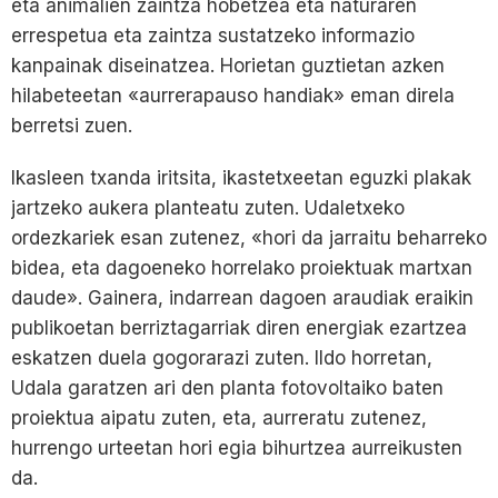
eta animalien zaintza hobetzea eta naturaren
errespetua eta zaintza sustatzeko informazio
kanpainak diseinatzea. Horietan guztietan azken
hilabeteetan «aurrerapauso handiak» eman direla
berretsi zuen.
Ikasleen txanda iritsita, ikastetxeetan eguzki plakak
jartzeko aukera planteatu zuten. Udaletxeko
ordezkariek esan zutenez, «hori da jarraitu beharreko
bidea, eta dagoeneko horrelako proiektuak martxan
daude». Gainera, indarrean dagoen araudiak eraikin
publikoetan berriztagarriak diren energiak ezartzea
eskatzen duela gogorarazi zuten. Ildo horretan,
Udala garatzen ari den planta fotovoltaiko baten
proiektua aipatu zuten, eta, aurreratu zutenez,
hurrengo urteetan hori egia bihurtzea aurreikusten
da.