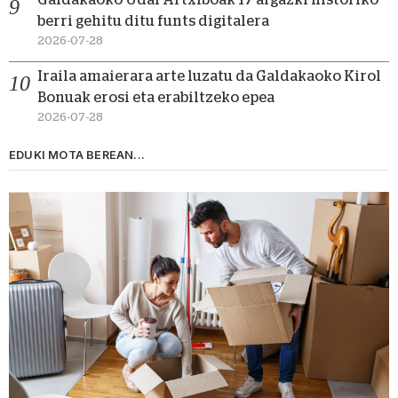
berri gehitu ditu funts digitalera
2026-07-28
Iraila amaierara arte luzatu da Galdakaoko Kirol
Bonuak erosi eta erabiltzeko epea
2026-07-28
EDUKI MOTA BEREAN...