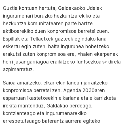
Guztia kontuan hartuta, Galdakaoko Udalak
ingurumenari buruzko hezkuntzarekiko eta
hezkuntza komunitatearen parte hartze
aktiboarekiko duen konpromisoa berretsi zuen.
Espillak eta Tellaetxek gazteek egindako lana
eskertu egin zuten, baita ingurunea hobetzeko
erakutsi zuten konpromisoa ere, «haien ekarpenak
herri jasangarriagoa eraikitzeko funtsezkoak» direla
azpimarratuz.
Saioa amaitzeko, elkarrekin lanean jarraitzeko
konpromisoa berretsi zen, Agenda 2030aren
esparruan ikastetxeekin elkarlana eta elkarrizketa
irekita mantenduz, Galdakao berdeago,
kontzienteago eta ingurumenarekiko
errespetutsuago baterantz aurrera egiteko