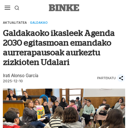
AKTUALITATEA
·
GALDAKAO
Galdakaoko ikasleek Agenda
2030 egitasmoan emandako
aurrerapausoak aurkeztu
zizkioten Udalari
Irati Alonso García
PARTEKATU
2025-12-10