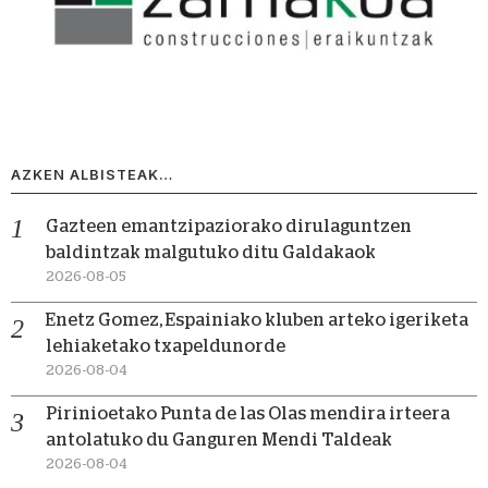
AZKEN ALBISTEAK…
Gazteen emantzipaziorako dirulaguntzen
baldintzak malgutuko ditu Galdakaok
2026-08-05
Enetz Gomez, Espainiako kluben arteko igeriketa
lehiaketako txapeldunorde
2026-08-04
Pirinioetako Punta de las Olas mendira irteera
antolatuko du Ganguren Mendi Taldeak
2026-08-04