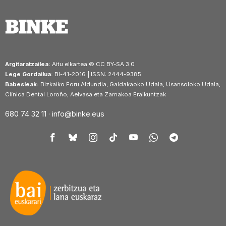
Argitaratzailea:
Aitu elkartea © CC BY-SA 3.0
Lege Gordailua:
BI-41-2016 | ISSN: 2444-9385
Babesleak:
Bizkaiko Foru Aldundia, Galdakaoko Udala, Usansoloko Udala,
Clínica Dental Loroño, Aelvasa eta Zamakoa Eraikuntzak
680 74 32 11 ·
info@binke.eus