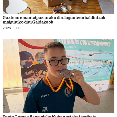
Gazteen emantzipaziorako dirulaguntzen baldintzak
malgutuko ditu Galdakaok
2026-08-05
Enetz Gomez, Espainiako kluben arteko igeriketa