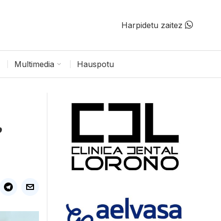
Harpidetu zaitez
Multimedia
Hauspotu
,