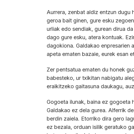
Aurrera, zenbat aldiz entzun dugu ho
geroa bait ginen, gure esku zegoen
urliak edo sendiak, gurean dirua da
dago gure esku, atera kontuak. Ezin 
dagokiona. Galdakao enpresarien a
apeta ematen bazaie, eurek esan et
Zer pentsatua ematen du honek guz
babesteko, ur txikitan nabigatu aleg
eraikitzeko gaitasuna daukagu, auzo
Gogoeta ilunak, baina ez gogoeta h
Galdakao ez dela gurea. Alferrik del
berdin zaiela. Etorriko dira gero la
ez bezala, orduan isilik geratuko g