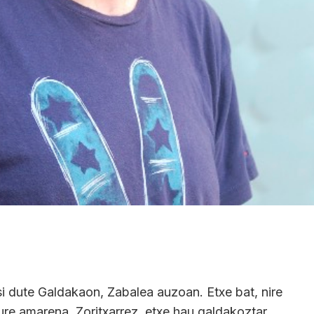
si dute Galdakaon, Zabalea auzoan. Etxe bat, nire
ure amarena. Zoritxarrez, etxe hau galdakoztar