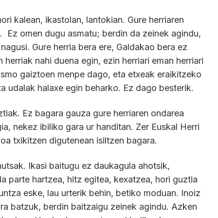
ri kalean, ikastolan, lantokian. Gure herriaren
.
Ez omen dugu asmatu; berdin da zeinek agindu,
 nagusi. Gure herria bera ere, Galdakao bera ez
herriak nahi duena egin, ezin herriari eman herriari
smo gaiztoen menpe dago, eta etxeak eraikitzeko
a udalak halaxe egin beharko. Ez dago besterik.
tiak. Ez bagara gauza gure herriaren ondarea
ia, nekez ibiliko gara ur handitan. Zer Euskal Herri
a txikitzen digutenean isiltzen bagara.
utsak. Ikasi baitugu ez daukagula ahotsik,
a parte hartzea, hitz egitea, kexatzea, hori guztia
guntza eske, lau urterik behin, betiko moduan. Inoiz
ara batzuk, berdin baitzaigu zeinek agindu. Azken