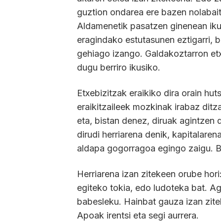
guztion ondarea ere bazen nolabait
Aldamenetik pasatzen ginenean iku
eragindako estutasunen eztigarri, b
gehiago izango. Galdakoztarron etx
dugu berriro ikusiko.
Etxebizitzak eraikiko dira orain hu
eraikitzaileek mozkinak irabaz ditz
eta, bistan denez, diruak agintzen 
dirudi herriarena denik, kapitalaren
aldapa gogorragoa egingo zaigu. Bih
Herriarena izan zitekeen orube hori
egiteko tokia, edo ludoteka bat. A
babesleku. Hainbat gauza izan zite
Apoak irentsi eta segi aurrera.