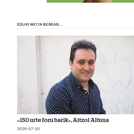
EDUKI MOTA BEREAN...
«150 urte foru barik», Aitzol Altuna
2026-07-20