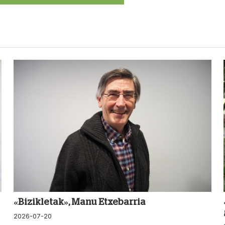
«Bizikletak», Manu Etxebarria
2026-07-20