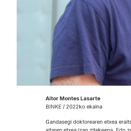
Aitor Montes Lasarte
BINKE / 2022ko ekaina
a
ndasegi doktorearen etxea erait
G
aitaren etxea izan zitekeena. Edo z