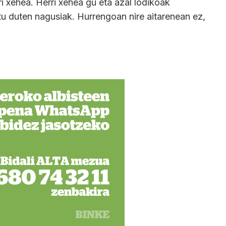
ri xehea. Herri xehea gu eta azal lodikoak
u duten nagusiak. Hurrengoan nire aitarenean ez,