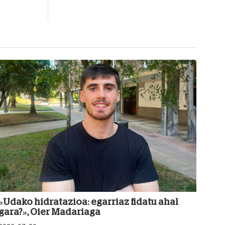
«Udako hidratazioa: egarriaz fidatu ahal
gara?», Oier Madariaga