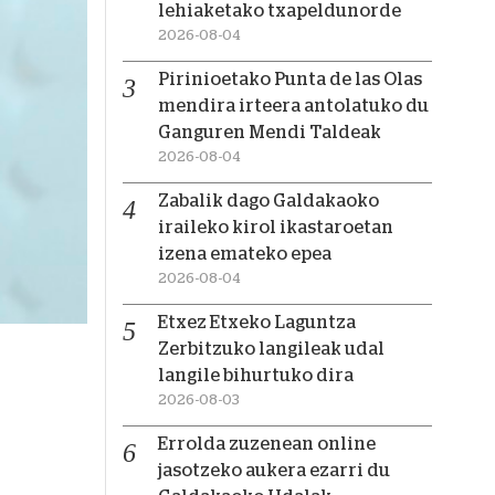
lehiaketako txapeldunorde
2026-08-04
Pirinioetako Punta de las Olas
mendira irteera antolatuko du
Ganguren Mendi Taldeak
2026-08-04
Zabalik dago Galdakaoko
iraileko kirol ikastaroetan
izena emateko epea
2026-08-04
Etxez Etxeko Laguntza
Zerbitzuko langileak udal
langile bihurtuko dira
2026-08-03
Errolda zuzenean online
jasotzeko aukera ezarri du