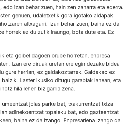
, edo izan behar zuen, hain zen zaharra eta ederra.
sten genuen, udaletxetik gora igotako aldapak
ihotzaren altxagarri. Izan behar zuen, baina ez da
e horrek ez du zutik iraungo, bota dute eta. Ez
tsik eta goibel dagoen orube horretan, enpresa
aten. Izan ere diruak uretan ere egin dezake bidea
du gure herrian, ez galdakoztarrek. Galdakao ez
a baizik. Laster ikusiko ditugu garabiak lanean, eta
otz hila lehen bizigarria zena.
: umeentzat jolas parke bat, txakurrentzat txiza
gian adinekoentzat topaleku bat, edo gazteentzat
keen, baina ez da izango. Enpresariena izango da.