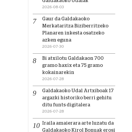
Galdakaoko Udalak
2026-08-03
Gaur da Galdakaoko
Merkataritza Biziberritzeko
Planaren inkesta osatzeko
azken eguna
2026-07-30
Bi atxilotu Galdakaon 700
gramo haxix eta 75 gramo
kokainarekin
2026-07-28
Galdakaoko Udal Artxiboak 17
argazki historiko berri gehitu
ditu funts digitalera
2026-07-28
Iraila amaierara arte luzatu da
Galdakaoko Kirol Bonuak erosi