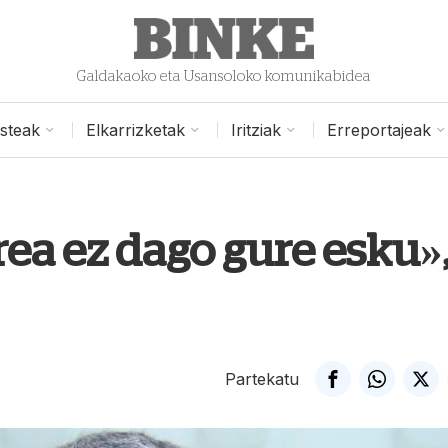
Galdakaoko eta Usansoloko komunikabidea
isteak
Elkarrizketak
Iritziak
Erreportajeak
a ez dago gure esku»
Partekatu