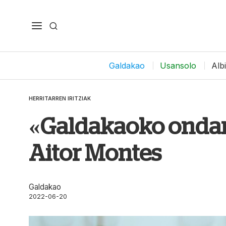
Galdakao
Usansolo
Alb
HERRITARREN IRITZIAK
«Galdakaoko ondare
Aitor Montes
Galdakao
2022-06-20