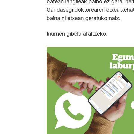
batean langileak baino ez gara, her
Gandasegi doktorearen etxea xehat
baina ni etxean geratuko naiz.
Inurrien gibela afaltzeko.