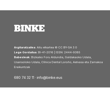
Argitaratzailea:
Aitu elkartea © CC BY-SA 3.0
Lege Gordailua:
BI-41-2016 | ISSN: 2444-9385
Babesleak:
Bizkaiko Foru Aldundia, Galdakaoko Udala,
Usansoloko Udala, Clínica Dental Loroño, Aelvasa eta Zamakoa
Eraikuntzak
680 74 32 11 ·
info@binke.eus