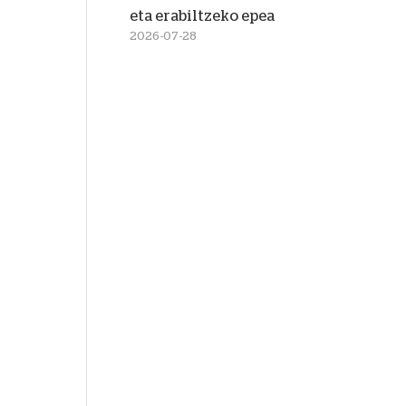
eta erabiltzeko epea
2026-07-28