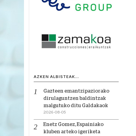
AZKEN ALBISTEAK…
Gazteen emantzipaziorako
dirulaguntzen baldintzak
malgutuko ditu Galdakaok
2026-08-05
Enetz Gomez, Espainiako
kluben arteko igeriketa