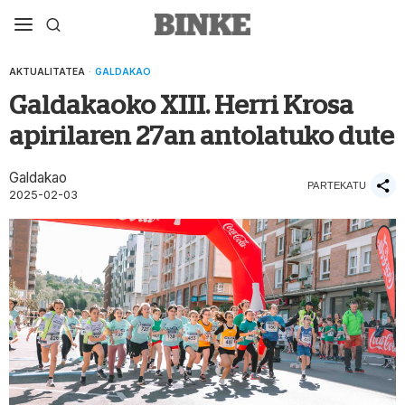
AKTUALITATEA
·
GALDAKAO
Galdakaoko XIII. Herri Krosa
apirilaren 27an antolatuko dute
Galdakao
PARTEKATU
2025-02-03