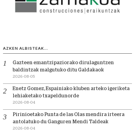
AZKEN ALBISTEAK…
Gazteen emantzipaziorako dirulaguntzen
baldintzak malgutuko ditu Galdakaok
2026-08-05
Enetz Gomez, Espainiako kluben arteko igeriketa
lehiaketako txapeldunorde
2026-08-04
Pirinioetako Punta de las Olas mendira irteera
antolatuko du Ganguren Mendi Taldeak
2026-08-04