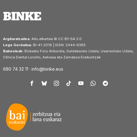
Argitaratzailea:
Aitu elkartea © CC BY-SA 3.0
Lege Gordailua:
BI-41-2016 | ISSN: 2444-9385
Babesleak:
Bizkaiko Foru Aldundia, Galdakaoko Udala, Usansoloko Udala,
Clínica Dental Loroño, Aelvasa eta Zamakoa Eraikuntzak
680 74 32 11 ·
info@binke.eus