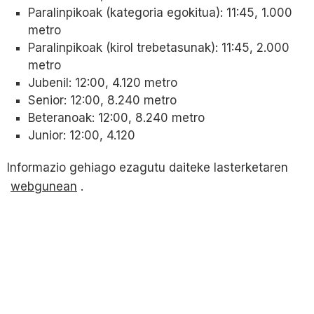
Paralinpikoak (kategoria egokitua): 11:45, 1.000
metro
Paralinpikoak (kirol trebetasunak): 11:45, 2.000
metro
Jubenil: 12:00, 4.120 metro
Senior: 12:00, 8.240 metro
Beteranoak: 12:00, 8.240 metro
Junior: 12:00, 4.120
Informazio gehiago ezagutu daiteke lasterketaren
webgunean
.