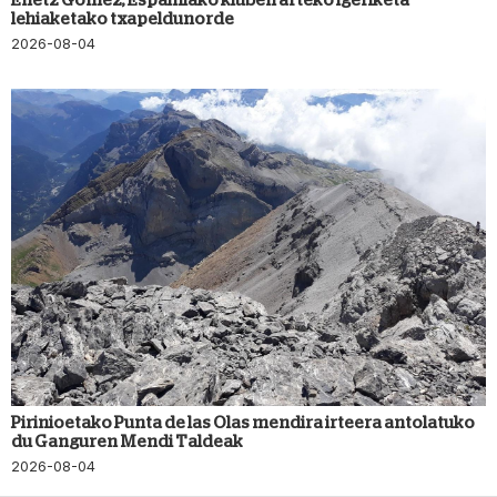
lehiaketako txapeldunorde
2026-08-04
Pirinioetako Punta de las Olas mendira irteera antolatuko
du Ganguren Mendi Taldeak
2026-08-04