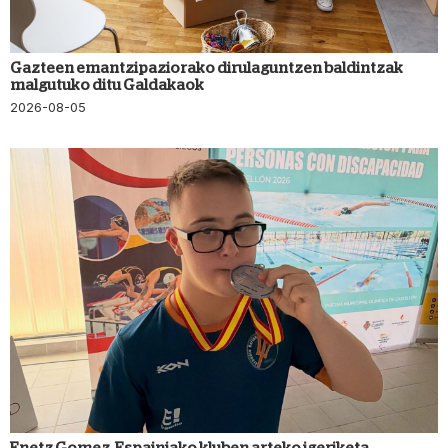
Gazteen emantzipaziorako dirulaguntzen baldintzak
malgutuko ditu Galdakaok
2026-08-05
Enetz Gomez, Espainiako kluben arteko igeriketa