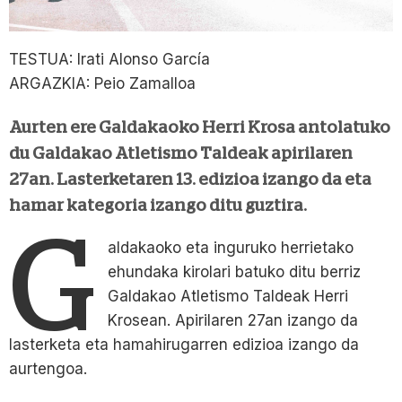
TESTUA: Irati Alonso García
ARGAZKIA: Peio Zamalloa
Aurten ere Galdakaoko Herri Krosa antolatuko
du Galdakao Atletismo Taldeak apirilaren
27an. Lasterketaren 13. edizioa izango da eta
hamar kategoria izango ditu guztira.
G
aldakaoko eta inguruko herrietako
ehundaka kirolari batuko ditu berriz
Galdakao Atletismo Taldeak Herri
Krosean. Apirilaren 27an izango da
lasterketa eta hamahirugarren edizioa izango da
aurtengoa.