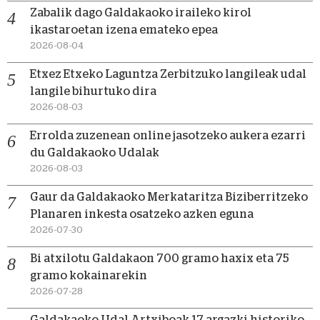
Zabalik dago Galdakaoko iraileko kirol
ikastaroetan izena emateko epea
2026-08-04
Etxez Etxeko Laguntza Zerbitzuko langileak udal
langile bihurtuko dira
2026-08-03
Errolda zuzenean online jasotzeko aukera ezarri
du Galdakaoko Udalak
2026-08-03
Gaur da Galdakaoko Merkataritza Biziberritzeko
Planaren inkesta osatzeko azken eguna
2026-07-30
Bi atxilotu Galdakaon 700 gramo haxix eta 75
gramo kokainarekin
2026-07-28
Galdakaoko Udal Artxiboak 17 argazki historiko