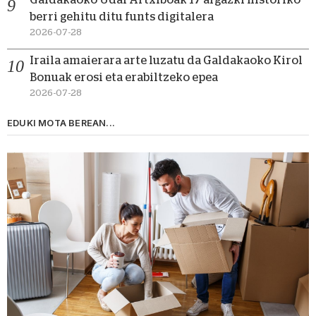
berri gehitu ditu funts digitalera
2026-07-28
Iraila amaierara arte luzatu da Galdakaoko Kirol
Bonuak erosi eta erabiltzeko epea
2026-07-28
EDUKI MOTA BEREAN...