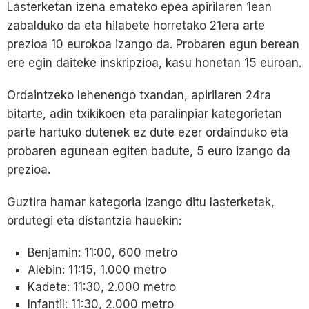
Lasterketan izena emateko epea apirilaren 1ean
zabalduko da eta hilabete horretako 21era arte
prezioa 10 eurokoa izango da. Probaren egun berean
ere egin daiteke inskripzioa, kasu honetan 15 euroan.
Ordaintzeko lehenengo txandan, apirilaren 24ra
bitarte, adin txikikoen eta paralinpiar kategorietan
parte hartuko dutenek ez dute ezer ordainduko eta
probaren egunean egiten badute, 5 euro izango da
prezioa.
Guztira hamar kategoria izango ditu lasterketak,
ordutegi eta distantzia hauekin:
Benjamin: 11:00, 600 metro
Alebin: 11:15, 1.000 metro
Kadete: 11:30, 2.000 metro
Infantil: 11:30, 2.000 metro