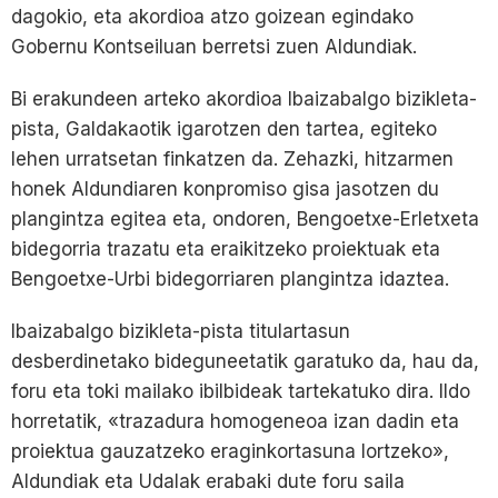
dagokio, eta akordioa atzo goizean egindako
Gobernu Kontseiluan berretsi zuen Aldundiak.
Bi erakundeen arteko akordioa Ibaizabalgo bizikleta-
pista, Galdakaotik igarotzen den tartea, egiteko
lehen urratsetan finkatzen da. Zehazki, hitzarmen
honek Aldundiaren konpromiso gisa jasotzen du
plangintza egitea eta, ondoren, Bengoetxe-Erletxeta
bidegorria trazatu eta eraikitzeko proiektuak eta
Bengoetxe-Urbi bidegorriaren plangintza idaztea.
Ibaizabalgo bizikleta-pista titulartasun
desberdinetako bideguneetatik garatuko da, hau da,
foru eta toki mailako ibilbideak tartekatuko dira. Ildo
horretatik, «trazadura homogeneoa izan dadin eta
proiektua gauzatzeko eraginkortasuna lortzeko»,
Aldundiak eta Udalak erabaki dute foru saila