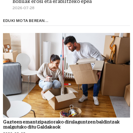
Bonuak erosi eta erabiltzeko epea
2026-07-28
EDUKI MOTA BEREAN...
Gazteen emantzipaziorako dirulaguntzen baldintzak
malgutuko ditu Galdakaok