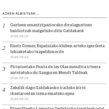
AZKEN ALBISTEAK…
Gazteen emantzipaziorako dirulaguntzen
baldintzak malgutuko ditu Galdakaok
2026-08-05
Enetz Gomez, Espainiako kluben arteko igeriketa
lehiaketako txapeldunorde
2026-08-04
Pirinioetako Punta de las Olas mendira irteera
antolatuko du Ganguren Mendi Taldeak
2026-08-04
Zabalik dago Galdakaoko iraileko kirol
ikastaroetan izena emateko epea
2026-08-04
Etxez Etxeko Laguntza Zerbitzuko langileak udal