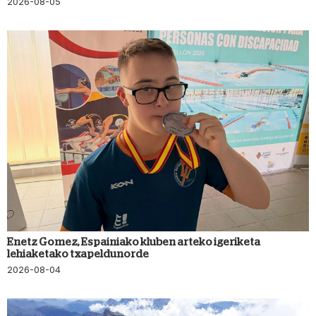
2026-08-05
Enetz Gomez, Espainiako kluben arteko igeriketa
lehiaketako txapeldunorde
2026-08-04