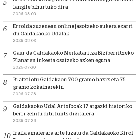
langile bihurtuko dira
2026-08-03
Errolda zuzenean online jasotzeko aukera ezarri
du Galdakaoko Udalak
2026-08-03
Gaur da Galdakaoko Merkataritza Biziberritzeko
Planaren inkesta osatzeko azken eguna
2026-07-30
Bi atxilotu Galdakaon 700 gramo haxix eta 75
gramo kokainarekin
2026-07-28
Galdakaoko Udal Artxiboak 17 argazki historiko
berri gehitu ditu funts digitalera
2026-07-28
Iraila amaierara arte luzatu da Galdakaoko Kirol