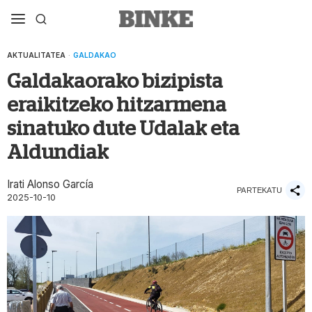
AKTUALITATEA
·
GALDAKAO
Galdakaorako bizipista
eraikitzeko hitzarmena
sinatuko dute Udalak eta
Aldundiak
Irati Alonso García
PARTEKATU
2025-10-10