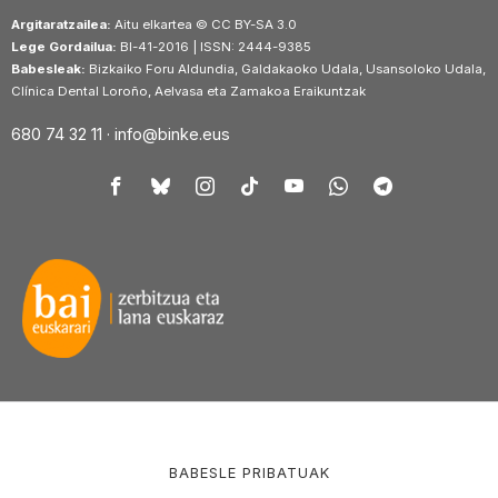
Argitaratzailea:
Aitu elkartea © CC BY-SA 3.0
Lege Gordailua:
BI-41-2016 | ISSN: 2444-9385
Babesleak:
Bizkaiko Foru Aldundia, Galdakaoko Udala, Usansoloko Udala,
Clínica Dental Loroño, Aelvasa eta Zamakoa Eraikuntzak
680 74 32 11 ·
info@binke.eus
BABESLE PRIBATUAK