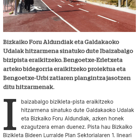
Bizkaiko Foru Aldundiak eta Galdakaoko
Udalak hitzarmena sinatuko dute Ibaizabalgo
bizipista eraikitzeko. Bengoetxe-Erletxeta
arteko bidegorria eraikitzeko proiektua eta
Bengoetxe-Urbi zatiaren plangintza jasotzen
ditu hitzarmenak.
I
baizabalgo bizikleta-pista eraikitzeko
hitzarmena sinatuko dute Galdakaoko Udalak
eta Bizkaiko Foru Aldundiak, azken honek
ezagutzera eman duenez. Pista hau Bizkaiko
Bizikleta Bideen Lurralde Plan Sektorialaren 1. lineari