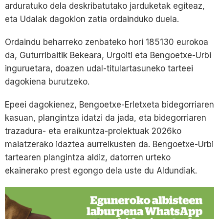
arduratuko dela deskribatutako jarduketak egiteaz,
eta Udalak dagokion zatia ordainduko duela.
Ordaindu beharreko zenbateko hori 185130 eurokoa
da, Guturribaitik Bekeara, Urgoiti eta Bengoetxe-Urbi
inguruetara, doazen udal-titulartasuneko tarteei
dagokiena burutzeko.
Epeei dagokienez, Bengoetxe-Erletxeta bidegorriaren
kasuan, plangintza idatzi da jada, eta bidegorriaren
trazadura- eta eraikuntza-proiektuak 2026ko
maiatzerako idaztea aurreikusten da. Bengoetxe-Urbi
tartearen plangintza aldiz, datorren urteko
ekainerako prest egongo dela uste du Aldundiak.