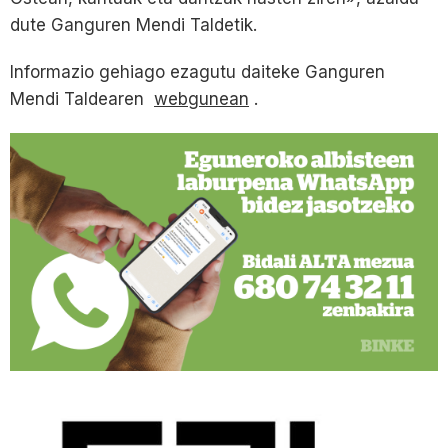
dute Ganguren Mendi Taldetik.
Informazio gehiago ezagutu daiteke Ganguren
Mendi Taldearen
webgunean
.