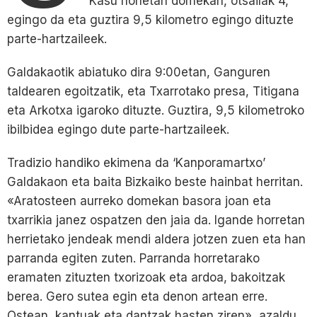
Kasu honetan domekan, otsailak 4,
egingo da eta guztira 9,5 kilometro egingo dituzte
parte-hartzaileek.
Galdakaotik abiatuko dira 9:00etan, Ganguren
taldearen egoitzatik, eta Txarrotako presa, Titigana
eta Arkotxa igaroko dituzte. Guztira, 9,5 kilometroko
ibilbidea egingo dute parte-hartzaileek.
Tradizio handiko ekimena da ‘Kanporamartxo’
Galdakaon eta baita Bizkaiko beste hainbat herritan.
«Aratosteen aurreko domekan basora joan eta
txarrikia janez ospatzen den jaia da. Igande horretan
herrietako jendeak mendi aldera jotzen zuen eta han
parranda egiten zuten. Parranda horretarako
eramaten zituzten txorizoak eta ardoa, bakoitzak
berea. Gero sutea egin eta denon artean erre.
Ostean, kantuak eta dantzak hasten ziren», azaldu