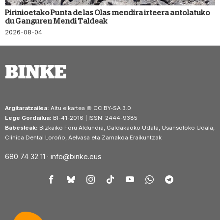
Pirinioetako Punta de las Olas mendira irteera antolatuko
du Ganguren Mendi Taldeak
2026-08-04
Argitaratzailea:
Aitu elkartea © CC BY-SA 3.0
Lege Gordailua:
BI-41-2016 | ISSN: 2444-9385
Babesleak:
Bizkaiko Foru Aldundia, Galdakaoko Udala, Usansoloko Udala,
Clínica Dental Loroño, Aelvasa eta Zamakoa Eraikuntzak
680 74 32 11 ·
info@binke.eus