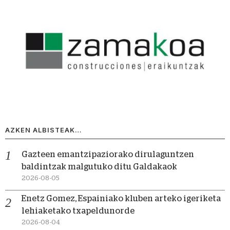
AZKEN ALBISTEAK…
Gazteen emantzipaziorako dirulaguntzen
baldintzak malgutuko ditu Galdakaok
2026-08-05
Enetz Gomez, Espainiako kluben arteko igeriketa
lehiaketako txapeldunorde
2026-08-04