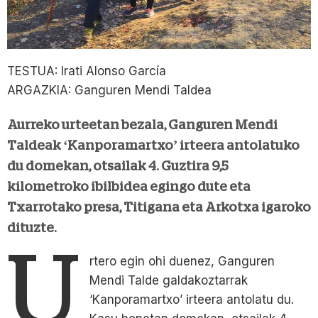
TESTUA: Irati Alonso García
ARGAZKIA: Ganguren Mendi Taldea
Aurreko urteetan bezala, Ganguren Mendi
Taldeak ‘Kanporamartxo’ irteera antolatuko
du domekan, otsailak 4. Guztira 9,5
kilometroko ibilbidea egingo dute eta
Txarrotako presa, Titigana eta Arkotxa igaroko
dituzte.
U
rtero egin ohi duenez, Ganguren
Mendi Talde galdakoztarrak
‘Kanporamartxo’ irteera antolatu du.