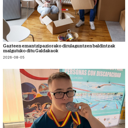
Gazteen emantzipaziorako dirulaguntzen baldintzak
malgutuko ditu Galdakaok
2026-08-05