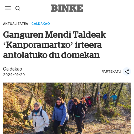
AKTUALITATEA
·
GALDAKAO
Ganguren Mendi Taldeak
‘Kanporamartxo’ irteera
antolatuko du domekan
Galdakao
PARTEKATU
2024-01-29