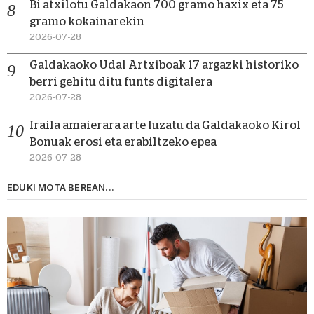
Bi atxilotu Galdakaon 700 gramo haxix eta 75
gramo kokainarekin
2026-07-28
Galdakaoko Udal Artxiboak 17 argazki historiko
berri gehitu ditu funts digitalera
2026-07-28
Iraila amaierara arte luzatu da Galdakaoko Kirol
Bonuak erosi eta erabiltzeko epea
2026-07-28
EDUKI MOTA BEREAN...