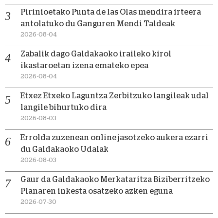
Pirinioetako Punta de las Olas mendira irteera
antolatuko du Ganguren Mendi Taldeak
2026-08-04
Zabalik dago Galdakaoko iraileko kirol
ikastaroetan izena emateko epea
2026-08-04
Etxez Etxeko Laguntza Zerbitzuko langileak udal
langile bihurtuko dira
2026-08-03
Errolda zuzenean online jasotzeko aukera ezarri
du Galdakaoko Udalak
2026-08-03
Gaur da Galdakaoko Merkataritza Biziberritzeko
Planaren inkesta osatzeko azken eguna
2026-07-30