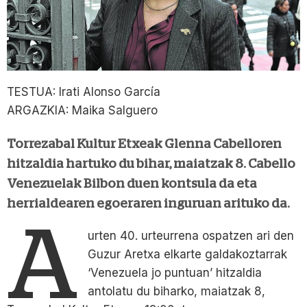
TESTUA: Irati Alonso García
ARGAZKIA: Maika Salguero
Torrezabal Kultur Etxeak Glenna Cabelloren
hitzaldia hartuko du bihar, maiatzak 8. Cabello
Venezuelak Bilbon duen kontsula da eta
herrialdearen egoeraren inguruan arituko da.
A
urten 40. urteurrena ospatzen ari den
Guzur Aretxa elkarte galdakoztarrak
‘Venezuela jo puntuan’ hitzaldia
antolatu du biharko, maiatzak 8,