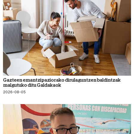
Gazteen emantzipaziorako dirulaguntzen baldintzak
malgutuko ditu Galdakaok
2026-08-05