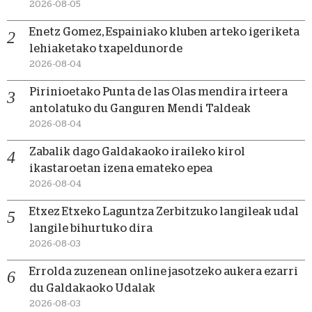
2026-08-05
Enetz Gomez, Espainiako kluben arteko igeriketa
lehiaketako txapeldunorde
2026-08-04
Pirinioetako Punta de las Olas mendira irteera
antolatuko du Ganguren Mendi Taldeak
2026-08-04
Zabalik dago Galdakaoko iraileko kirol
ikastaroetan izena emateko epea
2026-08-04
Etxez Etxeko Laguntza Zerbitzuko langileak udal
langile bihurtuko dira
2026-08-03
Errolda zuzenean online jasotzeko aukera ezarri
du Galdakaoko Udalak
2026-08-03