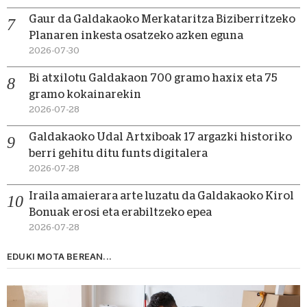
Gaur da Galdakaoko Merkataritza Biziberritzeko
Planaren inkesta osatzeko azken eguna
2026-07-30
Bi atxilotu Galdakaon 700 gramo haxix eta 75
gramo kokainarekin
2026-07-28
Galdakaoko Udal Artxiboak 17 argazki historiko
berri gehitu ditu funts digitalera
2026-07-28
Iraila amaierara arte luzatu da Galdakaoko Kirol
Bonuak erosi eta erabiltzeko epea
2026-07-28
EDUKI MOTA BEREAN...