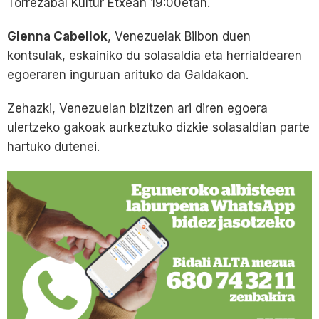
Torrezabal Kultur Etxean 19:00etan.
Glenna Cabellok
, Venezuelak Bilbon duen
kontsulak, eskainiko du solasaldia eta herrialdearen
egoeraren inguruan arituko da Galdakaon.
Zehazki, Venezuelan bizitzen ari diren egoera
ulertzeko gakoak aurkeztuko dizkie solasaldian parte
hartuko dutenei.