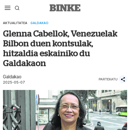
AKTUALITATEA
·
GALDAKAO
Glenna Cabellok, Venezuelak
Bilbon duen kontsulak,
hitzaldia eskainiko du
Galdakaon
Galdakao
PARTEKATU
2025-05-07