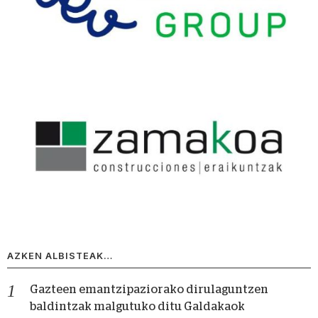
AZKEN ALBISTEAK…
Gazteen emantzipaziorako dirulaguntzen
baldintzak malgutuko ditu Galdakaok