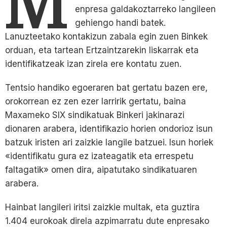
M
enpresa galdakoztarreko langileen
gehiengo handi batek.
Lanuzteetako kontakizun zabala egin zuen Binkek
orduan, eta tartean Ertzaintzarekin liskarrak eta
identifikatzeak izan zirela ere kontatu zuen.
Tentsio handiko egoeraren bat gertatu bazen ere,
orokorrean ez zen ezer larririk gertatu, baina
Maxameko SIX sindikatuak Binkeri jakinarazi
dionaren arabera, identifikazio horien ondorioz isun
batzuk iristen ari zaizkie langile batzuei. Isun horiek
«identifikatu gura ez izateagatik eta errespetu
faltagatik» omen dira, aipatutako sindikatuaren
arabera.
Hainbat langileri iritsi zaizkie multak, eta guztira
1.404 eurokoak direla azpimarratu dute enpresako