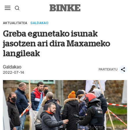
AKTUALITATEA
·
GALDAKAO
Greba egunetako isunak
jasotzen ari dira Maxameko
langileak
Galdakao
PARTEKATU
2022-07-14