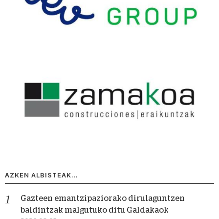
AZKEN ALBISTEAK…
Gazteen emantzipaziorako dirulaguntzen
baldintzak malgutuko ditu Galdakaok