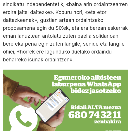
sindikatu independentetik, «baina arin ordaintzearren
erdira jaitsi daitezke». Kopuru hori, «eta etor
daitezkeenak», guztien artean ordaintzeko
proposamena egin du SIXek, eta era berean eskerrak
eman lanuztean antolatu zuten paella solidarioan
bere ekarpena egin zuten langile, senide eta langile
ohiei, «horrek ere lagunduko duelako ordaindu
beharreko isunak ordaintzen».