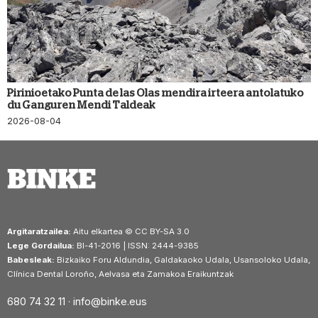
Pirinioetako Punta de las Olas mendira irteera antolatuko
du Ganguren Mendi Taldeak
2026-08-04
Argitaratzailea:
Aitu elkartea © CC BY-SA 3.0
Lege Gordailua:
BI-41-2016 | ISSN: 2444-9385
Babesleak:
Bizkaiko Foru Aldundia, Galdakaoko Udala, Usansoloko Udala,
Clínica Dental Loroño, Aelvasa eta Zamakoa Eraikuntzak
680 74 32 11 ·
info@binke.eus