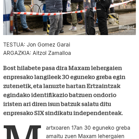
TESTUA: Jon Gomez Garai
ARGAZKIA: Aitzol Zamalloa
Bost hilabete pasa dira Maxam lehergaien
enpresako langileek 30 eguneko greba egin
zutenetik, eta lanuzte hartan Ertzaintzak
egindako identifikazio batzuen ondorio
iristen ari diren isun batzuk salatu ditu
enpresako SIX sindikatu independenteak.
artxoaren 17an 30 eguneko greba
amaitu zuen Maxam lehergaien