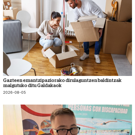
Gazteen emantzipaziorako dirulaguntzen baldintzak
malgutuko ditu Galdakaok
2026-08-05