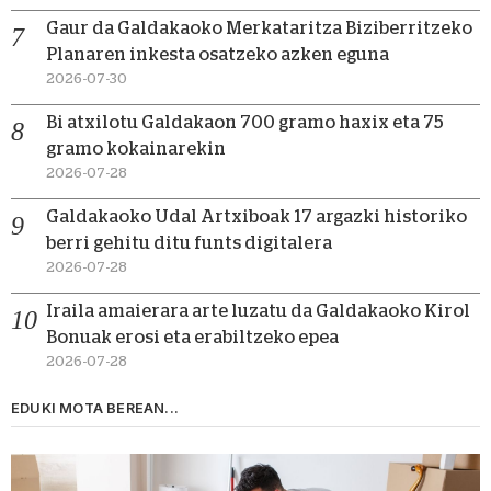
Gaur da Galdakaoko Merkataritza Biziberritzeko
Planaren inkesta osatzeko azken eguna
2026-07-30
Bi atxilotu Galdakaon 700 gramo haxix eta 75
gramo kokainarekin
2026-07-28
Galdakaoko Udal Artxiboak 17 argazki historiko
berri gehitu ditu funts digitalera
2026-07-28
Iraila amaierara arte luzatu da Galdakaoko Kirol
Bonuak erosi eta erabiltzeko epea
2026-07-28
EDUKI MOTA BEREAN...