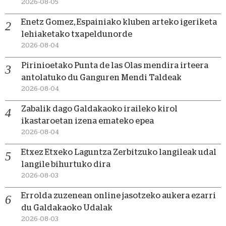
2026-08-05
Enetz Gomez, Espainiako kluben arteko igeriketa
lehiaketako txapeldunorde
2026-08-04
Pirinioetako Punta de las Olas mendira irteera
antolatuko du Ganguren Mendi Taldeak
2026-08-04
Zabalik dago Galdakaoko iraileko kirol
ikastaroetan izena emateko epea
2026-08-04
Etxez Etxeko Laguntza Zerbitzuko langileak udal
langile bihurtuko dira
2026-08-03
Errolda zuzenean online jasotzeko aukera ezarri
du Galdakaoko Udalak
2026-08-03