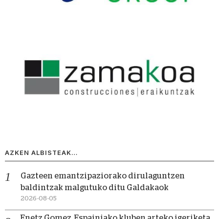
AZKEN ALBISTEAK…
Gazteen emantzipaziorako dirulaguntzen
baldintzak malgutuko ditu Galdakaok
2026-08-05
Enetz Gomez, Espainiako kluben arteko igeriketa