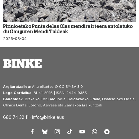
Pirinioetako Punta de las Olas mendira irteera antolatuko
du Ganguren Mendi Taldeak
2026-08-04
Argitaratzailea:
Aitu elkartea © CC BY-SA 3.0
Lege Gordailua:
BI-41-2016 | ISSN: 2444-9385
Babesleak:
Bizkaiko Foru Aldundia, Galdakaoko Udala, Usansoloko Udala,
Clínica Dental Loroño, Aelvasa eta Zamakoa Eraikuntzak
680 74 32 11 ·
info@binke.eus