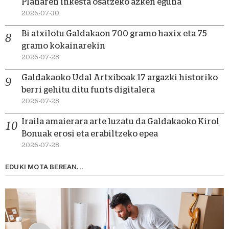
Planaren inkesta osatzeko azken eguna
2026-07-30
Bi atxilotu Galdakaon 700 gramo haxix eta 75
gramo kokainarekin
2026-07-28
Galdakaoko Udal Artxiboak 17 argazki historiko
berri gehitu ditu funts digitalera
2026-07-28
Iraila amaierara arte luzatu da Galdakaoko Kirol
Bonuak erosi eta erabiltzeko epea
2026-07-28
EDUKI MOTA BEREAN...