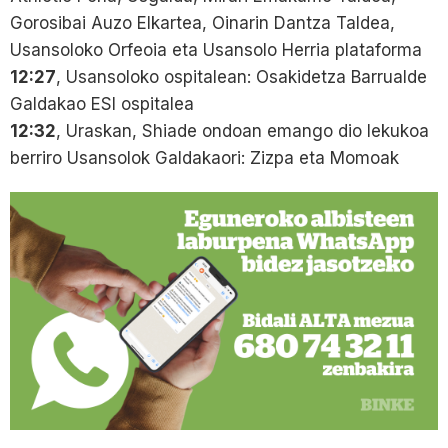
Gorosibai Auzo Elkartea, Oinarin Dantza Taldea,
Usansoloko Orfeoia eta Usansolo Herria plataforma
12:27
, Usansoloko ospitalean: Osakidetza Barrualde
Galdakao ESI ospitalea
12:32
, Uraskan, Shiade ondoan emango dio lekukoa
berriro Usansolok Galdakaori: Zizpa eta Momoak