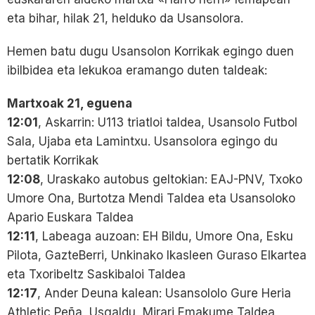
eta bihar, hilak 21, helduko da Usansolora.
Hemen batu dugu Usansolon Korrikak egingo duen
ibilbidea eta lekukoa eramango duten taldeak:
Martxoak 21, eguena
12:01
, Askarrin: U113 triatloi taldea, Usansolo Futbol
Sala, Ujaba eta Lamintxu. Usansolora egingo du
bertatik Korrikak
12:08
, Uraskako autobus geltokian: EAJ-PNV, Txoko
Umore Ona, Burtotza Mendi Taldea eta Usansoloko
Apario Euskara Taldea
12:11
, Labeaga auzoan: EH Bildu, Umore Ona, Esku
Pilota, GazteBerri, Unkinako Ikasleen Guraso Elkartea
eta Txoribeltz Saskibaloi Taldea
12:17
, Ander Deuna kalean: Usansololo Gure Heria
Athletic Peña, Usgaldu, Mirari Emakume Taldea,