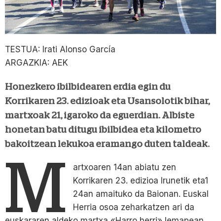
TESTUA: Irati Alonso García
ARGAZKIA: AEK
Honezkero ibilbidearen erdia egin du
Korrikaren 23. edizioak eta Usansolotik bihar,
martxoak 21, igaroko da eguerdian. Albiste
honetan batu ditugu ibilbidea eta kilometro
bakoitzean lekukoa eramango duten taldeak.
M
artxoaren 14an abiatu zen
Korrikaren 23. edizioa Irunetik eta1
24an amaituko da Baionan. Euskal
Herria osoa zeharkatzen ari da
euskararen aldeko martxa «Harro herri» lemapean