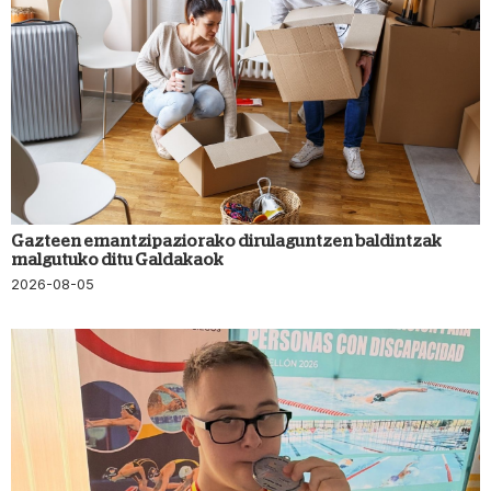
Gazteen emantzipaziorako dirulaguntzen baldintzak
malgutuko ditu Galdakaok
2026-08-05