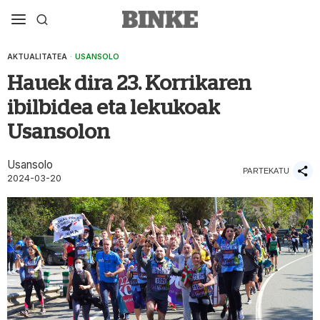
AKTUALITATEA
·
USANSOLO
Hauek dira 23. Korrikaren
ibilbidea eta lekukoak
Usansolon
Usansolo
PARTEKATU
2024-03-20