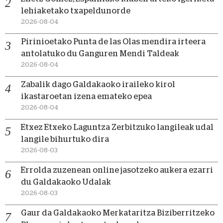
lehiaketako txapeldunorde
2026-08-04
Pirinioetako Punta de las Olas mendira irteera
antolatuko du Ganguren Mendi Taldeak
2026-08-04
Zabalik dago Galdakaoko iraileko kirol
ikastaroetan izena emateko epea
2026-08-04
Etxez Etxeko Laguntza Zerbitzuko langileak udal
langile bihurtuko dira
2026-08-03
Errolda zuzenean online jasotzeko aukera ezarri
du Galdakaoko Udalak
2026-08-03
Gaur da Galdakaoko Merkataritza Biziberritzeko