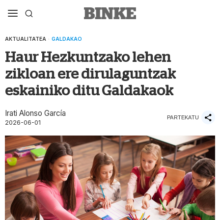
AKTUALITATEA
·
GALDAKAO
Haur Hezkuntzako lehen
zikloan ere dirulaguntzak
eskainiko ditu Galdakaok
Irati Alonso García
PARTEKATU
2026-06-01