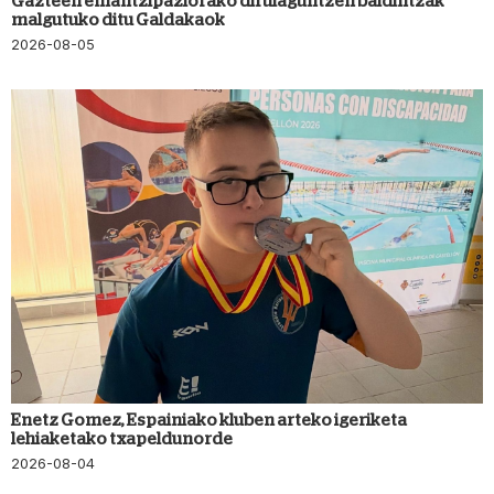
Gazteen emantzipaziorako dirulaguntzen baldintzak
malgutuko ditu Galdakaok
2026-08-05
Enetz Gomez, Espainiako kluben arteko igeriketa
lehiaketako txapeldunorde
2026-08-04