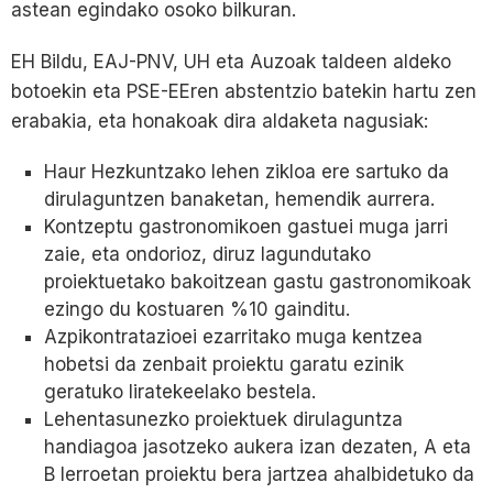
astean egindako osoko bilkuran.
EH Bildu, EAJ-PNV, UH eta Auzoak taldeen aldeko
botoekin eta PSE-EEren abstentzio batekin hartu zen
erabakia, eta honakoak dira aldaketa nagusiak:
Haur Hezkuntzako lehen zikloa ere sartuko da
dirulaguntzen banaketan, hemendik aurrera.
Kontzeptu gastronomikoen gastuei muga jarri
zaie, eta ondorioz, diruz lagundutako
proiektuetako bakoitzean gastu gastronomikoak
ezingo du kostuaren %10 gainditu.
Azpikontratazioei ezarritako muga kentzea
hobetsi da zenbait proiektu garatu ezinik
geratuko liratekeelako bestela.
Lehentasunezko proiektuek dirulaguntza
handiagoa jasotzeko aukera izan dezaten, A eta
B lerroetan proiektu bera jartzea ahalbidetuko da