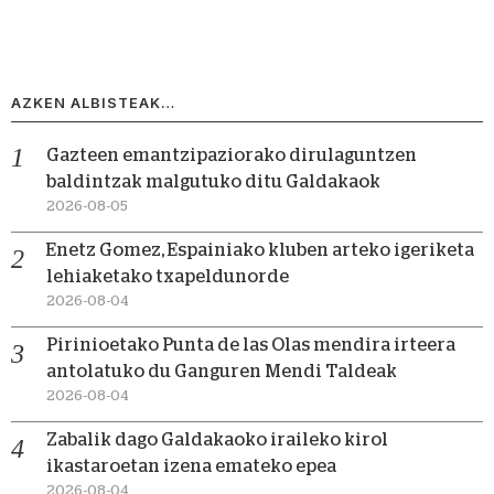
AZKEN ALBISTEAK…
Gazteen emantzipaziorako dirulaguntzen
baldintzak malgutuko ditu Galdakaok
2026-08-05
Enetz Gomez, Espainiako kluben arteko igeriketa
lehiaketako txapeldunorde
2026-08-04
Pirinioetako Punta de las Olas mendira irteera
antolatuko du Ganguren Mendi Taldeak
2026-08-04
Zabalik dago Galdakaoko iraileko kirol
ikastaroetan izena emateko epea
2026-08-04