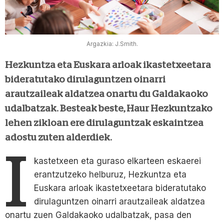
Argazkia: J.Smith.
Hezkuntza eta Euskara arloak ikastetxeetara
bideratutako dirulaguntzen oinarri
arautzaileak aldatzea onartu du Galdakaoko
udalbatzak. Besteak beste, Haur Hezkuntzako
lehen zikloan ere dirulaguntzak eskaintzea
adostu zuten alderdiek.
I
kastetxeen eta guraso elkarteen eskaerei
erantzutzeko helburuz, Hezkuntza eta
Euskara arloak ikastetxeetara bideratutako
dirulaguntzen oinarri arautzaileak aldatzea
onartu zuen Galdakaoko udalbatzak, pasa den