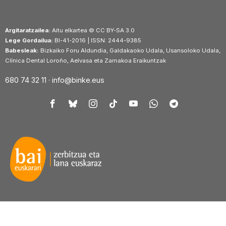
Argitaratzailea:
Aitu elkartea © CC BY-SA 3.0
Lege Gordailua:
BI-41-2016 | ISSN: 2444-9385
Babesleak:
Bizkaiko Foru Aldundia, Galdakaoko Udala, Usansoloko Udala,
Clínica Dental Loroño, Aelvasa eta Zamakoa Eraikuntzak
680 74 32 11 ·
info@binke.eus