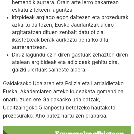
hemendik aurrera. Orain arte lerro bakarrean
eskatu zitekeen laguntza.
Irizpideak argiago egon daitezen eta prozedurak
azkartu daitezen, Eusko Jaurlaritzak aldiro
argitaratzen dituen zenbait datu ofizial
ikastetxeak berak aurkeztu beharko ditu
aurrerantzean.
Diruz lagundu ezin diren gastuak zehazten diren
atalean argibideak eta adibideak gehitu dira,
gaizki ulertuak saiheste aldera.
Galdakaoko Udalaren eta Polizia eta Larrialdietako
Euskal Akademiaren arteko kudeaketa gomendioa
onartu zuen ere Galdakaoko udalbatzak,
Udaltzaingoko 5 lanpostu betetzeko hautaketa
prozesurako. Aho batez hartu zen erabakia.