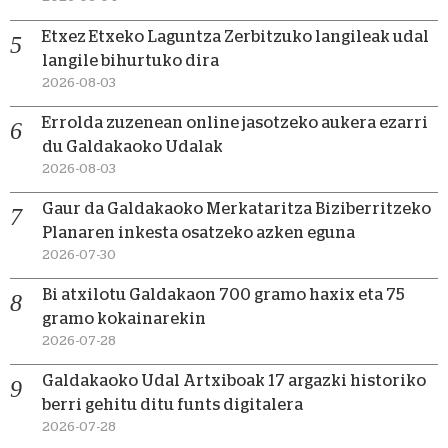
Etxez Etxeko Laguntza Zerbitzuko langileak udal
langile bihurtuko dira
2026-08-03
Errolda zuzenean online jasotzeko aukera ezarri
du Galdakaoko Udalak
2026-08-03
Gaur da Galdakaoko Merkataritza Biziberritzeko
Planaren inkesta osatzeko azken eguna
2026-07-30
Bi atxilotu Galdakaon 700 gramo haxix eta 75
gramo kokainarekin
2026-07-28
Galdakaoko Udal Artxiboak 17 argazki historiko
berri gehitu ditu funts digitalera
2026-07-28