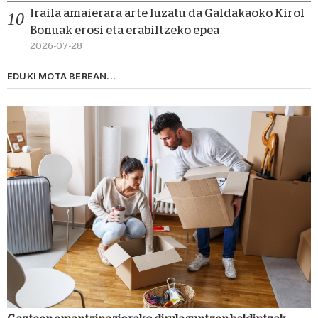
Iraila amaierara arte luzatu da Galdakaoko Kirol
Bonuak erosi eta erabiltzeko epea
2026-07-28
EDUKI MOTA BEREAN...