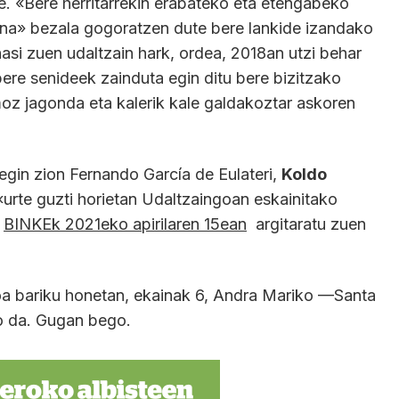
e. «Bere herritarrekin erabateko eta etengabeko
na» bezala gogoratzen dute bere lankide izandako
hasi zuen udaltzain hark, ordea, 2018an utzi behar
 bere senideek zainduta egin ditu bere bizitzako
oz jagonda eta kalerik kale galdakoztar askoren
gin zion Fernando García de Eulateri,
Koldo
«urte guzti horietan Udaltzaingoan eskainitako
BINKEk 2021eko apirilaren 15ean
argitaratu zuen
koa bariku honetan, ekainak 6, Andra Mariko —Santa
o da. Gugan bego.