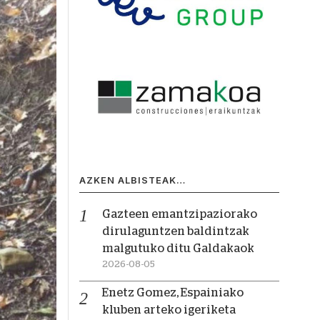
AZKEN ALBISTEAK…
Gazteen emantzipaziorako
dirulaguntzen baldintzak
malgutuko ditu Galdakaok
2026-08-05
Enetz Gomez, Espainiako
kluben arteko igeriketa