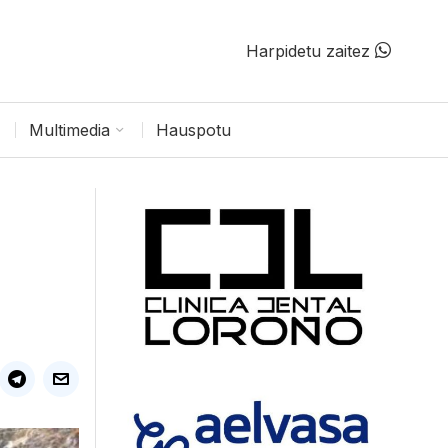
Harpidetu zaitez
Multimedia
Hauspotu