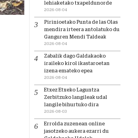
lehiaketako txapeldunorde
2026-08-04
Pirinioetako Punta de las Olas
mendira irteera antolatuko du
Ganguren Mendi Taldeak
2026-08-04
Zabalik dago Galdakaoko
iraileko kirol ikastaroetan
izena emateko epea
2026-08-04
Etxez Etxeko Laguntza
Zerbitzuko langileak udal
langile bihurtuko dira
2026-08-03
Errolda zuzenean online
jasotzeko aukera ezarri du