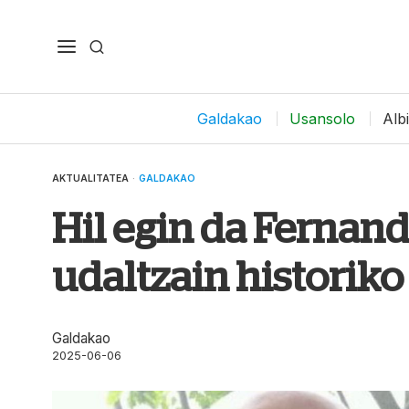
Galdakao
Usansolo
Alb
AKTUALITATEA
·
GALDAKAO
Hil egin da Fernand
udaltzain historiko
Galdakao
2025-06-06