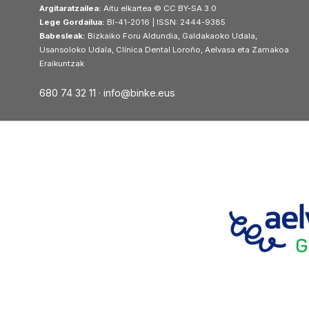
Argitaratzailea:
Aitu elkartea © CC BY-SA 3.0
Lege Gordailua:
BI-41-2016 | ISSN: 2444-9385
Babesleak:
Bizkaiko Foru Aldundia, Galdakaoko Udala,
Usansoloko Udala, Clínica Dental Loroño, Aelvasa eta Zamakoa
Eraikuntzak
680 74 32 11 ·
info@binke.eus