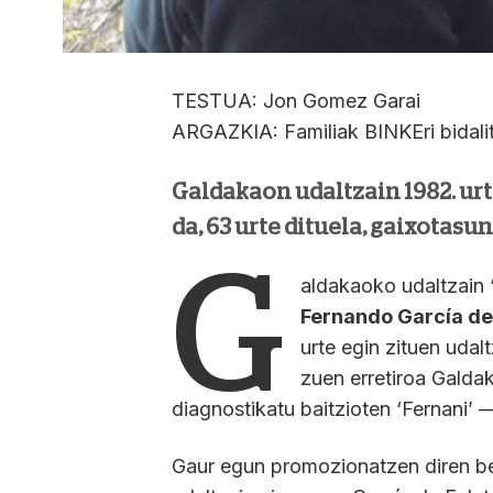
TESTUA: Jon Gomez Garai
ARGAZKIA: Familiak BINKEri bidali
Galdakaon udaltzain 1982. urt
da, 63 urte dituela, gaixotasun
G
aldakaoko udaltzain ‘
Fernando García de
urte egin zituen uda
zuen erretiroa Galda
diagnostikatu baitzioten ‘Fernani’
Gaur egun promozionatzen diren be