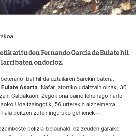
takoa
etik aritu den Fernando García de Eulate hil
 larri baten ondorioz.
beterano’ bat hil da uztailaren 5arekin batera,
 Eulate Asarta
. Nafar jatorriko udaltzain oihak, 36
ltzain Galdakaon. Zegokiona baino lehenago hartu
kaoko Udaltzaingotik, 56 urterekin alzheimerra
 —hala deitzen zuten inguruko gehienek—.
zainbeste polizia-belaunaldi ez zeuden garaiko