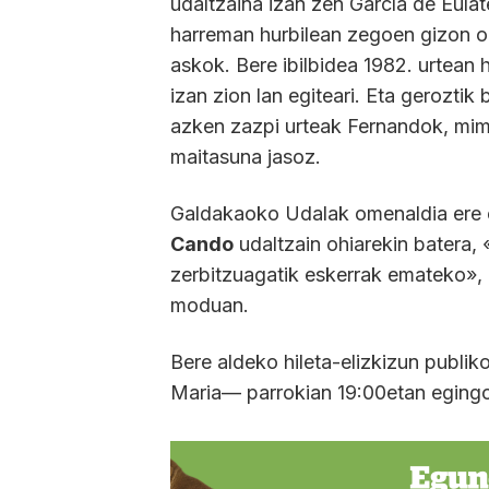
udaltzaina izan zen García de Eulat
harreman hurbilean zegoen gizon o
askok. Bere ibilbidea 1982. urtean 
izan zion lan egiteari. Eta geroztik
azken zazpi urteak Fernandok, mim
maitasuna jasoz.
Galdakaoko Udalak omenaldia ere e
Cando
udaltzain ohiarekin batera, 
zerbitzuagatik eskerrak emateko»,
moduan.
Bere aldeko hileta-elizkizun publi
Maria— parrokian 19:00etan eging