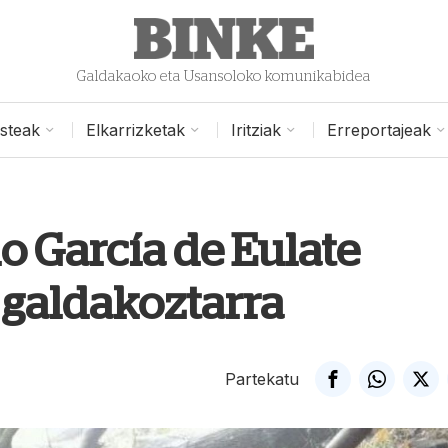
Galdakaoko eta Usansoloko komunikabidea
isteak
Elkarrizketak
Iritziak
Erreportajeak
o García de Eulate
 galdakoztarra
Partekatu