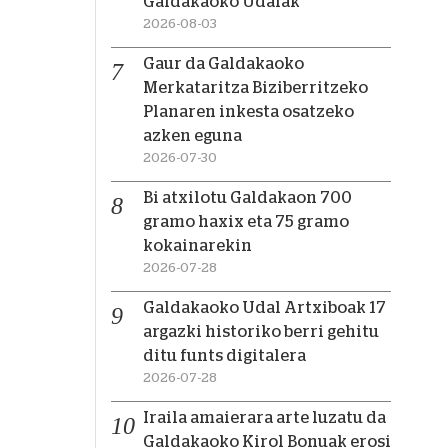
Galdakaoko Udalak
2026-08-03
Gaur da Galdakaoko
Merkataritza Biziberritzeko
Planaren inkesta osatzeko
azken eguna
2026-07-30
Bi atxilotu Galdakaon 700
gramo haxix eta 75 gramo
kokainarekin
2026-07-28
Galdakaoko Udal Artxiboak 17
argazki historiko berri gehitu
ditu funts digitalera
2026-07-28
Iraila amaierara arte luzatu da
Galdakaoko Kirol Bonuak erosi