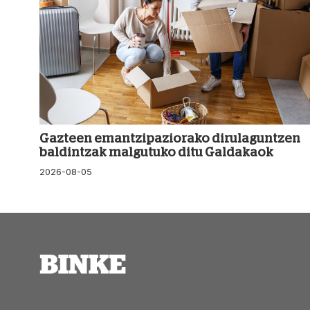
Gazteen emantzipaziorako dirulaguntzen
baldintzak malgutuko ditu Galdakaok
2026-08-05