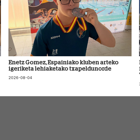
Enetz Gomez, Espainiako kluben arteko
igeriketa lehiaketako txapeldunorde
2026-08-04