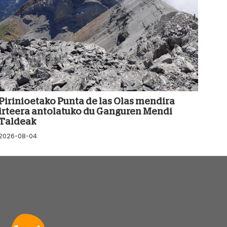
Pirinioetako Punta de las Olas mendira
irteera antolatuko du Ganguren Mendi
Taldeak
2026-08-04