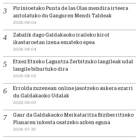
Pirinioetako Punta de las Olas mendira irteera
antolatuko du Ganguren Mendi Taldeak
2026-08-04
Zabalik dago Galdakaoko iraileko kirol
ikastaroetan izena emateko epea
2026-08-04
Etxez Etxeko Laguntza Zerbitzuko langileak udal
langile bihurtuko dira
2026-08-03
Errolda zuzenean online jasotzeko aukera ezarri
du Galdakaoko Udalak
2026-08-03
Gaur da Galdakaoko Merkataritza Biziberritzeko
Planaren inkesta osatzeko azken eguna
2026-07-30