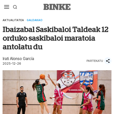
AKTUALITATEA
·
GALDAKAO
Ibaizabal Saskibaloi Taldeak 12
orduko saskibaloi maratoia
antolatu du
Irati Alonso García
PARTEKATU
2025-12-26