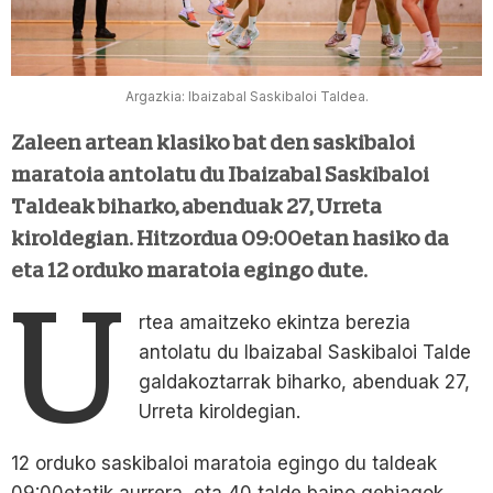
Argazkia: Ibaizabal Saskibaloi Taldea.
Zaleen artean klasiko bat den saskibaloi
maratoia antolatu du Ibaizabal Saskibaloi
Taldeak biharko, abenduak 27, Urreta
kiroldegian. Hitzordua 09:00etan hasiko da
eta 12 orduko maratoia egingo dute.
U
rtea amaitzeko ekintza berezia
antolatu du Ibaizabal Saskibaloi Talde
galdakoztarrak biharko, abenduak 27,
Urreta kiroldegian.
12 orduko saskibaloi maratoia egingo du taldeak
09:00etatik aurrera, eta 40 talde baino gehiagok