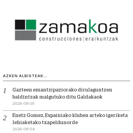
AZKEN ALBISTEAK…
Gazteen emantzipaziorako dirulaguntzen
baldintzak malgutuko ditu Galdakaok
2026-08-05
Enetz Gomez, Espainiako kluben arteko igeriketa
lehiaketako txapeldunorde
2026-08-04