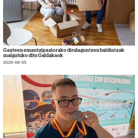
Gazteen emantzipaziorako dirulaguntzen baldintzak
malgutuko ditu Galdakaok
2026-08-05