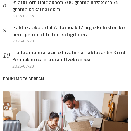
Bi atxilotu Galdakaon 700 gramo haxix eta 75
gramo kokainarekin
2026-07-28
Galdakaoko Udal Artxiboak 17 argazki historiko
berri gehitu ditu funts digitalera
2026-07-28
Iraila amaierara arte luzatu da Galdakaoko Kirol
Bonuak erosi eta erabiltzeko epea
2026-07-28
EDUKI MOTA BEREAN...