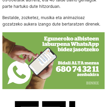
parte hartuko dute hitzorduan.
Bestalde, zozketez, musika eta animazioaz
gozatzeko aukera izango dute bertaratzen direnek.