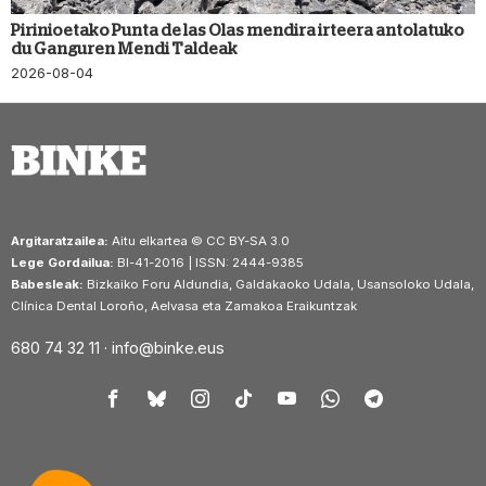
Pirinioetako Punta de las Olas mendira irteera antolatuko
du Ganguren Mendi Taldeak
2026-08-04
Argitaratzailea:
Aitu elkartea © CC BY-SA 3.0
Lege Gordailua:
BI-41-2016 | ISSN: 2444-9385
Babesleak:
Bizkaiko Foru Aldundia, Galdakaoko Udala, Usansoloko Udala,
Clínica Dental Loroño, Aelvasa eta Zamakoa Eraikuntzak
680 74 32 11 ·
info@binke.eus