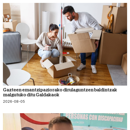
Gazteen emantzipaziorako dirulaguntzen baldintzak
malgutuko ditu Galdakaok
2026-08-05