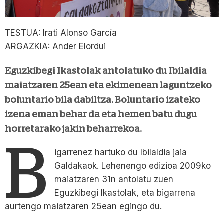
TESTUA: Irati Alonso García
ARGAZKIA: Ander Elordui
Eguzkibegi Ikastolak antolatuko du Ibilaldia
maiatzaren 25ean eta ekimenean laguntzeko
boluntario bila dabiltza. Boluntario izateko
izena eman behar da eta hemen batu dugu
horretarako jakin beharrekoa.
B
igarrenez hartuko du Ibilaldia jaia
Galdakaok. Lehenengo edizioa 2009ko
maiatzaren 31n antolatu zuen
Eguzkibegi Ikastolak, eta bigarrena
aurtengo maiatzaren 25ean egingo du.