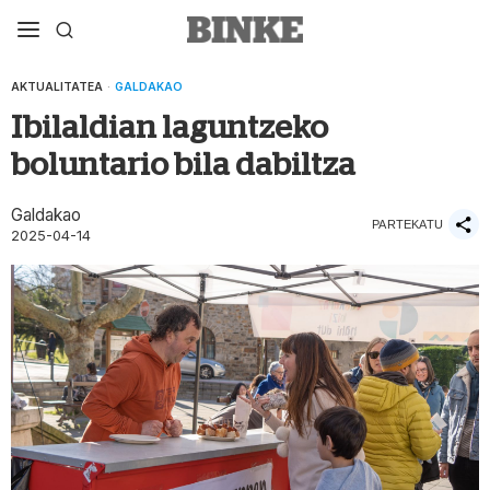
AKTUALITATEA
·
GALDAKAO
Ibilaldian laguntzeko
boluntario bila dabiltza
Galdakao
PARTEKATU
2025-04-14