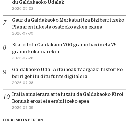
du Galdakaoko Udalak
2026-08-03
Gaur da Galdakaoko Merkataritza Biziberritzeko
Planaren inkesta osatzeko azken eguna
2026-07-30
Bi atxilotu Galdakaon 700 gramo haxix eta 75
gramo kokainarekin
2026-07-28
Galdakaoko Udal Artxiboak 17 argazki historiko
berri gehitu ditu funts digitalera
2026-07-28
Iraila amaierara arte luzatu da Galdakaoko Kirol
Bonuak erosi eta erabiltzeko epea
2026-07-28
EDUKI MOTA BEREAN...