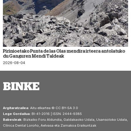
Pirinioetako Punta de las Olas mendira irteera antolatuko
du Ganguren Mendi Taldeak
2026-08-04
Argitaratzailea:
Aitu elkartea © CC BY-SA 3.0
Lege Gordailua:
BI-41-2016 | ISSN: 2444-9385
Babesleak:
Bizkaiko Foru Aldundia, Galdakaoko Udala, Usansoloko Udala,
Clínica Dental Loroño, Aelvasa eta Zamakoa Eraikuntzak