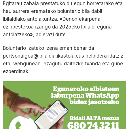
Egitarau zabala prestatuko du egun horretarako eta
hau aurrera eramateko boluntario bila dabil
Ibilaldiako antolakuntza. «Denon ekarpena
ezinbestekoa izango da 2025eko Ibilaldi eguna
antolatzeko», adierazi dute.
Boluntario izateko izena eman behar da
pertsonalgoa@ibilaldia.ikastola.eus helbidera idatziz
eta
webgunean
ezagutu daitezke txanda eta gune
ezberdinak.