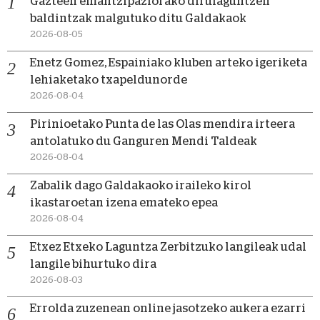
Gazteen emantzipaziorako dirulaguntzen
baldintzak malgutuko ditu Galdakaok
2026-08-05
Enetz Gomez, Espainiako kluben arteko igeriketa
lehiaketako txapeldunorde
2026-08-04
Pirinioetako Punta de las Olas mendira irteera
antolatuko du Ganguren Mendi Taldeak
2026-08-04
Zabalik dago Galdakaoko iraileko kirol
ikastaroetan izena emateko epea
2026-08-04
Etxez Etxeko Laguntza Zerbitzuko langileak udal
langile bihurtuko dira
2026-08-03
Errolda zuzenean online jasotzeko aukera ezarri