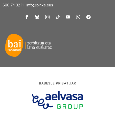
680 74 32 11 ·
info@binke.eus
BABESLE PRIBATUAK