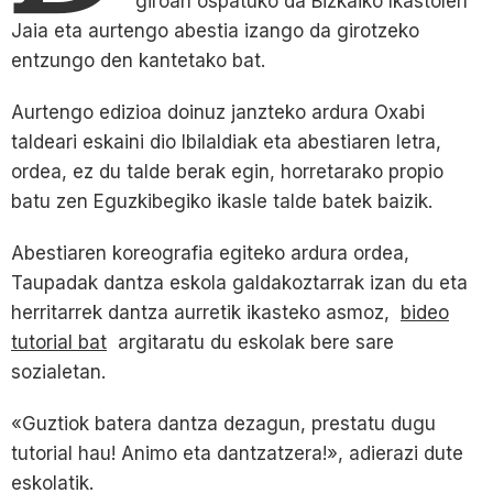
giroan ospatuko da Bizkaiko Ikastolen
Jaia eta aurtengo abestia izango da girotzeko
entzungo den kantetako bat.
Aurtengo edizioa doinuz janzteko ardura Oxabi
taldeari eskaini dio Ibilaldiak eta abestiaren letra,
ordea, ez du talde berak egin, horretarako propio
batu zen Eguzkibegiko ikasle talde batek baizik.
Abestiaren koreografia egiteko ardura ordea,
Taupadak dantza eskola galdakoztarrak izan du eta
herritarrek dantza aurretik ikasteko asmoz,
bideo
tutorial bat
argitaratu du eskolak bere sare
sozialetan.
«Guztiok batera dantza dezagun, prestatu dugu
tutorial hau! Animo eta dantzatzera!», adierazi dute
eskolatik.