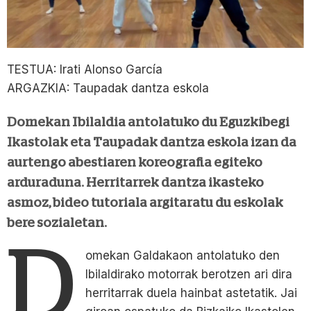
TESTUA: Irati Alonso García
ARGAZKIA: Taupadak dantza eskola
Domekan Ibilaldia antolatuko du Eguzkibegi
Ikastolak eta Taupadak dantza eskola izan da
aurtengo abestiaren koreografia egiteko
arduraduna. Herritarrek dantza ikasteko
asmoz, bideo tutoriala argitaratu du eskolak
bere sozialetan.
D
omekan Galdakaon antolatuko den
Ibilaldirako motorrak berotzen ari dira
herritarrak duela hainbat astetatik. Jai