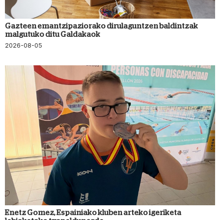
Gazteen emantzipaziorako dirulaguntzen baldintzak
malgutuko ditu Galdakaok
2026-08-05
Enetz Gomez, Espainiako kluben arteko igeriketa