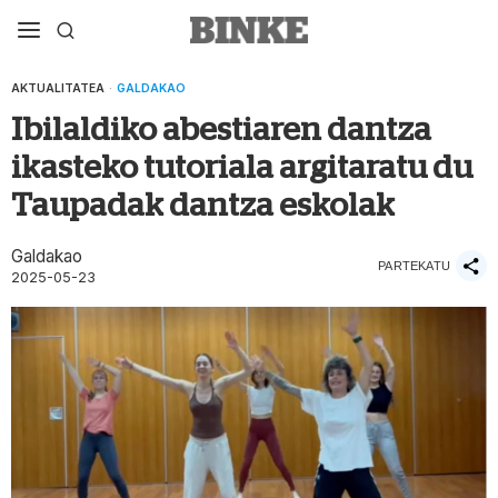
AKTUALITATEA
·
GALDAKAO
Ibilaldiko abestiaren dantza
ikasteko tutoriala argitaratu du
Taupadak dantza eskolak
Galdakao
PARTEKATU
2025-05-23