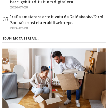
berri gehitu ditu funts digitalera
2026-07-28
Iraila amaierara arte luzatu da Galdakaoko Kirol
Bonuak erosi eta erabiltzeko epea
2026-07-28
EDUKI MOTA BEREAN...