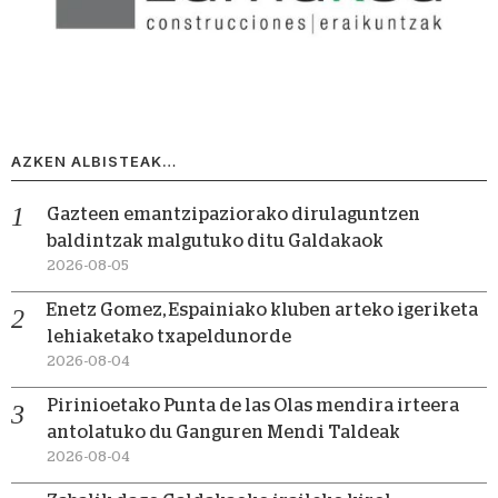
AZKEN ALBISTEAK…
Gazteen emantzipaziorako dirulaguntzen
baldintzak malgutuko ditu Galdakaok
2026-08-05
Enetz Gomez, Espainiako kluben arteko igeriketa
lehiaketako txapeldunorde
2026-08-04
Pirinioetako Punta de las Olas mendira irteera
antolatuko du Ganguren Mendi Taldeak
2026-08-04