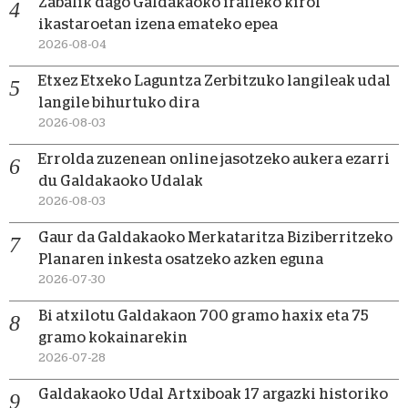
Zabalik dago Galdakaoko iraileko kirol
ikastaroetan izena emateko epea
2026-08-04
Etxez Etxeko Laguntza Zerbitzuko langileak udal
langile bihurtuko dira
2026-08-03
Errolda zuzenean online jasotzeko aukera ezarri
du Galdakaoko Udalak
2026-08-03
Gaur da Galdakaoko Merkataritza Biziberritzeko
Planaren inkesta osatzeko azken eguna
2026-07-30
Bi atxilotu Galdakaon 700 gramo haxix eta 75
gramo kokainarekin
2026-07-28
Galdakaoko Udal Artxiboak 17 argazki historiko