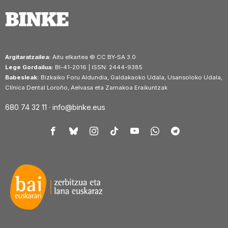
Argitaratzailea:
Aitu elkartea © CC BY-SA 3.0
Lege Gordailua:
BI-41-2016 | ISSN: 2444-9385
Babesleak:
Bizkaiko Foru Aldundia, Galdakaoko Udala, Usansoloko Udala,
Clínica Dental Loroño, Aelvasa eta Zamakoa Eraikuntzak
680 74 32 11 ·
info@binke.eus