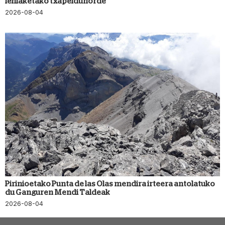
lehiaketako txapeldunorde
2026-08-04
Pirinioetako Punta de las Olas mendira irteera antolatuko
du Ganguren Mendi Taldeak
2026-08-04