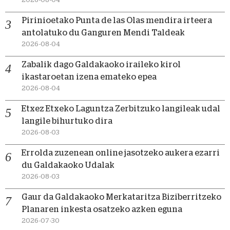
Pirinioetako Punta de las Olas mendira irteera
antolatuko du Ganguren Mendi Taldeak
2026-08-04
Zabalik dago Galdakaoko iraileko kirol
ikastaroetan izena emateko epea
2026-08-04
Etxez Etxeko Laguntza Zerbitzuko langileak udal
langile bihurtuko dira
2026-08-03
Errolda zuzenean online jasotzeko aukera ezarri
du Galdakaoko Udalak
2026-08-03
Gaur da Galdakaoko Merkataritza Biziberritzeko
Planaren inkesta osatzeko azken eguna
2026-07-30