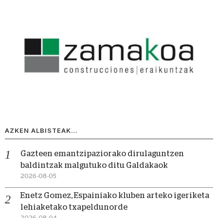
AZKEN ALBISTEAK…
Gazteen emantzipaziorako dirulaguntzen
baldintzak malgutuko ditu Galdakaok
2026-08-05
Enetz Gomez, Espainiako kluben arteko igeriketa
lehiaketako txapeldunorde
2026-08-04