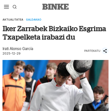
AKTUALITATEA
·
GALDAKAO
Iker Zarrabek Bizkaiko Esgrima
Txapelketa irabazi du
Irati Alonso García
PARTEKATU
2025-12-29