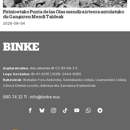
Pirinioetako Punta de las Olas mendira irteera antolatuko
du Ganguren Mendi Taldeak
2026-08-04
Argitaratzailea:
Aitu elkartea © CC BY-SA 3.0
Lege Gordailua:
BI-41-2016 | ISSN: 2444-9385
Babesleak:
Bizkaiko Foru Aldundia, Galdakaoko Udala, Usansoloko Udala,
Clínica Dental Loroño, Aelvasa eta Zamakoa Eraikuntzak
680 74 32 11 ·
info@binke.eus