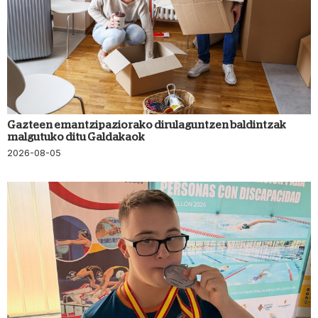
Gazteen emantzipaziorako dirulaguntzen baldintzak
malgutuko ditu Galdakaok
2026-08-05