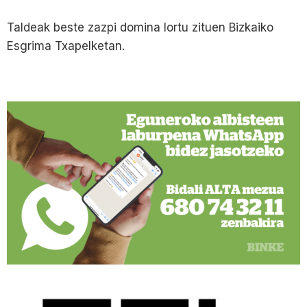
Taldeak beste zazpi domina lortu zituen Bizkaiko
Esgrima Txapelketan.