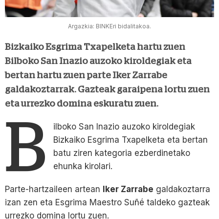
Argazkia: BINKEri bidalitakoa.
Bizkaiko Esgrima Txapelketa hartu zuen
Bilboko San Inazio auzoko kiroldegiak eta
bertan hartu zuen parte Iker Zarrabe
galdakoztarrak. Gazteak garaipena lortu zuen
eta urrezko domina eskuratu zuen.
B
ilboko San Inazio auzoko kiroldegiak
Bizkaiko Esgrima Txapelketa eta bertan
batu ziren kategoria ezberdinetako
ehunka kirolari.
Parte-hartzaileen artean
Iker Zarrabe
galdakoztarra
izan zen eta Esgrima Maestro Suñé taldeko gazteak
urrezko domina lortu zuen.