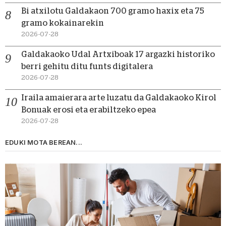
Bi atxilotu Galdakaon 700 gramo haxix eta 75
gramo kokainarekin
2026-07-28
Galdakaoko Udal Artxiboak 17 argazki historiko
berri gehitu ditu funts digitalera
2026-07-28
Iraila amaierara arte luzatu da Galdakaoko Kirol
Bonuak erosi eta erabiltzeko epea
2026-07-28
EDUKI MOTA BEREAN...