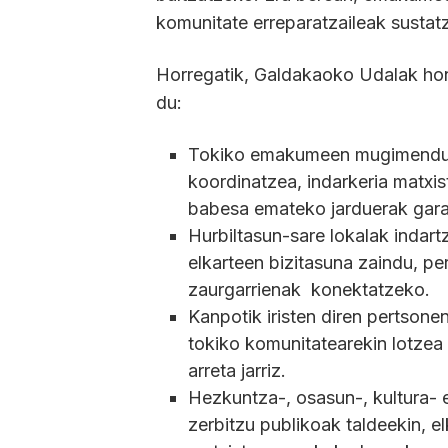
komunitate erreparatzaileak susta
Horregatik, Galdakaoko Udalak ho
du:
Tokiko emakumeen mugimenduei 
koordinatzea, indarkeria matxi
babesa emateko jarduerak garan
Hurbiltasun-sare lokalak indar
elkarteen bizitasuna zaindu, pe
zaurgarrienak konektatzeko.
Kanpotik iristen diren pertsone
tokiko komunitatearekin lotze
arreta jarriz.
Hezkuntza-, osasun-, kultura- e
zerbitzu publikoak taldeekin, e