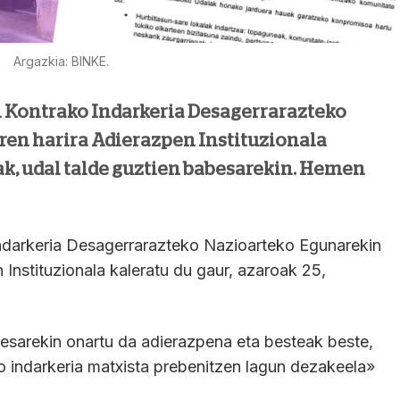
Argazkia: BINKE.
 Kontrako Indarkeria Desagerrarazteko
ren harira Adierazpen Instituzionala
k, udal talde guztien babesarekin. Hemen
darkeria Desagerrarazteko Nazioarteko Egunarekin
 Instituzionala kaleratu du gaur, azaroak 25,
esarekin onartu da adierazpena eta besteak beste,
indarkeria matxista prebenitzen lagun dezakeela»