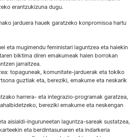
tzeko erantzukizuna dugu.
nako jarduera hauek garatzeko konpromisoa hartu
eta mugimendu feministari laguntzea eta haiekin
staren biktima diren emakumeak haien borrokan
tzen jarraitzea.
tzea: topaguneak, komunitate-jarduerak eta tokiko
rtsona guztiak eta, bereziki, emakume eta neskarik
ntzako harrera- eta integrazio-programak garatzea,
a ahalbidetzeko, bereziki emakume eta neskengan
ta aisialdi-inguruneetan laguntza-sareak sustatzea,
lkarteekin eta berdintasunaren eta indarkeria