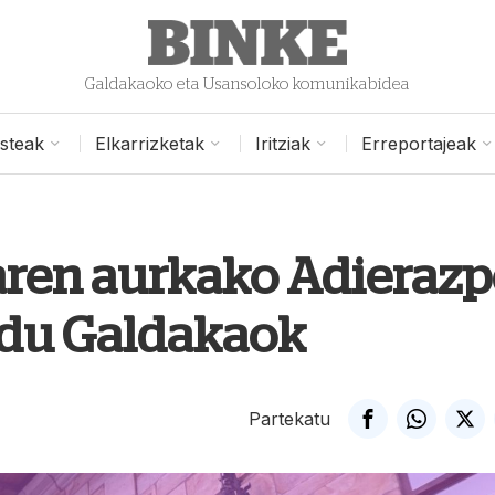
Galdakaoko eta Usansoloko komunikabidea
isteak
Elkarrizketak
Iritziak
Erreportajeak
aren aurkako Adieraz
n du Galdakaok
Partekatu