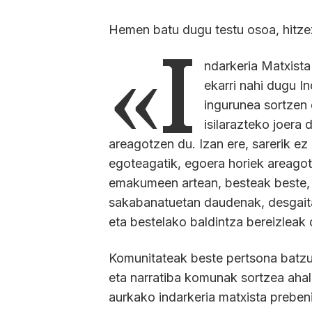
Hemen batu dugu testu osoa, hitzez
«I
ndarkeria Matxist
ekarri nahi dugu I
ingurunea sortzen 
isilarazteko joera
areagotzen du. Izan ere, sarerik ez
egoteagatik, egoera horiek areagot
emakumeen artean, besteak beste,
sakabanatuetan daudenak, desgait
eta bestelako baldintza bereizleak 
Komunitateak beste pertsona batzu
eta narratiba komunak sortzea aha
aurkako indarkeria matxista preben