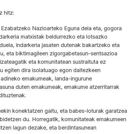
 hitz:
a Ezabatzeko Nazioarteko Eguna dela eta, gogora
ndarkeria matxistak beldurrezko eta lotsazko
duela, indarkeria jasaten dutenak bakartzeko eta
 du, eta biktimagileen zigorgabetasun-sentsazioa
 izateagatik eta komunitatean sustraituta ez
u egiten dira isolatuago egon daitezkeen
 adineko emakumeak, landa-ingurune
asuna duten emakumeak, emakume atzerritarrak
dituztenak.
ekin konektatzen gaitu, eta babes-loturak garatzea
lbidetzen du. Horregatik, komunitateak emakumeen
itzen lagun dezake, eta berdintasunean