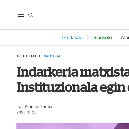
Galdakao
Usansolo
Alb
AKTUALITATEA
·
GALDAKAO
Indarkeria matxist
Instituzionala egi
Irati Alonso García
2025-11-25