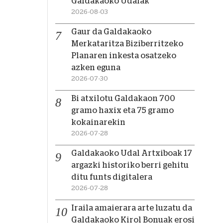
Galdakaoko Udalak
2026-08-03
Gaur da Galdakaoko
Merkataritza Biziberritzeko
Planaren inkesta osatzeko
azken eguna
2026-07-30
Bi atxilotu Galdakaon 700
gramo haxix eta 75 gramo
kokainarekin
2026-07-28
Galdakaoko Udal Artxiboak 17
argazki historiko berri gehitu
ditu funts digitalera
2026-07-28
Iraila amaierara arte luzatu da
Galdakaoko Kirol Bonuak erosi