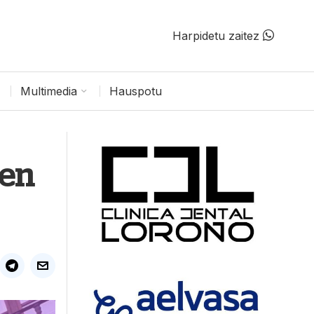
Harpidetu zaitez
Multimedia
Hauspotu
pen