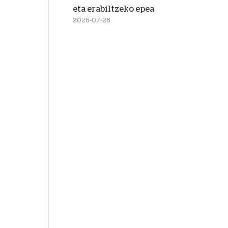
eta erabiltzeko epea
2026-07-28