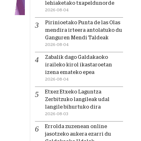
lehiaketako txapeldunorde
2026-08-04
Pirinioetako Punta de las Olas
mendira irteera antolatuko du
Ganguren Mendi Taldeak
2026-08-04
Zabalik dago Galdakaoko
iraileko kirol ikastaroetan
izena emateko epea
2026-08-04
Etxez Etxeko Laguntza
Zerbitzuko langileak udal
langile bihurtuko dira
2026-08-03
Errolda zuzenean online
jasotzeko aukera ezarri du