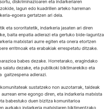
ortu, diskriminazioaren eta indarkeriaren
zokide, lagun edo kuadrillen arteko harreman
keria-egoera gertatzen ari dela.
k eta sororitatetik, indarkeria jasaten ari diren
, baita enpatia adierazi eta gertuko bide-laguntza
rkeria matxistari aurre egiten eta onera etortzen
bere erritmoak eta erabakiak errespetatu ditzake.
parazioa babes dezake. Horretarako, eragindako
ta salatu dezake, eta publikoki biktimarekiko eta
a gaitzespena adierazi.
komunitateak sustatzeko non auzotarrak, taldeak
n aurrean erne egongo diren, eta indarkeria matxista
 eta babestuko duen bizitza komunitarioa
n aurkako indarkeria matxistaren biktimentzako