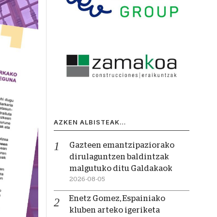
AZKEN ALBISTEAK…
Gazteen emantzipaziorako
dirulaguntzen baldintzak
malgutuko ditu Galdakaok
2026-08-05
Enetz Gomez, Espainiako
kluben arteko igeriketa