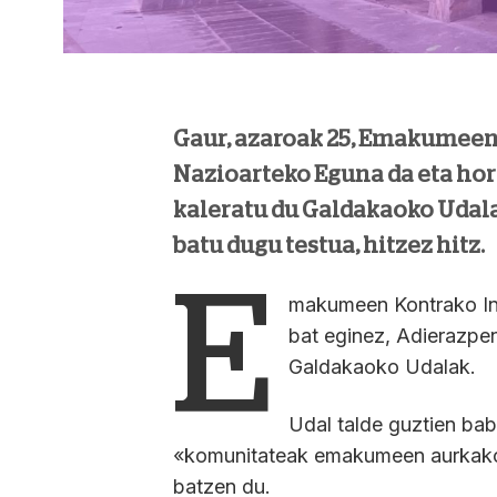
Gaur, azaroak 25, Emakumeen
Nazioarteko Eguna da eta hor
kaleratu du Galdakaoko Udala
batu dugu testua, hitzez hitz.
E
makumeen Kontrako In
bat eginez, Adierazpen
Galdakaoko Udalak.
Udal talde guztien bab
«komunitateak emakumeen aurkako 
batzen du.