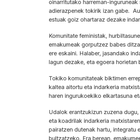
oinarritutako harreman-inguruneak s
adierazpenek tokirik izan gabe. Au
estuak goiz ohartaraz dezake indar
Komunitate feministak, hurbiltasuneti
emakumeak gorputzez babes ditzake
ere eskaini. Halaber, jasandako inda
lagun dezake, eta egoera horietan 
Tokiko komunitateak biktimen erre
kaltea aitortu eta indarkeria matxis
haren ingurukoekiko elkartasuna et
Udalok erantzukizun zuzena dugu, 
eta koadrilak indarkeria matxistare
pairatzen dutenak hartu, integratu
bultzatzeko. Era berean, emakumee