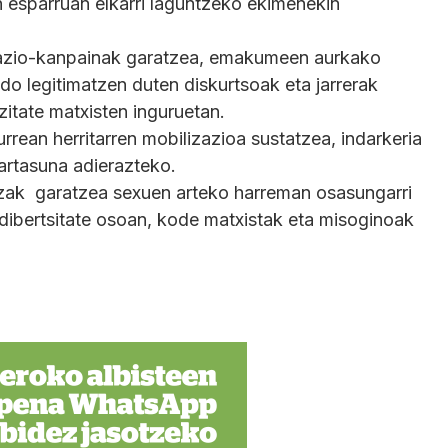
 esparruan elkarri laguntzeko ekimenekin
ziazio-kanpainak garatzea, emakumeen aurkako
edo legitimatzen duten diskurtsoak eta jarrerak
zitate matxisten inguruetan.
rrean herritarren mobilizazioa sustatzea, indarkeria
artasuna adierazteko.
ntzak garatzea sexuen arteko harreman osasungarri
ibertsitate osoan, kode matxistak eta misoginoak