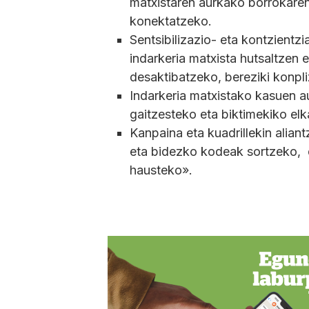
matxistaren aurkako borrokaren
konektatzeko.
Sentsibilizazio- eta kontzient
indarkeria matxista hutsaltzen 
desaktibatzeko, bereziki konpli
Indarkeria matxistako kasuen au
gaitzesteko eta biktimekiko elk
Kanpaina eta kuadrillekin alia
eta bidezko kodeak sortzeko, d
hausteko».