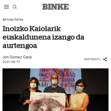
AKTUALITATEA
Inoizko Kaiolarik
euskaldunena izango da
aurtengoa
Jon Gomez Garai
PARTEKATU
2021-06-17