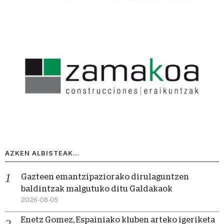
AZKEN ALBISTEAK…
Gazteen emantzipaziorako dirulaguntzen
baldintzak malgutuko ditu Galdakaok
2026-08-05
Enetz Gomez, Espainiako kluben arteko igeriketa