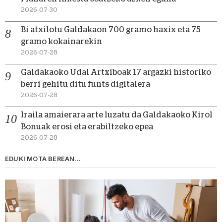
2026-07-30
Bi atxilotu Galdakaon 700 gramo haxix eta 75
gramo kokainarekin
2026-07-28
Galdakaoko Udal Artxiboak 17 argazki historiko
berri gehitu ditu funts digitalera
2026-07-28
Iraila amaierara arte luzatu da Galdakaoko Kirol
Bonuak erosi eta erabiltzeko epea
2026-07-28
EDUKI MOTA BEREAN...