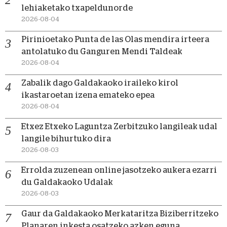
lehiaketako txapeldunorde
2026-08-04
Pirinioetako Punta de las Olas mendira irteera
antolatuko du Ganguren Mendi Taldeak
2026-08-04
Zabalik dago Galdakaoko iraileko kirol
ikastaroetan izena emateko epea
2026-08-04
Etxez Etxeko Laguntza Zerbitzuko langileak udal
langile bihurtuko dira
2026-08-03
Errolda zuzenean online jasotzeko aukera ezarri
du Galdakaoko Udalak
2026-08-03
Gaur da Galdakaoko Merkataritza Biziberritzeko
Planaren inkesta osatzeko azken eguna