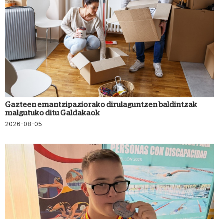
Gazteen emantzipaziorako dirulaguntzen baldintzak
malgutuko ditu Galdakaok
2026-08-05