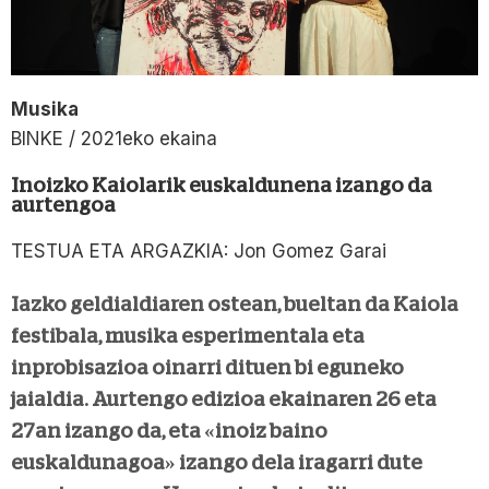
Musika
BINKE / 2021eko ekaina
Inoizko Kaiolarik euskaldunena izango da
aurtengoa
TESTUA ETA ARGAZKIA: Jon Gomez Garai
Iazko geldialdiaren ostean, bueltan da Kaiola
festibala, musika esperimentala eta
inprobisazioa oinarri dituen bi eguneko
jaialdia. Aurtengo edizioa ekainaren 26 eta
27an izango da, eta «inoiz baino
euskaldunagoa» izango dela iragarri dute