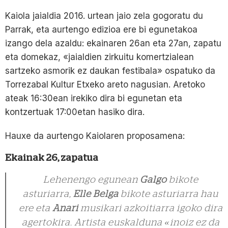
Kaiola jaialdia 2016. urtean jaio zela gogoratu du
Parrak, eta aurtengo edizioa ere bi egunetakoa
izango dela azaldu: ekainaren 26an eta 27an, zapatu
eta domekaz, «jaialdien zirkuitu komertzialean
sartzeko asmorik ez daukan festibala» ospatuko da
Torrezabal Kultur Etxeko areto nagusian. Aretoko
ateak 16:30ean irekiko dira bi egunetan eta
kontzertuak 17:00etan hasiko dira.
Hauxe da aurtengo Kaiolaren proposamena:
Ekainak 26, zapatua
Lehenengo egunean
Galgo
bikote
asturiarra,
Elle Belga
bikote asturiarra hau
ere eta
Anari
musikari azkoitiarra igoko dira
agertokira. Artista euskalduna «inoiz ez da