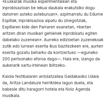
«Euskarak musika esperimentalean eta
inprobisazioan be lekua daukala erakutsiko dogu
datorren asteko asteburuan», azpimarratu du Edurne
Espillak. Inprobisazioa aipatu du zinegotziak,
Espillaren kide den Parraren esanetan, «bertan
aritzen diran musikari gehienek inprobisatu egiten
dabelako zuzenean». Aurreko edizioetan zuzenekoak
zutik edo lurrean eserita ikus bazitezkeen ere, aurten
eserita gozatu beharko da kontzertuez —eguneko
200 pertsonako aforoa dago—. Hala ere, izango da
aukerarik sartu-irtenean ibiltzeko.
Kaiola festibalaren antolatzailea Galdakaoko Udala
da, Aritza Landaluze herrikidea lagun duela, eta
babesle ditu Iraragorri hotela eta Noiz Agenda
musikala.