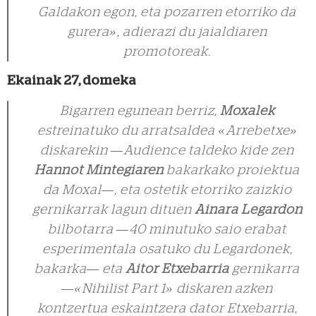
Galdakon egon, eta pozarren etorriko da
gurera», adierazi du jaialdiaren
promotoreak.
Ekainak 27, domeka
Bigarren egunean berriz,
Moxalek
estreinatuko du arratsaldea «Arrebetxe»
diskarekin —Audience taldeko kide zen
Hannot Mintegiaren
bakarkako proiektua
da Moxal—, eta ostetik etorriko zaizkio
gernikarrak lagun dituen
Ainara Legardon
bilbotarra —40 minutuko saio erabat
esperimentala osatuko du Legardonek,
bakarka— eta
Aitor Etxebarria
gernikarra
—«Nihilist Part 1» diskaren azken
kontzertua eskaintzera dator Etxebarria,