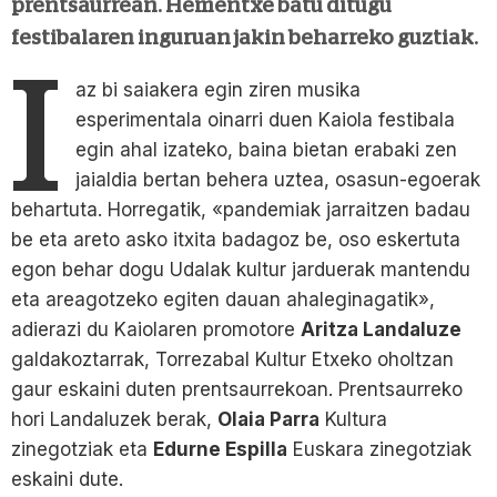
prentsaurrean. Hementxe batu ditugu
festibalaren inguruan jakin beharreko guztiak.
I
az bi saiakera egin ziren musika
esperimentala oinarri duen Kaiola festibala
egin ahal izateko, baina bietan erabaki zen
jaialdia bertan behera uztea, osasun-egoerak
behartuta. Horregatik, «pandemiak jarraitzen badau
be eta areto asko itxita badagoz be, oso eskertuta
egon behar dogu Udalak kultur jarduerak mantendu
eta areagotzeko egiten dauan ahaleginagatik»,
adierazi du Kaiolaren promotore
Aritza Landaluze
galdakoztarrak, Torrezabal Kultur Etxeko oholtzan
gaur eskaini duten prentsaurrekoan. Prentsaurreko
hori Landaluzek berak,
Olaia Parra
Kultura
zinegotziak eta
Edurne Espilla
Euskara zinegotziak
eskaini dute.