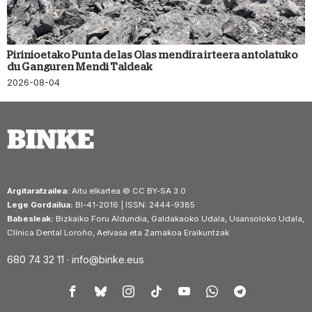
Pirinioetako Punta de las Olas mendira irteera antolatuko
du Ganguren Mendi Taldeak
2026-08-04
Argitaratzailea:
Aitu elkartea © CC BY-SA 3.0
Lege Gordailua:
BI-41-2016 | ISSN: 2444-9385
Babesleak:
Bizkaiko Foru Aldundia, Galdakaoko Udala, Usansoloko Udala,
Clínica Dental Loroño, Aelvasa eta Zamakoa Eraikuntzak
680 74 32 11 ·
info@binke.eus