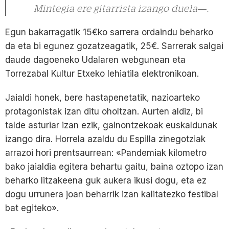
Mintegia ere gitarrista izango duela—.
Egun bakarragatik 15€ko sarrera ordaindu beharko
da eta bi egunez gozatzeagatik, 25€. Sarrerak salgai
daude dagoeneko Udalaren webgunean eta
Torrezabal Kultur Etxeko lehiatila elektronikoan.
Jaialdi honek, bere hastapenetatik, nazioarteko
protagonistak izan ditu oholtzan. Aurten aldiz, bi
talde asturiar izan ezik, gainontzekoak euskaldunak
izango dira. Horrela azaldu du Espilla zinegotziak
arrazoi hori prentsaurrean: «Pandemiak kilometro
bako jaialdia egitera behartu gaitu, baina oztopo izan
beharko litzakeena guk aukera ikusi dogu, eta ez
dogu urrunera joan beharrik izan kalitatezko festibal
bat egiteko».