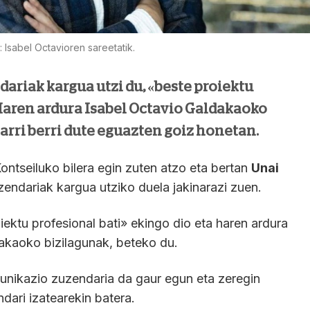
 Isabel Octavioren sareetatik.
ariak kargua utzi du, «beste proiektu
 Haren ardura Isabel Octavio Galdakaoko
arri berri dute eguazten goiz honetan.
ontseiluko bilera egin zuten atzo eta bertan
Unai
ndariak kargua utziko duela jakinarazi zuen.
iektu profesional bati» ekingo dio eta haren ardura
dakaoko bizilagunak, beteko du.
unikazio zuzendaria da gaur egun eta zeregin
dari izatearekin batera.