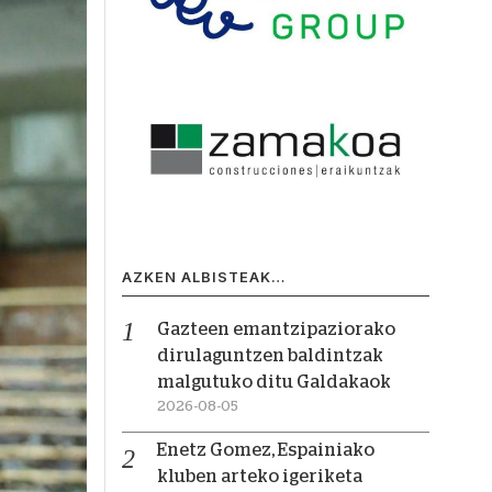
AZKEN ALBISTEAK…
Gazteen emantzipaziorako
dirulaguntzen baldintzak
malgutuko ditu Galdakaok
2026-08-05
Enetz Gomez, Espainiako
kluben arteko igeriketa