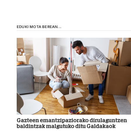
EDUKI MOTA BEREAN...
Gazteen emantzipaziorako dirulaguntzen
baldintzak malgutuko ditu Galdakaok