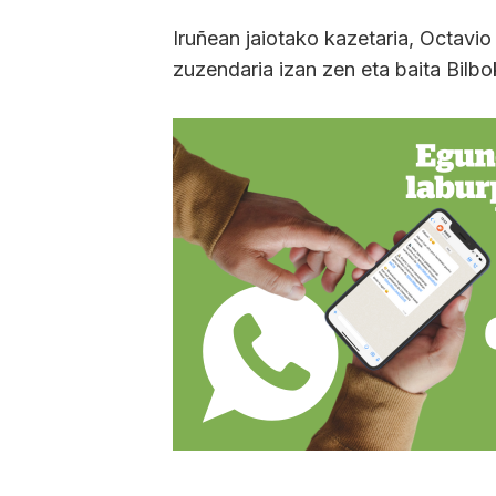
Iruñean jaiotako kazetaria, Octavi
zuzendaria izan zen eta baita Bilb