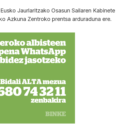
o Eusko Jaurlaritzako Osasun Sailaren Kabinete
oko Azkuna Zentroko prentsa arduraduna ere.