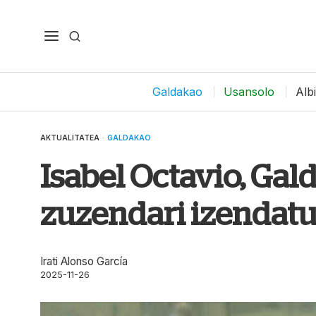
Galdakao
Usansolo
Alb
AKTUALITATEA
·
GALDAKAO
Isabel Octavio, Ga
zuzendari izendatu
Irati Alonso García
2025-11-26