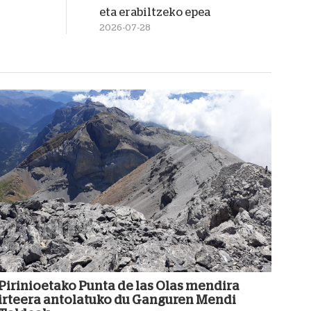
eta erabiltzeko epea
2026-07-28
Pirinioetako Punta de las Olas mendira
irteera antolatuko du Ganguren Mendi