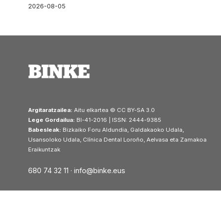
2026-08-05
Argitaratzailea:
Aitu elkartea © CC BY-SA 3.0
Lege Gordailua:
BI-41-2016 | ISSN: 2444-9385
Babesleak:
Bizkaiko Foru Aldundia, Galdakaoko Udala,
Usansoloko Udala, Clínica Dental Loroño, Aelvasa eta Zamakoa
Eraikuntzak
680 74 32 11 ·
info@binke.eus