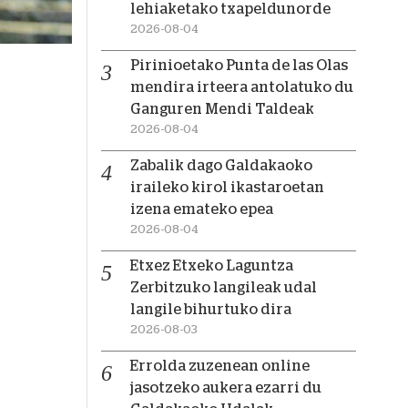
lehiaketako txapeldunorde
2026-08-04
Pirinioetako Punta de las Olas
mendira irteera antolatuko du
Ganguren Mendi Taldeak
2026-08-04
Zabalik dago Galdakaoko
iraileko kirol ikastaroetan
izena emateko epea
2026-08-04
Etxez Etxeko Laguntza
Zerbitzuko langileak udal
langile bihurtuko dira
2026-08-03
Errolda zuzenean online
jasotzeko aukera ezarri du