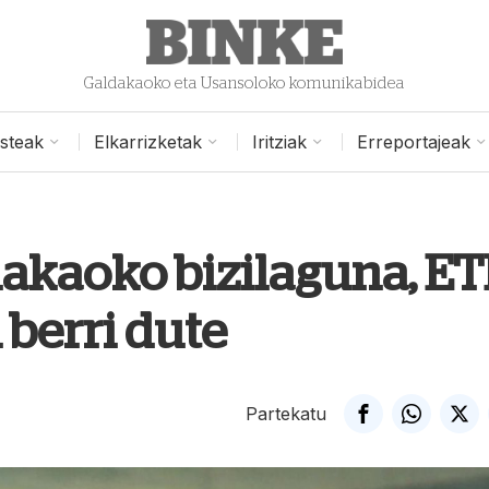
Galdakaoko eta Usansoloko komunikabidea
isteak
Elkarrizketak
Iritziak
Erreportajeak
ldakaoko bizilaguna, E
 berri dute
Partekatu