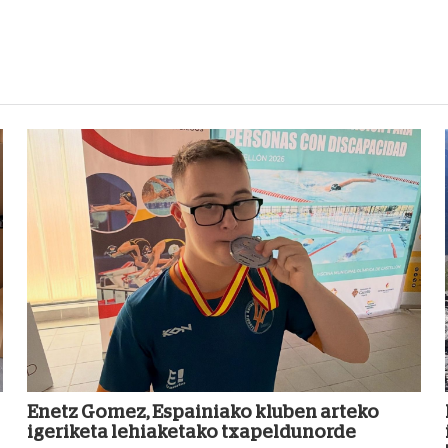
Enetz Gomez, Espainiako kluben arteko
igeriketa lehiaketako txapeldunorde