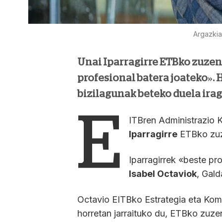
Argazkia:
Unai Iparragirre ETBko zuzend
profesional batera joateko».
bizilagunak beteko duela irag
E
ITBren Administrazio K
Iparragirre
ETBko zuze
Iparragirrek «beste pro
Isabel Octaviok
, Gal
Octavio EITBko Estrategia eta Kom
horretan jarraituko du, ETBko zuzen