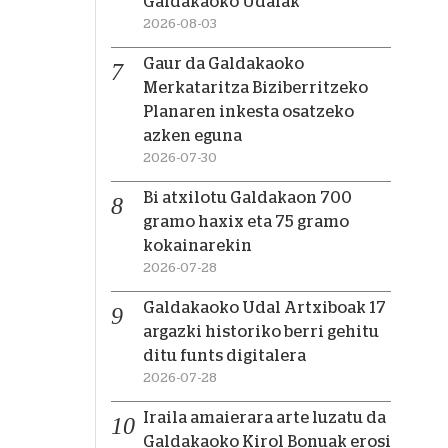
Galdakaoko Udalak
2026-08-03
Gaur da Galdakaoko
Merkataritza Biziberritzeko
Planaren inkesta osatzeko
azken eguna
2026-07-30
Bi atxilotu Galdakaon 700
gramo haxix eta 75 gramo
kokainarekin
2026-07-28
Galdakaoko Udal Artxiboak 17
argazki historiko berri gehitu
ditu funts digitalera
2026-07-28
Iraila amaierara arte luzatu da
Galdakaoko Kirol Bonuak erosi