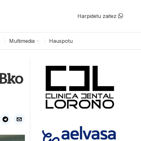
Harpidetu zaitez
Multimedia
Hauspotu
TBko