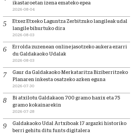
ikastaroetan izena emateko epea
2026-08-04
Etxez Etxeko Laguntza Zerbitzuko langileak udal
langile bihurtuko dira
2026-08-03
Errolda zuzenean online jasotzeko aukera ezarri
du Galdakaoko Udalak
2026-08-03
Gaur da Galdakaoko Merkataritza Biziberritzeko
Planaren inkesta osatzeko azken eguna
2026-07-30
Bi atxilotu Galdakaon 700 gramo haxix eta 75
gramo kokainarekin
2026-07-28
Galdakaoko Udal Artxiboak 17 argazki historiko
berri gehitu ditu funts digitalera