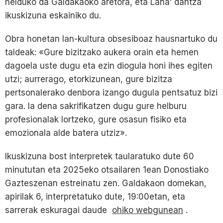
helduko da Galdakaoko aretora, eta Lana’ dantza
ikuskizuna eskainiko du.
Obra honetan lan-kultura obsesiboaz hausnartuko du
taldeak: «Gure bizitzako aukera orain eta hemen
dagoela uste dugu eta ezin diogula honi ihes egiten
utzi; aurrerago, etorkizunean, gure bizitza
pertsonalerako denbora izango dugula pentsatuz bizi
gara. Ia dena sakrifikatzen dugu gure helburu
profesionalak lortzeko, gure osasun fisiko eta
emozionala alde batera utziz».
Ikuskizuna bost interpretek taularatuko dute 60
minututan eta 2025eko otsailaren 1ean Donostiako
Gazteszenan estreinatu zen. Galdakaon domekan,
apirilak 6, interpretatuko dute, 19:00etan, eta
sarrerak eskuragai daude
ohiko webgunean
.