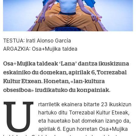
TESTUA: Irati Alonso García
ARGAZKIA: Osa+Mujika taldea
Osa+Mujika taldeak ‘Lana’ dantza ikuskizuna
eskainiko du domekan, apirilak 6, Torrezabal
Kultur Etxean. Honetan, «lan-kultura
obsesiboa» irudikatuko du konpainiak.
U
rtarriletik ekainera bitarte 23 ikuskizun
hartuko ditu Torrezabal Kultur Etxeak,
eta hauetako bat domekan izango da,
apirilak 6. Egun horretan Osa+Mujika