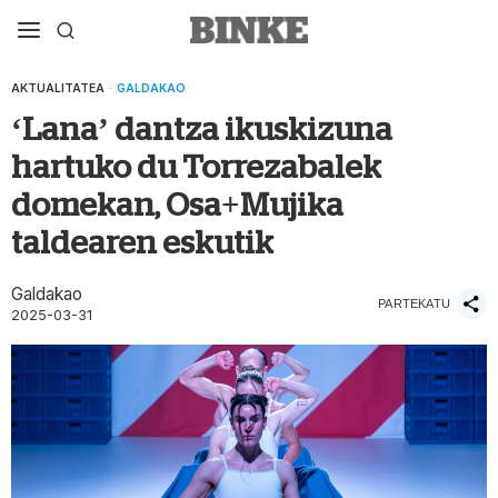
AKTUALITATEA
·
GALDAKAO
‘Lana’ dantza ikuskizuna
hartuko du Torrezabalek
domekan, Osa+Mujika
taldearen eskutik
Galdakao
PARTEKATU
2025-03-31