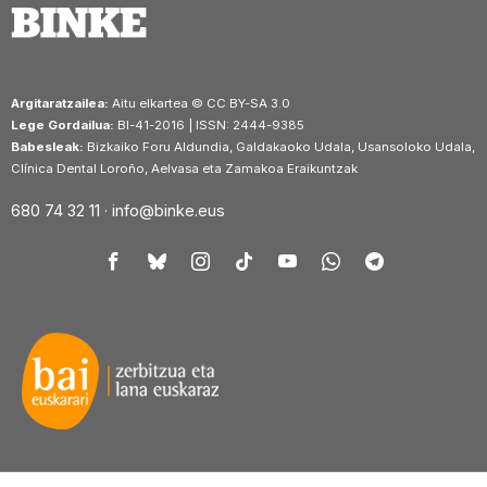
Argitaratzailea:
Aitu elkartea © CC BY-SA 3.0
Lege Gordailua:
BI-41-2016 | ISSN: 2444-9385
Babesleak:
Bizkaiko Foru Aldundia, Galdakaoko Udala, Usansoloko Udala,
Clínica Dental Loroño, Aelvasa eta Zamakoa Eraikuntzak
680 74 32 11 ·
info@binke.eus