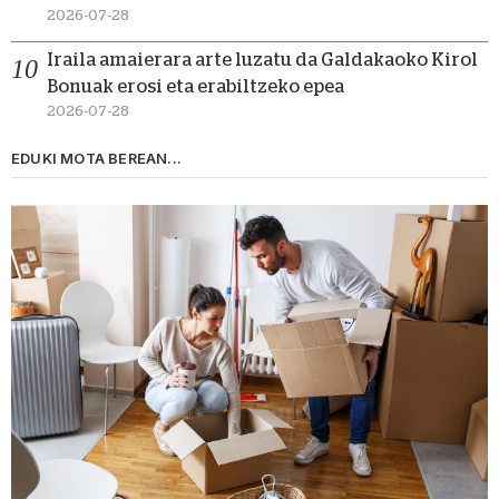
2026-07-28
Iraila amaierara arte luzatu da Galdakaoko Kirol
Bonuak erosi eta erabiltzeko epea
2026-07-28
EDUKI MOTA BEREAN...