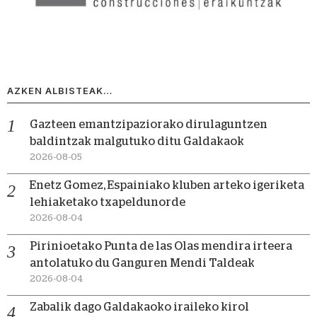
AZKEN ALBISTEAK…
Gazteen emantzipaziorako dirulaguntzen
baldintzak malgutuko ditu Galdakaok
2026-08-05
Enetz Gomez, Espainiako kluben arteko igeriketa
lehiaketako txapeldunorde
2026-08-04
Pirinioetako Punta de las Olas mendira irteera
antolatuko du Ganguren Mendi Taldeak
2026-08-04
Zabalik dago Galdakaoko iraileko kirol