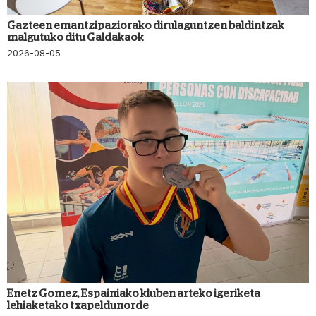
Gazteen emantzipaziorako dirulaguntzen baldintzak
malgutuko ditu Galdakaok
2026-08-05
Enetz Gomez, Espainiako kluben arteko igeriketa
lehiaketako txapeldunorde