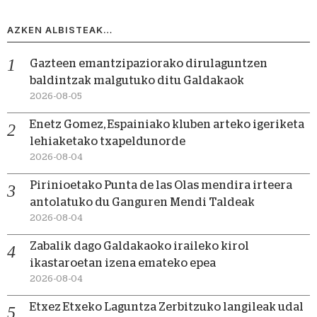
AZKEN ALBISTEAK…
Gazteen emantzipaziorako dirulaguntzen
baldintzak malgutuko ditu Galdakaok
2026-08-05
Enetz Gomez, Espainiako kluben arteko igeriketa
lehiaketako txapeldunorde
2026-08-04
Pirinioetako Punta de las Olas mendira irteera
antolatuko du Ganguren Mendi Taldeak
2026-08-04
Zabalik dago Galdakaoko iraileko kirol
ikastaroetan izena emateko epea
2026-08-04
Etxez Etxeko Laguntza Zerbitzuko langileak udal