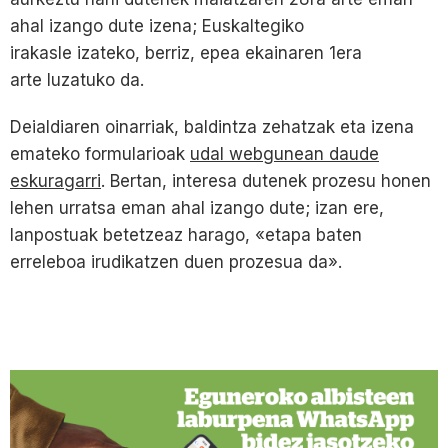
ahal izango dute izena; Euskaltegiko
irakasle izateko, berriz, epea ekainaren 1era
arte luzatuko da.
Deialdiaren oinarriak, baldintza zehatzak eta izena
emateko formularioak
udal webgunean daude
eskuragarri
. Bertan, interesa dutenek prozesu honen
lehen urratsa eman ahal izango dute; izan ere,
lanpostuak betetzeaz harago, «etapa baten
erreleboa irudikatzen duen prozesua da».