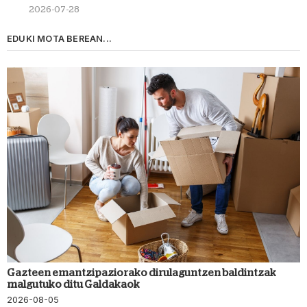
2026-07-28
EDUKI MOTA BEREAN...
Gazteen emantzipaziorako dirulaguntzen baldintzak
malgutuko ditu Galdakaok
2026-08-05