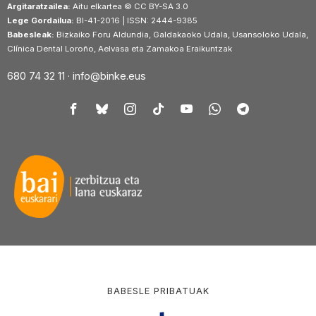
Argitaratzailea:
Aitu elkartea © CC BY-SA 3.0
Lege Gordailua:
BI-41-2016 | ISSN: 2444-9385
Babesleak:
Bizkaiko Foru Aldundia, Galdakaoko Udala, Usansoloko Udala,
Clínica Dental Loroño, Aelvasa eta Zamakoa Eraikuntzak
680 74 32 11 ·
info@binke.eus
BABESLE PRIBATUAK