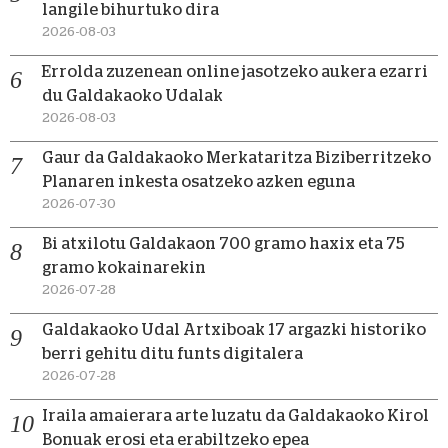
langile bihurtuko dira
2026-08-03
Errolda zuzenean online jasotzeko aukera ezarri
du Galdakaoko Udalak
2026-08-03
Gaur da Galdakaoko Merkataritza Biziberritzeko
Planaren inkesta osatzeko azken eguna
2026-07-30
Bi atxilotu Galdakaon 700 gramo haxix eta 75
gramo kokainarekin
2026-07-28
Galdakaoko Udal Artxiboak 17 argazki historiko
berri gehitu ditu funts digitalera
2026-07-28
Iraila amaierara arte luzatu da Galdakaoko Kirol
Bonuak erosi eta erabiltzeko epea