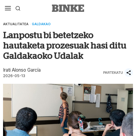
AKTUALITATEA
·
GALDAKAO
Lanpostu bi betetzeko
hautaketa prozesuak hasi ditu
Galdakaoko Udalak
Irati Alonso García
PARTEKATU
2026-05-13