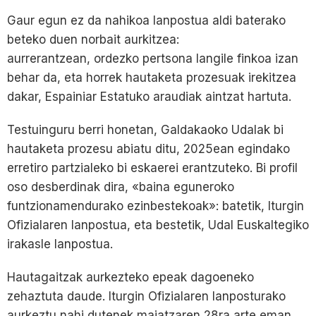
Gaur egun ez da nahikoa lanpostua aldi baterako
beteko duen norbait aurkitzea:
aurrerantzean, ordezko pertsona langile finkoa izan
behar da, eta horrek hautaketa prozesuak irekitzea
dakar, Espainiar Estatuko araudiak aintzat hartuta.
Testuinguru berri honetan, Galdakaoko Udalak bi
hautaketa prozesu abiatu ditu, 2025ean egindako
erretiro partzialeko bi eskaerei erantzuteko. Bi profil
oso desberdinak dira, «baina eguneroko
funtzionamendurako ezinbestekoak»: batetik, Iturgin
Ofizialaren lanpostua, eta bestetik, Udal Euskaltegiko
irakasle lanpostua.
Hautagaitzak aurkezteko epeak dagoeneko
zehaztuta daude. Iturgin Ofizialaren lanposturako
aurkeztu nahi dutenek maiatzaren 28ra arte eman