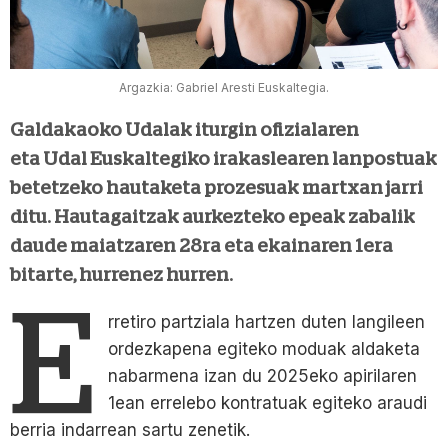
Argazkia: Gabriel Aresti Euskaltegia.
Galdakaoko Udalak iturgin ofizialaren
eta Udal Euskaltegiko irakaslearen lanpostuak
betetzeko hautaketa prozesuak martxan jarri
ditu. Hautagaitzak aurkezteko epeak zabalik
daude maiatzaren 28ra eta ekainaren 1era
bitarte, hurrenez hurren.
E
rretiro partziala hartzen duten langileen
ordezkapena egiteko moduak aldaketa
nabarmena izan du 2025eko apirilaren
1ean errelebo kontratuak egiteko araudi
berria indarrean sartu zenetik.