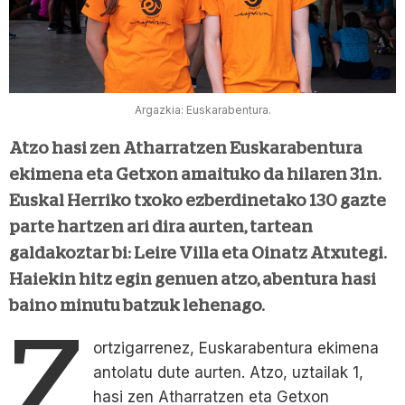
Argazkia: Euskarabentura.
Atzo hasi zen Atharratzen Euskarabentura
ekimena eta Getxon amaituko da hilaren 31n.
Euskal Herriko txoko ezberdinetako 130 gazte
parte hartzen ari dira aurten, tartean
galdakoztar bi: Leire Villa eta Oinatz Atxutegi.
Haiekin hitz egin genuen atzo, abentura hasi
baino minutu batzuk lehenago.
Z
ortzigarrenez, Euskarabentura ekimena
antolatu dute aurten. Atzo, uztailak 1,
hasi zen Atharratzen eta Getxon