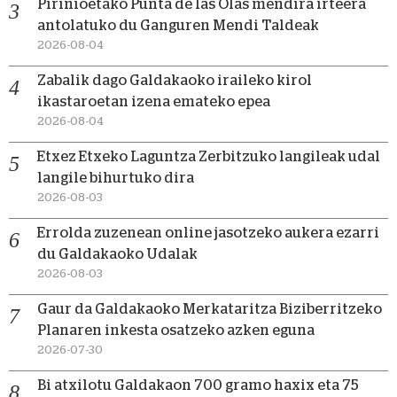
Pirinioetako Punta de las Olas mendira irteera
antolatuko du Ganguren Mendi Taldeak
2026-08-04
Zabalik dago Galdakaoko iraileko kirol
ikastaroetan izena emateko epea
2026-08-04
Etxez Etxeko Laguntza Zerbitzuko langileak udal
langile bihurtuko dira
2026-08-03
Errolda zuzenean online jasotzeko aukera ezarri
du Galdakaoko Udalak
2026-08-03
Gaur da Galdakaoko Merkataritza Biziberritzeko
Planaren inkesta osatzeko azken eguna
2026-07-30
Bi atxilotu Galdakaon 700 gramo haxix eta 75