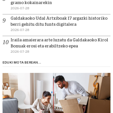
gramo kokainarekin
2026-07-28
Galdakaoko Udal Artxiboak 17 argazki historiko
berri gehitu ditu funts digitalera
2026-07-28
Iraila amaierara arte luzatu da Galdakaoko Kirol
Bonuak erosi eta erabiltzeko epea
2026-07-28
EDUKI MOTA BEREAN...