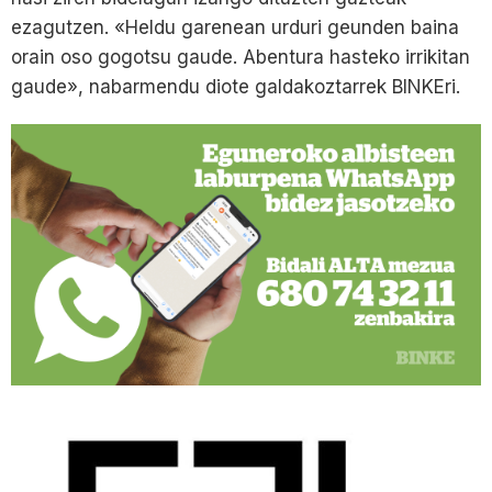
ezagutzen. «Heldu garenean urduri geunden baina
orain oso gogotsu gaude. Abentura hasteko irrikitan
gaude», nabarmendu diote galdakoztarrek BINKEri.