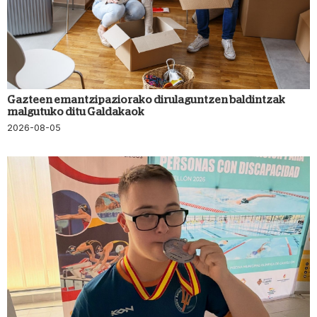
Gazteen emantzipaziorako dirulaguntzen baldintzak
malgutuko ditu Galdakaok
2026-08-05