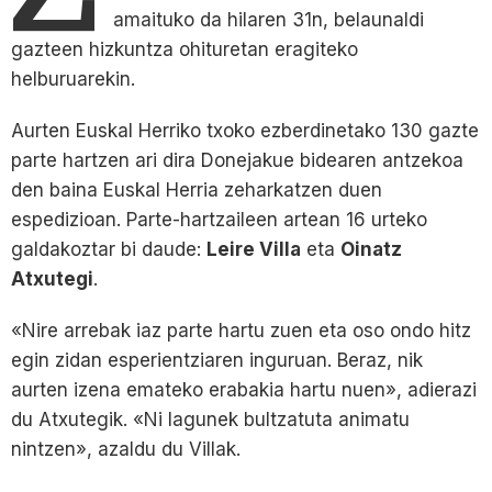
amaituko da hilaren 31n, belaunaldi
gazteen hizkuntza ohituretan eragiteko
helburuarekin.
Aurten Euskal Herriko txoko ezberdinetako 130 gazte
parte hartzen ari dira Donejakue bidearen antzekoa
den baina Euskal Herria zeharkatzen duen
espedizioan. Parte-hartzaileen artean 16 urteko
galdakoztar bi daude:
Leire Villa
eta
Oinatz
Atxutegi
.
«Nire arrebak iaz parte hartu zuen eta oso ondo hitz
egin zidan esperientziaren inguruan. Beraz, nik
aurten izena emateko erabakia hartu nuen», adierazi
du Atxutegik. «Ni lagunek bultzatuta animatu
nintzen», azaldu du Villak.