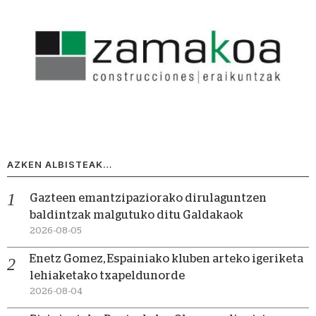
AZKEN ALBISTEAK…
Gazteen emantzipaziorako dirulaguntzen
baldintzak malgutuko ditu Galdakaok
2026-08-05
Enetz Gomez, Espainiako kluben arteko igeriketa
lehiaketako txapeldunorde
2026-08-04