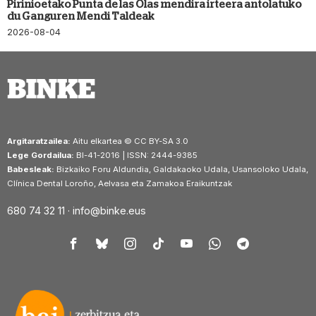
Pirinioetako Punta de las Olas mendira irteera antolatuko
du Ganguren Mendi Taldeak
2026-08-04
Argitaratzailea:
Aitu elkartea © CC BY-SA 3.0
Lege Gordailua:
BI-41-2016 | ISSN: 2444-9385
Babesleak:
Bizkaiko Foru Aldundia, Galdakaoko Udala, Usansoloko Udala,
Clínica Dental Loroño, Aelvasa eta Zamakoa Eraikuntzak
680 74 32 11 ·
info@binke.eus