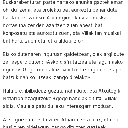
Euskarabenturan parte harteko ehunka gaztek eman
ohi du izena, eta proiektu bat aurkeztu behar dute
hautatuak izateko. Atxutegiren kasuan euskal
nortasuna zer den azaltzen zuen abesti bat
konposatu eta aurkeztu zuen, eta Villak lan musikal
bat hartu zuen eta letra aldatu zion.
Biziko dutenaren inguruan galdetzean, biek argi dute
zer espero duten: «Asko disfrutatzea eta lagun asko
egitea». Gogorrena aldiz, «ibiltzea izango da, etapa
batzuk nahiko luzeak izango direlako».
Hala ere, ibilbideaz gozatu nahi dute, eta Atxutegik
Nafarroa ezagutzeko «gogo handiak ditut». Villak
aldiz, Maule aipatu du leku interesgarri moduan.
Atzo goizean heldu ziren Atharratzera biak, eta hor
hasi ziren bidelagun izango dituzten gazteak