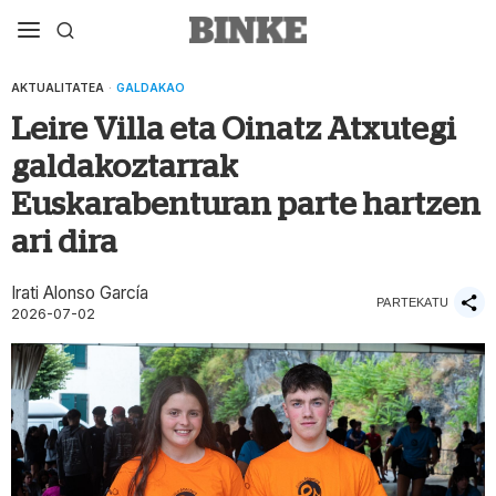
AKTUALITATEA
·
GALDAKAO
Leire Villa eta Oinatz Atxutegi
galdakoztarrak
Euskarabenturan parte hartzen
ari dira
Irati Alonso García
PARTEKATU
2026-07-02