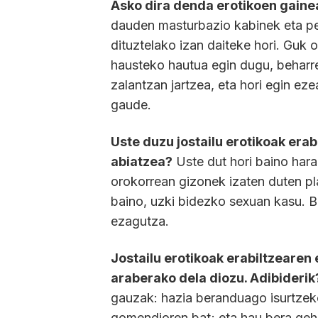
Asko dira denda erotikoen gaine
dauden masturbazio kabinek eta pe
dituztelako izan daiteke hori. Guk o
hausteko hautua egin dugu, beharr
zalantzan jartzea, eta hori egin ez
gaude.
Uste duzu jostailu erotikoak era
abiatzea?
Uste dut hori baino hara
orokorrean gizonek izaten duten p
baino, uzki bidezko sexuan kasu. 
ezagutza.
Jostailu erotikoak erabiltzeare
araberako dela diozu. Adibiderik
gauzak: hazia beranduago isurtzek
gomendioren bat; eta hau bera gehi