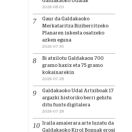
Galdakaoko Udalak
2026-08-03
Gaur da Galdakaoko
Merkataritza Biziberritzeko
Planaren inkesta osatzeko
azken eguna
2026-07-30
Bi atxilotu Galdakaon 700
gramo haxix eta 75 gramo
kokainarekin
2026-07-28
Galdakaoko Udal Artxiboak 17
argazki historiko berri gehitu
ditu funts digitalera
2026-07-28
Iraila amaierara arte luzatu da
Galdakaoko Kirol Bonuak erosi