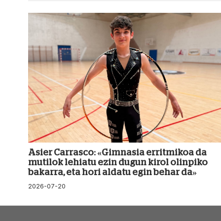
Asier Carrasco: «Gimnasia erritmikoa da
mutilok lehiatu ezin dugun kirol olinpiko
bakarra, eta hori aldatu egin behar da»
2026-07-20