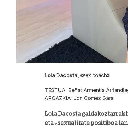
Lola Dacosta
,
«sex coach»
TESTUA: Beñat Armentia Arriandia
ARGAZKIA: Jon Gomez Garai
Lola Dacosta galdakoztarrak 
eta «sexualitate positiboa la