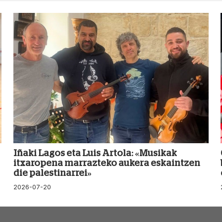
Iñaki Lagos eta Luis Artola: «Musikak
itxaropena marrazteko aukera eskaintzen
die palestinarrei»
2026-07-20