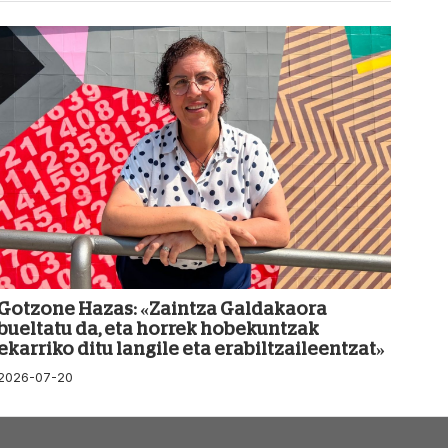
Gotzone Hazas: «Zaintza Galdakaora
bueltatu da, eta horrek hobekuntzak
ekarriko ditu langile eta erabiltzaileentzat»
2026-07-20