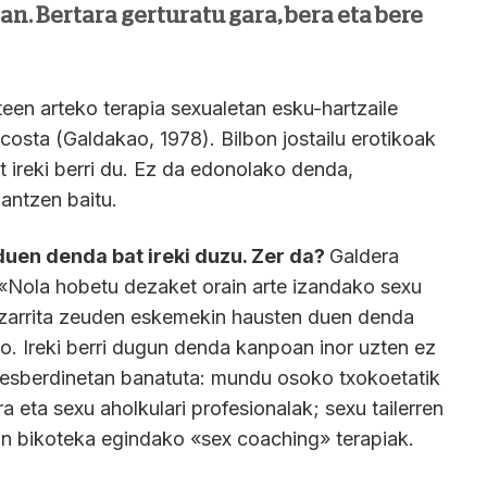
ean. Bertara gerturatu gara, bera eta bere
teen arteko terapia sexualetan esku-hartzaile
costa (Galdakao, 1978). Bilbon jostailu erotikoak
t ireki berri du. Ez da edonolako denda,
lantzen baitu.
duen denda bat ireki duzu. Zer da?
Galdera
 «Nola hobetu dezaket orain arte izandako sexu
ezarrita zeuden eskemekin hausten duen denda
ko. Ireki berri dugun denda kanpoan inor uzten ez
i desberdinetan banatuta: mundu osoko txokoetatik
a eta sexu aholkulari profesionalak; sexu tailerren
in bikoteka egindako «sex coaching» terapiak.