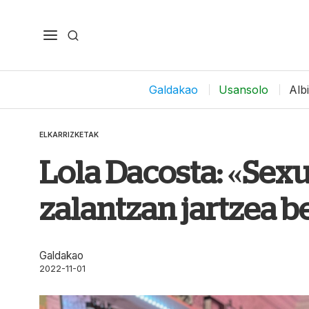
Galdakao
Usansolo
Alb
ELKARRIZKETAK
Lola Dacosta: «Sex
zalantzan jartzea 
Galdakao
2022-11-01