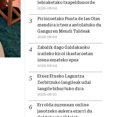
lehiaketako txapeldunorde
2026-08-04
Pirinioetako Punta de las Olas
mendira irteera antolatuko du
Ganguren Mendi Taldeak
2026-08-04
Zabalik dago Galdakaoko
iraileko kirol ikastaroetan
izena emateko epea
2026-08-04
Etxez Etxeko Laguntza
Zerbitzuko langileak udal
langile bihurtuko dira
2026-08-03
Errolda zuzenean online
jasotzeko aukera ezarri du