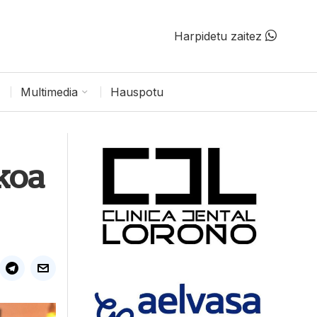
Harpidetu zaitez
Multimedia
Hauspotu
akoa