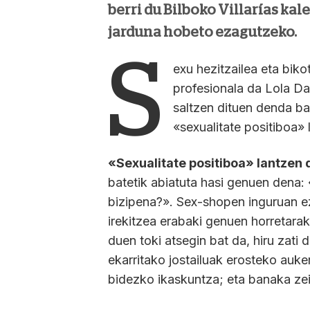
berri du Bilboko Villarías kal
jarduna hobeto ezagutzeko.
S
exu hezitzailea eta biko
profesionala da Lola Da
saltzen dituen denda ba
«sexualitate positiboa» 
«Sexualitate positiboa» lantzen 
batetik abiatuta hasi genuen dena:
bizipena?». Sex-shopen inguruan 
irekitzea erabaki genuen horretara
duen toki atsegin bat da, hiru zat
ekarritako jostailuak erosteko auker
bidezko ikaskuntza; eta banaka ze