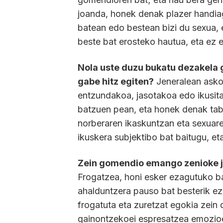
joanda, honek denak plazer handia
batean edo bestean bizi du sexua, e
beste bat erosteko hautua, eta ez e
Nola uste duzu bukatu dezakela 
gabe hitz egiten?
Jeneralean asko 
entzundakoa, jasotakoa edo ikusita
batzuen pean, eta honek denak tab
norberaren ikaskuntzan eta sexuar
ikuskera subjektibo bat baitugu, 
Zein gomendio emango zenioke jos
Frogatzea, honi esker ezagutuko ba
ahalduntzera pauso bat besterik ez 
frogatuta eta zuretzat egokia zein 
gainontzekoei espresatzea emozioe