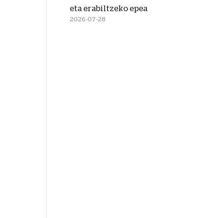
eta erabiltzeko epea
2026-07-28