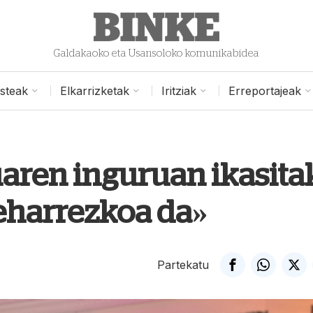
Galdakaoko eta Usansoloko komunikabidea
isteak
Elkarrizketak
Iritziak
Erreportajeak
uaren inguruan ikasit
beharrezkoa da»
Partekatu