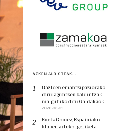
AZKEN ALBISTEAK…
Gazteen emantzipaziorako
dirulaguntzen baldintzak
malgutuko ditu Galdakaok
2026-08-05
Enetz Gomez, Espainiako
kluben arteko igeriketa