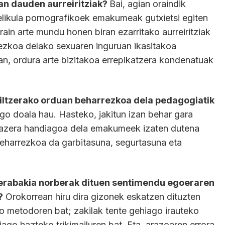
an dauden aurreiritziak?
Bai, agian oraindik
likula pornografikoek emakumeak gutxietsi egiten
rain arte mundu honen biran ezarritako aurreiritziak
ezkoa delako sexuaren inguruan ikasitakoa
ean, ordura arte bizitakoa errepikatzera kondenatuak
biltzerako orduan beharrezkoa dela pedagogiatik
go doala hau. Hasteko, jakitun izan behar gara
lazera handiagoa dela emakumeek izaten dutena
Beharrezkoa da garbitasuna, segurtasuna eta
n erabakia norberak dituen sentimendu egoeraren
?
Orokorrean hiru dira gizonek eskatzen dituzten
o metodoren bat; zakilak tente gehiago irauteko
ago hazteko trikimailuren bat. Eta, arazoaren errora