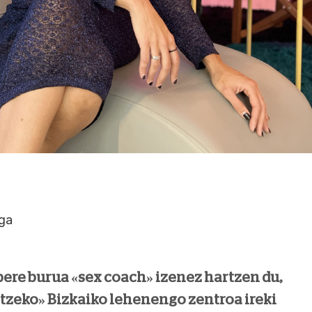
ga
bere burua «sex coach» izenez hartzen du,
ntzeko» Bizkaiko lehenengo zentroa ireki