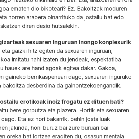
goa ematen dio bikoteari? Ez. Bakoitzak moduren
ta horren arabera oinarrituko da jostailu bat edo
skatzen diren desio hutsalekin.
gizarteak sexuaren inguruan inongo konplexurik
eta gaizki hitz egiten da sexuaren inguruan,
koa imitatu nahi izaten du jendeak, espektatiba
u hauek are handiagoak egitea dakar. Gakoa,
en gaineko berrikaspenean dago, sexuaren inguruko
eta bakoitza desberdina da gainontzekoengandik.
tailu erotikoak inoiz frogatu ez dituen bati?
itu bere gorputza eta plazera. Hortik eta sexuaren
dago. Eta ez hori bakarrik, behin jostailuak
den jakinda, honi buruz bai zure buruari bai
n oreka bat lortzea eragiten du, osasun mentala