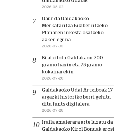
Galdakaoko Udalak
2026-08-03
Gaur da Galdakaoko
Merkataritza Biziberritzeko
Planaren inkesta osatzeko
azken eguna
2026-07-30
Bi atxilotu Galdakaon 700
gramo haxix eta 75 gramo
kokainarekin
2026-07-28
Galdakaoko Udal Artxiboak 17
argazki historiko berri gehitu
ditu funts digitalera
2026-07-28
Iraila amaierara arte luzatu da
Galdakaoko Kirol Bonuak erosi