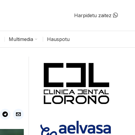
Harpidetu zaitez
Multimedia
Hauspotu