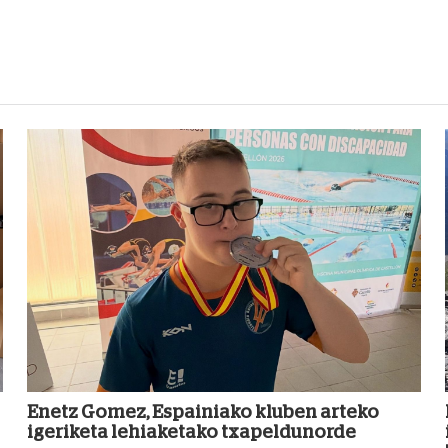
Enetz Gomez, Espainiako kluben arteko
igeriketa lehiaketako txapeldunorde