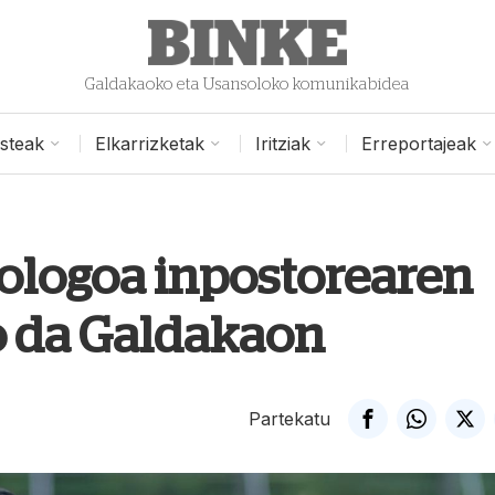
Galdakaoko eta Usansoloko komunikabidea
isteak
Elkarrizketak
Iritziak
Erreportajeak
ologoa inpostorearen
o da Galdakaon
Partekatu