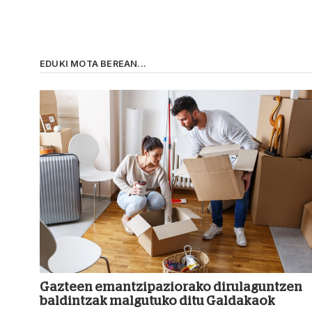
EDUKI MOTA BEREAN...
Gazteen emantzipaziorako dirulaguntzen
baldintzak malgutuko ditu Galdakaok