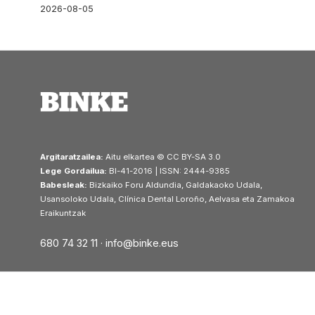
2026-08-05
Argitaratzailea:
Aitu elkartea © CC BY-SA 3.0
Lege Gordailua:
BI-41-2016 | ISSN: 2444-9385
Babesleak:
Bizkaiko Foru Aldundia, Galdakaoko Udala,
Usansoloko Udala, Clínica Dental Loroño, Aelvasa eta Zamakoa
Eraikuntzak
680 74 32 11 ·
info@binke.eus