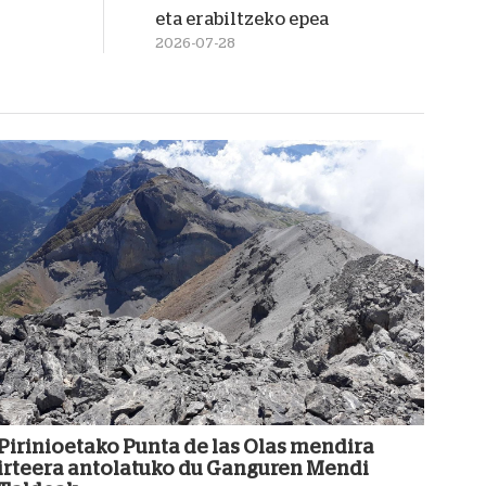
eta erabiltzeko epea
2026-07-28
Pirinioetako Punta de las Olas mendira
irteera antolatuko du Ganguren Mendi