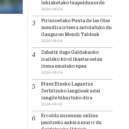
lehiaketako txapeldunorde
2026-08-04
Pirinioetako Punta de las Olas
mendira irteera antolatuko du
Ganguren Mendi Taldeak
2026-08-04
Zabalik dago Galdakaoko
iraileko kirol ikastaroetan
izena emateko epea
2026-08-04
Etxez Etxeko Laguntza
Zerbitzuko langileak udal
langile bihurtuko dira
2026-08-03
Errolda zuzenean online
jasotzeko aukera ezarri du