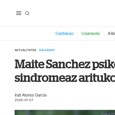
Galdakao
Usansolo
Alb
AKTUALITATEA
·
GALDAKAO
Maite Sanchez psik
sindromeaz arituk
Irati Alonso García
2026-01-07