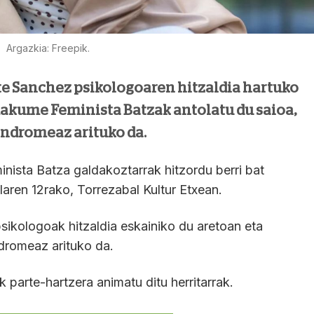
Argazkia: Freepik.
te Sanchez psikologoaren hitzaldia hartuko
Emakume Feminista Batzak antolatu du saioa,
indromeaz arituko da.
nista Batza galdakoztarrak hitzordu berri bat
ilaren 12rako, Torrezabal Kultur Etxean.
sikologoak hitzaldia eskainiko du aretoan eta
dromeaz arituko da.
 parte-hartzera animatu ditu herritarrak.