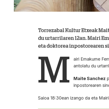
Torrezabal Kultur Etxeak Mai
du urtarrilaren 12an. Mairi 
eta doktorea inpostorearen s
M
airi Emakume Femi
antolatu du urtarr
Maite Sanchez
p
inpostorearen sin
Saioa 18:30ean izango da eta Mairik