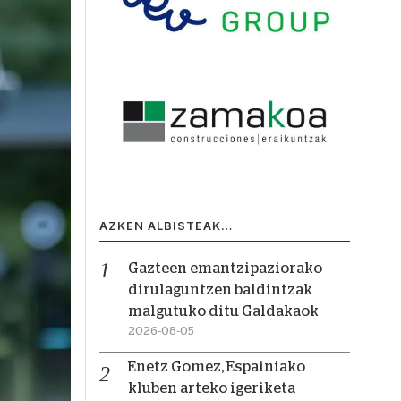
AZKEN ALBISTEAK…
Gazteen emantzipaziorako
dirulaguntzen baldintzak
malgutuko ditu Galdakaok
2026-08-05
Enetz Gomez, Espainiako
kluben arteko igeriketa