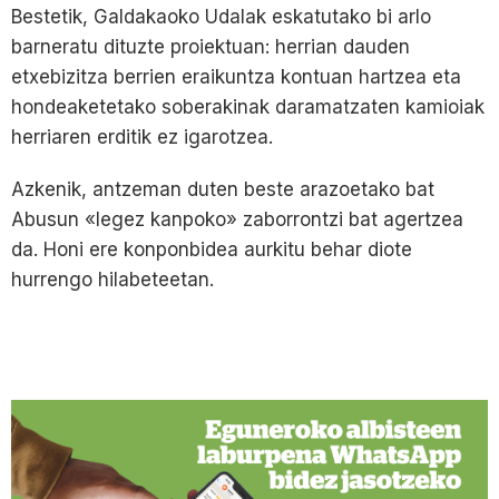
Bestetik, Galdakaoko Udalak eskatutako bi arlo
barneratu dituzte proiektuan: herrian dauden
etxebizitza berrien eraikuntza kontuan hartzea eta
hondeaketetako soberakinak daramatzaten kamioiak
herriaren erditik ez igarotzea.
Azkenik, antzeman duten beste arazoetako bat
Abusun «legez kanpoko» zaborrontzi bat agertzea
da. Honi ere konponbidea aurkitu behar diote
hurrengo hilabeteetan.