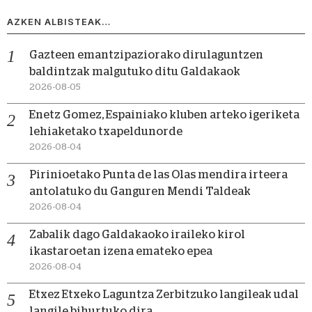
AZKEN ALBISTEAK…
Gazteen emantzipaziorako dirulaguntzen
baldintzak malgutuko ditu Galdakaok
2026-08-05
Enetz Gomez, Espainiako kluben arteko igeriketa
lehiaketako txapeldunorde
2026-08-04
Pirinioetako Punta de las Olas mendira irteera
antolatuko du Ganguren Mendi Taldeak
2026-08-04
Zabalik dago Galdakaoko iraileko kirol
ikastaroetan izena emateko epea
2026-08-04
Etxez Etxeko Laguntza Zerbitzuko langileak udal
langile bihurtuko dira