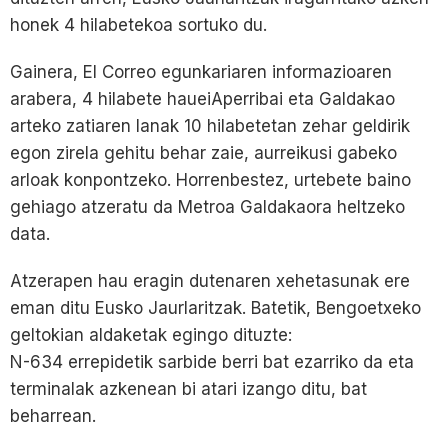
honek 4 hilabetekoa sortuko du.
Gainera, El Correo egunkariaren informazioaren
arabera, 4 hilabete haueiAperribai eta Galdakao
arteko zatiaren lanak 10 hilabetetan zehar geldirik
egon zirela gehitu behar zaie, aurreikusi gabeko
arloak konpontzeko. Horrenbestez, urtebete baino
gehiago atzeratu da Metroa Galdakaora heltzeko
data.
Atzerapen hau eragin dutenaren xehetasunak ere
eman ditu Eusko Jaurlaritzak. Batetik, Bengoetxeko
geltokian aldaketak egingo dituzte:
N-634 errepidetik sarbide berri bat ezarriko da eta
terminalak azkenean bi atari izango ditu, bat
beharrean.