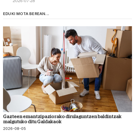
2026-07-28
EDUKI MOTA BEREAN...
Gazteen emantzipaziorako dirulaguntzen baldintzak
malgutuko ditu Galdakaok
2026-08-05