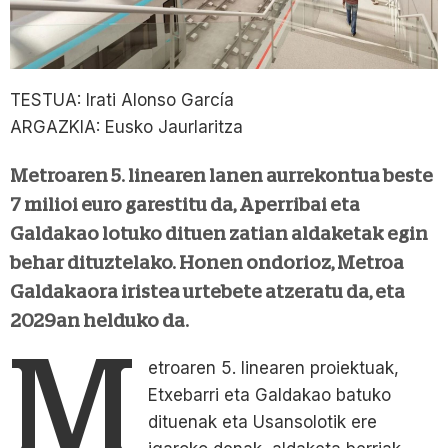
TESTUA: Irati Alonso García
ARGAZKIA: Eusko Jaurlaritza
Metroaren 5. linearen lanen aurrekontua beste
7 milioi euro garestitu da, Aperribai eta
Galdakao lotuko dituen zatian aldaketak egin
behar dituztelako. Honen ondorioz, Metroa
Galdakaora iristea urtebete atzeratu da, eta
2029an helduko da.
M
etroaren 5. linearen proiektuak,
Etxebarri eta Galdakao batuko
dituenak eta Usansolotik ere