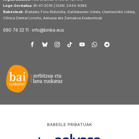
Lege Gordailua:
BI-41-2016 | ISSN: 2444-9385
Babesleak:
Bizkaiko Foru Aldundia, Galdakaoko Udala, Usansoloko Udala,
Clínica Dental Loroño, Aelvasa eta Zamakoa Eraikuntzak
680 74 32 11 ·
info@binke.eus
BABESLE PRIBATUAK