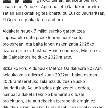
igaroko denak, aldaketa berriak
jasan ditu. Zehazki, Aperribai eta Galdakao arteko
zatian aldaketak egitea onartu du Eusko Jaurlaritzak,
El Correo egunkariaren arabera.
Aldaketa hauek 7 milioi euroko garestitzea
suposatuko dute proiektuaren aurrekontu
orokorrean, eta baita lanen azken zatia 2028ko
azarora arte ez hastea. Honen ondorioz, Metroa ez
da Galdakaora helduko 2029ra arte.
Bizkaiko Foru Aldundiak Metroa Galdakaora 2027an
helduko zela adierazi zuen 2022an, baina ostean
2028ra atzeratuko zela azaldu zuen Eusko
Jaurlaritzak. Adjudikazioa egin zenetik ordea,
hainbat aldaketa tekniko barneratu dituzte
proiektuan, eta aurrekoek atzerapenik eragin ez
dituzten arren, Eusko Jaurlaritzak iragarritako azken