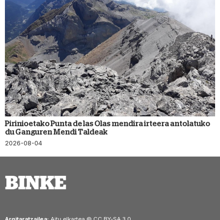
Pirinioetako Punta de las Olas mendira irteera antolatuko
du Ganguren Mendi Taldeak
2026-08-04
Argitaratzailea:
Aitu elkartea © CC BY-SA 3.0