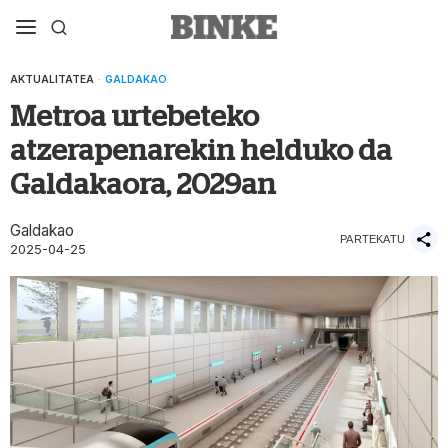
AKTUALITATEA
·
GALDAKAO
Metroa urtebeteko
atzerapenarekin helduko da
Galdakaora, 2029an
Galdakao
PARTEKATU
2025-04-25