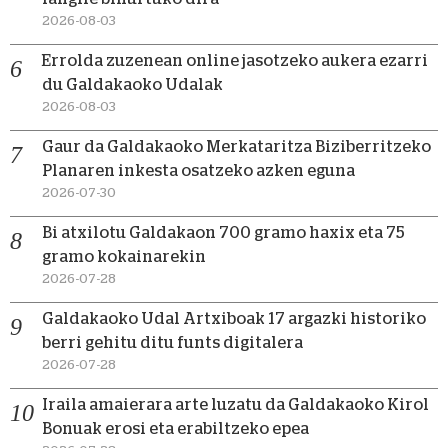
2026-08-03
Errolda zuzenean online jasotzeko aukera ezarri
du Galdakaoko Udalak
2026-08-03
Gaur da Galdakaoko Merkataritza Biziberritzeko
Planaren inkesta osatzeko azken eguna
2026-07-30
Bi atxilotu Galdakaon 700 gramo haxix eta 75
gramo kokainarekin
2026-07-28
Galdakaoko Udal Artxiboak 17 argazki historiko
berri gehitu ditu funts digitalera
2026-07-28
Iraila amaierara arte luzatu da Galdakaoko Kirol
Bonuak erosi eta erabiltzeko epea