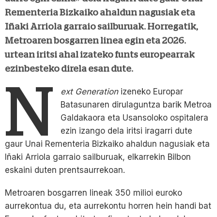
Rementeria Bizkaiko ahaldun nagusiak eta
Iñaki Arriola garraio sailburuak. Horregatik,
Metroaren bosgarren linea egin eta 2026.
urtean iritsi ahal izateko funts europearrak
ezinbesteko direla esan dute.
N
ext Generation
izeneko Europar
Batasunaren dirulaguntza barik Metroa
Galdakaora eta Usansoloko ospitalera
ezin izango dela iritsi iragarri dute
gaur Unai Rementeria Bizkaiko ahaldun nagusiak eta
Iñaki Arriola garraio sailburuak, elkarrekin Bilbon
eskaini duten prentsaurrekoan.
Metroaren bosgarren lineak 350 milioi euroko
aurrekontua du, eta aurrekontu horren hein handi bat