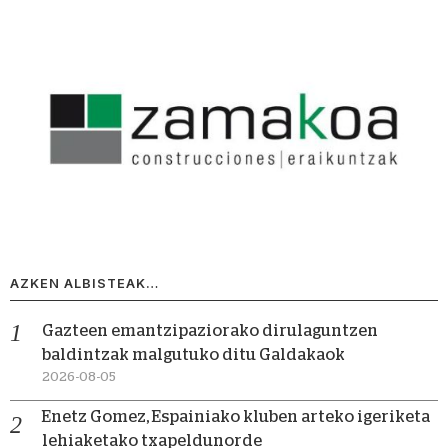
AZKEN ALBISTEAK…
Gazteen emantzipaziorako dirulaguntzen
baldintzak malgutuko ditu Galdakaok
2026-08-05
Enetz Gomez, Espainiako kluben arteko igeriketa
lehiaketako txapeldunorde