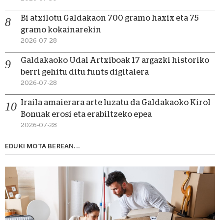
Bi atxilotu Galdakaon 700 gramo haxix eta 75
gramo kokainarekin
2026-07-28
Galdakaoko Udal Artxiboak 17 argazki historiko
berri gehitu ditu funts digitalera
2026-07-28
Iraila amaierara arte luzatu da Galdakaoko Kirol
Bonuak erosi eta erabiltzeko epea
2026-07-28
EDUKI MOTA BEREAN...