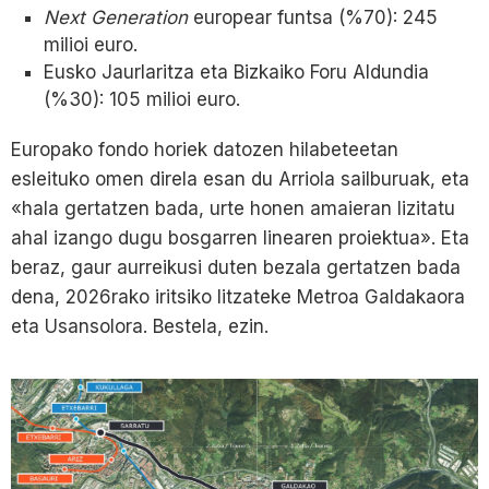
Next Generation
europear funtsa (%70): 245
milioi euro.
Eusko Jaurlaritza eta Bizkaiko Foru Aldundia
(%30): 105 milioi euro.
Europako fondo horiek datozen hilabeteetan
esleituko omen direla esan du Arriola sailburuak, eta
«hala gertatzen bada, urte honen amaieran lizitatu
ahal izango dugu bosgarren linearen proiektua». Eta
beraz, gaur aurreikusi duten bezala gertatzen bada
dena, 2026rako iritsiko litzateke Metroa Galdakaora
eta Usansolora. Bestela, ezin.