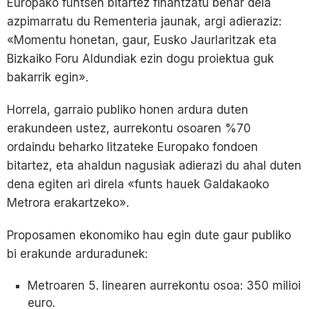
Europako funtsen bitartez finantzatu behar dela
azpimarratu du Rementeria jaunak, argi adieraziz:
«Momentu honetan, gaur, Eusko Jaurlaritzak eta
Bizkaiko Foru Aldundiak ezin dogu proiektua guk
bakarrik egin».
Horrela, garraio publiko honen ardura duten
erakundeen ustez, aurrekontu osoaren %70
ordaindu beharko litzateke Europako fondoen
bitartez, eta ahaldun nagusiak adierazi du ahal duten
dena egiten ari direla «funts hauek Galdakaoko
Metrora erakartzeko».
Proposamen ekonomiko hau egin dute gaur publiko
bi erakunde arduradunek:
Metroaren 5. linearen aurrekontu osoa: 350 milioi
euro.