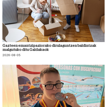
Gazteen emantzipaziorako dirulaguntzen baldintzak
malgutuko ditu Galdakaok
2026-08-05