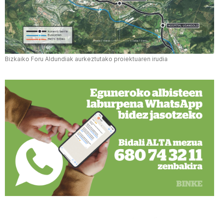
Bizkaiko Foru Aldundiak aurkeztutako proiektuaren irudia