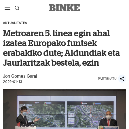
AKTUALITATEA
Metroaren 5. linea egin ahal
izatea Europako funtsek
erabakiko dute; Aldundiak eta
Jaurlaritzak bestela, ezin
Jon Gomez Garai
PARTEKATU
2021-01-13