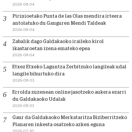
2026-08-04
Pirinioetako Punta de las Olas mendira irteera
antolatuko du Ganguren Mendi Taldeak
2026-08-04
Zabalik dago Galdakaoko iraileko kirol
ikastaroetan izena emateko epea
2026-08-04
Etxez Etxeko Laguntza Zerbitzuko langileak udal
langile bihurtuko dira
2026-08-03
Errolda zuzenean online jasotzeko aukera ezarri
du Galdakaoko Udalak
2026-08-03
Gaur da Galdakaoko Merkataritza Biziberritzeko
Planaren inkesta osatzeko azken eguna
2026-07-30