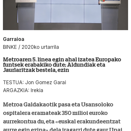
Garraioa
BINKE / 2020ko urtarrila
Metroaren 5. linea egin ahal izatea Europako
funtsek erabakiko dute; Aldundiak eta
Jaurlaritzak bestela, ezin
TESTUA: Jon Gomez Garai
ARGAZKIA: Irekia
Metroa Galdakaotik pasa eta Usansoloko
ospitalera eramateak 350 milioi euroko
aurrekontua du, eta «euskal erakundeentzat
aurre egin ezina» dela iragarri dute gaur Unai