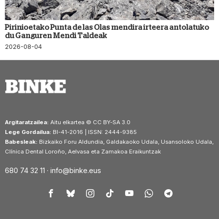
Pirinioetako Punta de las Olas mendira irteera antolatuko
du Ganguren Mendi Taldeak
2026-08-04
Argitaratzailea:
Aitu elkartea © CC BY-SA 3.0
Lege Gordailua:
BI-41-2016 | ISSN: 2444-9385
Babesleak:
Bizkaiko Foru Aldundia, Galdakaoko Udala, Usansoloko Udala,
Clínica Dental Loroño, Aelvasa eta Zamakoa Eraikuntzak
680 74 32 11 ·
info@binke.eus