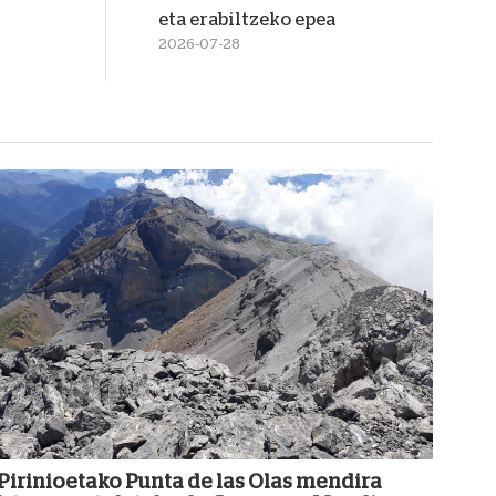
eta erabiltzeko epea
2026-07-28
Pirinioetako Punta de las Olas mendira