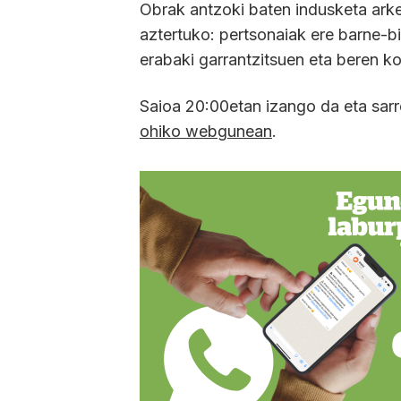
Obrak antzoki baten indusketa arkeo
aztertuko: pertsonaiak ere barne-b
erabaki garrantzitsuen eta beren k
Saioa 20:00etan izango da eta sarr
ohiko webgunean
.