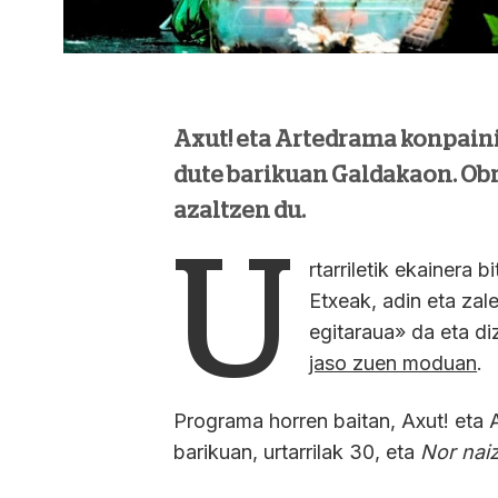
Axut! eta Artedrama konpain
dute barikuan Galdakaon. Obr
azaltzen du.
U
rtarriletik ekainera 
Etxeak, adin eta zal
egitaraua» da eta di
jaso zuen moduan
.
Programa horren baitan, Axut! eta 
barikuan, urtarrilak 30, eta
Nor nai