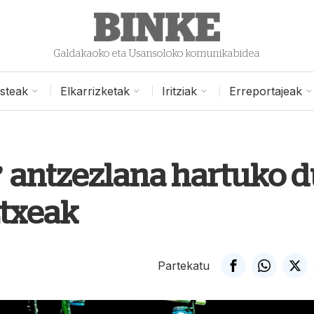
Galdakaoko eta Usansoloko komunikabidea
isteak
Elkarrizketak
Iritziak
Erreportajeak
’ antzezlana hartuko 
Etxeak
Partekatu