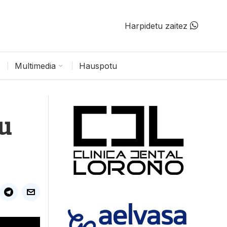
Harpidetu zaitez
Multimedia
Hauspotu
du