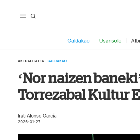
Galdakao
Usansolo
Alb
AKTUALITATEA
·
GALDAKAO
‘Nor naizen baneki
Torrezabal Kultur 
Irati Alonso García
2026-01-27