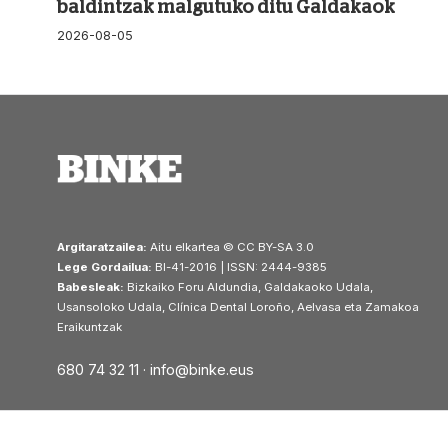
baldintzak malgutuko ditu Galdakaok
2026-08-05
Argitaratzailea:
Aitu elkartea © CC BY-SA 3.0
Lege Gordailua:
BI-41-2016 | ISSN: 2444-9385
Babesleak:
Bizkaiko Foru Aldundia, Galdakaoko Udala,
Usansoloko Udala, Clínica Dental Loroño, Aelvasa eta Zamakoa
Eraikuntzak
680 74 32 11 ·
info@binke.eus