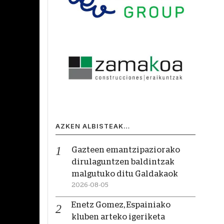
AZKEN ALBISTEAK…
Gazteen emantzipaziorako
dirulaguntzen baldintzak
malgutuko ditu Galdakaok
2026-08-05
Enetz Gomez, Espainiako
kluben arteko igeriketa