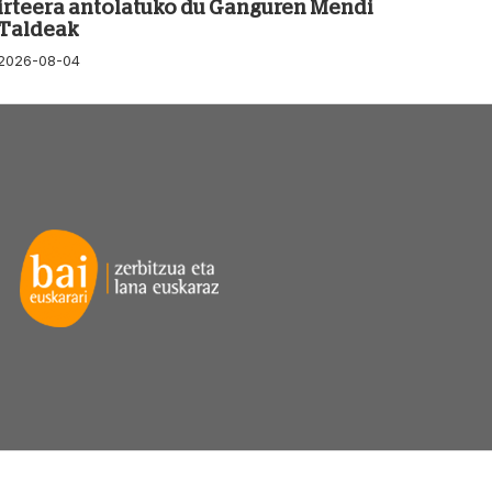
irteera antolatuko du Ganguren Mendi
Taldeak
2026-08-04