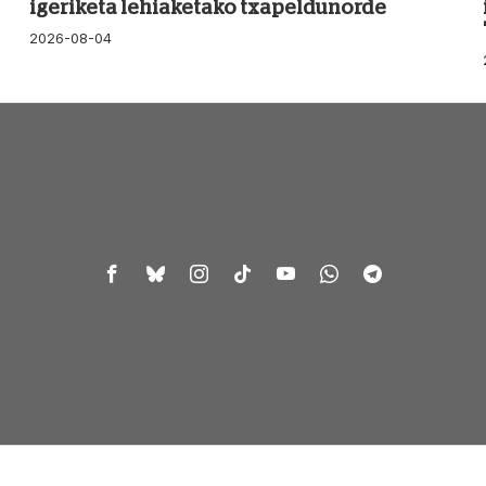
igeriketa lehiaketako txapeldunorde
2026-08-04