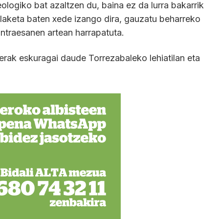
logiko bat azaltzen du, baina ez da lurra bakarrik
ilaketa baten xede izango dira, gauzatu beharreko
ontraesanen artean harrapatuta.
erak eskuragai daude Torrezabaleko lehiatilan eta