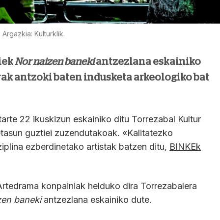
Argazkia: Kulturklik.
iek
Nor naizen baneki
antzezlana eskainiko
ak antzoki baten indusketa arkeologiko bat
bitarte 22 ikuskizun eskainiko ditu Torrezabal Kultur
etasun guztiei zuzendutakoak. «Kalitatezko
ziplina ezberdinetako artistak batzen ditu,
BINKEk
Artedrama konpainiak helduko dira Torrezabalera
zen baneki
antzezlana eskainiko dute.