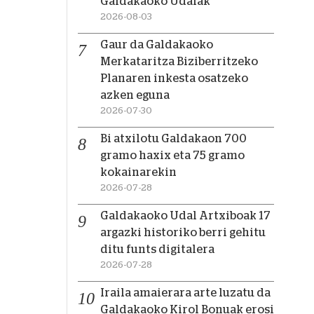
Galdakaoko Udalak
2026-08-03
Gaur da Galdakaoko
Merkataritza Biziberritzeko
Planaren inkesta osatzeko
azken eguna
2026-07-30
Bi atxilotu Galdakaon 700
gramo haxix eta 75 gramo
kokainarekin
2026-07-28
Galdakaoko Udal Artxiboak 17
argazki historiko berri gehitu
ditu funts digitalera
2026-07-28
Iraila amaierara arte luzatu da
Galdakaoko Kirol Bonuak erosi