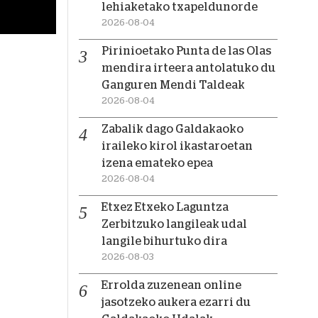
lehiaketako txapeldunorde
2026-08-04
Pirinioetako Punta de las Olas
mendira irteera antolatuko du
Ganguren Mendi Taldeak
2026-08-04
Zabalik dago Galdakaoko
iraileko kirol ikastaroetan
izena emateko epea
2026-08-04
Etxez Etxeko Laguntza
Zerbitzuko langileak udal
langile bihurtuko dira
2026-08-03
Errolda zuzenean online
jasotzeko aukera ezarri du