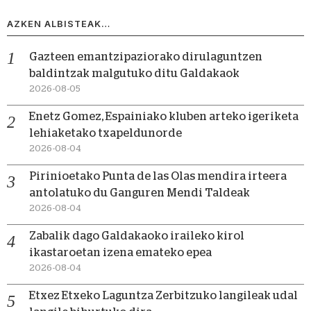
AZKEN ALBISTEAK…
Gazteen emantzipaziorako dirulaguntzen
baldintzak malgutuko ditu Galdakaok
2026-08-05
Enetz Gomez, Espainiako kluben arteko igeriketa
lehiaketako txapeldunorde
2026-08-04
Pirinioetako Punta de las Olas mendira irteera
antolatuko du Ganguren Mendi Taldeak
2026-08-04
Zabalik dago Galdakaoko iraileko kirol
ikastaroetan izena emateko epea
2026-08-04
Etxez Etxeko Laguntza Zerbitzuko langileak udal