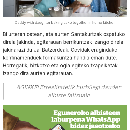
Daddy with daughter baking cake together in home kitchen
Bi urteren ostean, eta aurten Santakurtzak ospatuko
direla jakinda, egitarauan berrikuntzak izango direla
jakinarazi du Jai Batzordeak. Covidak eragindako
konfinamenduek formakuntza handia eman dute.
Horregatik, bizkotxo eta ogia egiteko txapelketak
izango dira aurten egitarauan.
AGINKE! Errealitatetik hurbilegi dauden
albiste faltsuak!