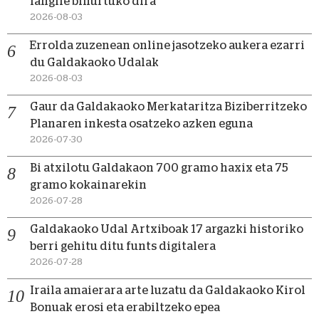
langile bihurtuko dira
2026-08-03
Errolda zuzenean online jasotzeko aukera ezarri
du Galdakaoko Udalak
2026-08-03
Gaur da Galdakaoko Merkataritza Biziberritzeko
Planaren inkesta osatzeko azken eguna
2026-07-30
Bi atxilotu Galdakaon 700 gramo haxix eta 75
gramo kokainarekin
2026-07-28
Galdakaoko Udal Artxiboak 17 argazki historiko
berri gehitu ditu funts digitalera
2026-07-28
Iraila amaierara arte luzatu da Galdakaoko Kirol
Bonuak erosi eta erabiltzeko epea