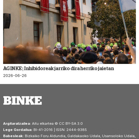
AGINKE | Inhibidoreak jarriko dira herriko jaietan
2026-06-26
Argitaratzailea:
Aitu elkartea © CC BY-SA 3.0
Lege Gordailua:
BI-41-2016 | ISSN: 2444-9385
Babesleak:
Bizkaiko Foru Aldundia, Galdakaoko Udala, Usansoloko Udala,