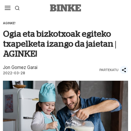
AGINKE!
Ogia eta bizkotxoak egiteko
txapelketa izango da jaietan |
AGINKE!
Jon Gomez Garai
PARTEKATU
2022-03-28