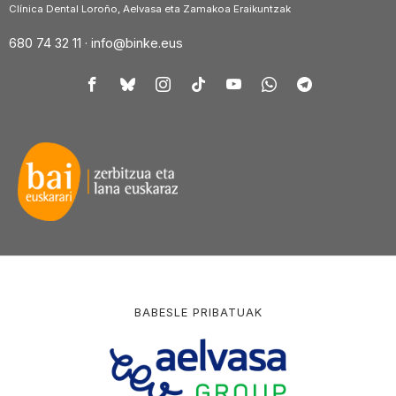
Clínica Dental Loroño, Aelvasa eta Zamakoa Eraikuntzak
680 74 32 11 ·
info@binke.eus
BABESLE PRIBATUAK