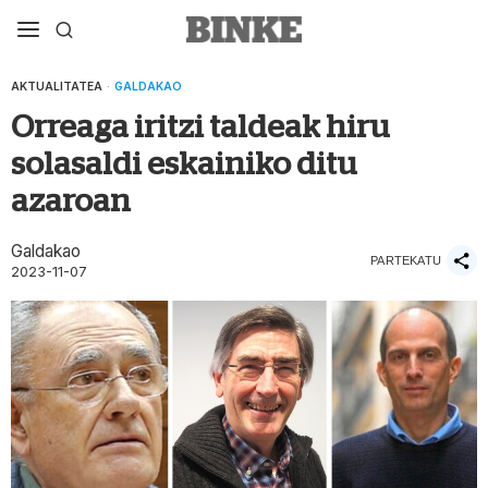
AKTUALITATEA
·
GALDAKAO
Orreaga iritzi taldeak hiru
solasaldi eskainiko ditu
azaroan
Galdakao
PARTEKATU
2023-11-07