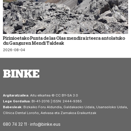
Pirinioetako Punta de las Olas mendira irteera antolatuko
du Ganguren Mendi Taldeak
2026-08-04
Argitaratzailea:
Aitu elkartea © CC BY-SA 3.0
Lege Gordailua:
BI-41-2016 | ISSN: 2444-9385
Babesleak:
Bizkaiko Foru Aldundia, Galdakaoko Udala, Usansoloko Udala,
Clínica Dental Loroño, Aelvasa eta Zamakoa Eraikuntzak
680 74 32 11 ·
info@binke.eus