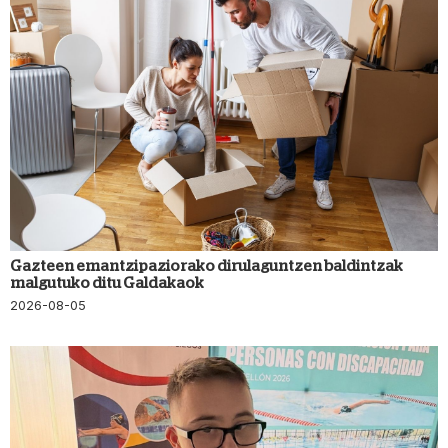
Gazteen emantzipaziorako dirulaguntzen baldintzak
malgutuko ditu Galdakaok
2026-08-05