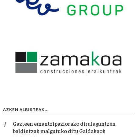
AZKEN ALBISTEAK…
Gazteen emantzipaziorako dirulaguntzen
baldintzak malgutuko ditu Galdakaok