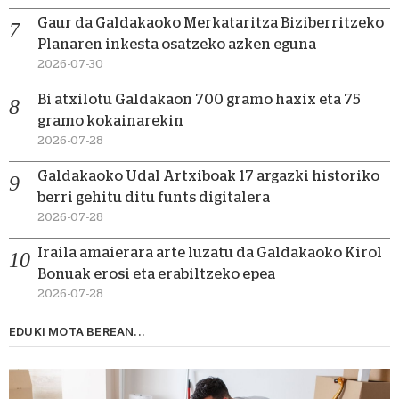
Gaur da Galdakaoko Merkataritza Biziberritzeko
Planaren inkesta osatzeko azken eguna
2026-07-30
Bi atxilotu Galdakaon 700 gramo haxix eta 75
gramo kokainarekin
2026-07-28
Galdakaoko Udal Artxiboak 17 argazki historiko
berri gehitu ditu funts digitalera
2026-07-28
Iraila amaierara arte luzatu da Galdakaoko Kirol
Bonuak erosi eta erabiltzeko epea
2026-07-28
EDUKI MOTA BEREAN...