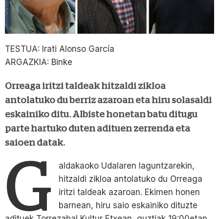
TESTUA: Irati Alonso García
ARGAZKIA: Binke
Orreaga iritzi taldeak hitzaldi zikloa
antolatuko du berriz azaroan eta hiru solasaldi
eskainiko ditu. Albiste honetan batu ditugu
parte hartuko duten adituen zerrenda eta
saioen datak.
G
aldakaoko Udalaren laguntzarekin,
hitzaldi zikloa antolatuko du Orreaga
iritzi taldeak azaroan. Ekimen honen
barnean, hiru saio eskainiko dituzte
adituek Torrezabal Kultur Etxean, guztiak 19:00etan.