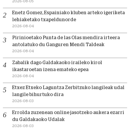
2026-08-05
Enetz Gomez, Espainiako kluben arteko igeriketa
lehiaketako txapeldunorde
2026-08-04
Pirinioetako Punta de las Olas mendira irteera
antolatuko du Ganguren Mendi Taldeak
2026-08-04
Zabalik dago Galdakaoko iraileko kirol
ikastaroetan izena emateko epea
2026-08-04
Etxez Etxeko Laguntza Zerbitzuko langileak udal
langile bihurtuko dira
2026-08-03
Errolda zuzenean online jasotzeko aukera ezarri
du Galdakaoko Udalak
2026-08-03