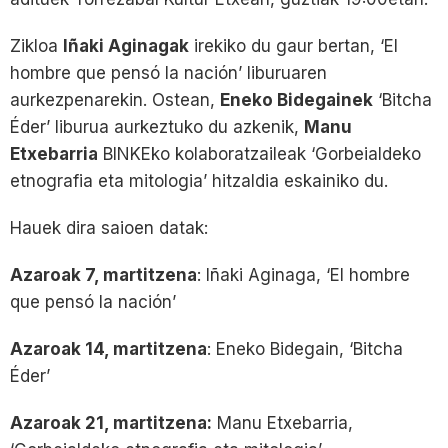
Zikloa
Iñaki Aginagak
irekiko du gaur bertan, ‘El
hombre que pensó la nación’ liburuaren
aurkezpenarekin. Ostean,
Eneko Bidegainek
‘Bitcha
Éder’ liburua aurkeztuko du azkenik,
Manu
Etxebarria
BINKEko kolaboratzaileak ‘Gorbeialdeko
etnografia eta mitologia’ hitzaldia eskainiko du.
Hauek dira saioen datak:
Azaroak 7, martitzena
: Iñaki Aginaga, ‘El hombre
que pensó la nación’
Azaroak 14, martitzena
: Eneko Bidegain, ‘Bitcha
Éder’
Azaroak 21, martitzena:
Manu Etxebarria,