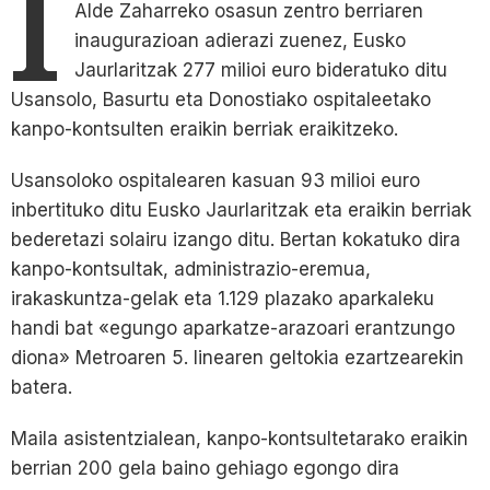
I
Alde Zaharreko osasun zentro berriaren
inaugurazioan adierazi zuenez, Eusko
Jaurlaritzak 277 milioi euro bideratuko ditu
Usansolo, Basurtu eta Donostiako ospitaleetako
kanpo-kontsulten eraikin berriak eraikitzeko.
Usansoloko ospitalearen kasuan 93 milioi euro
inbertituko ditu Eusko Jaurlaritzak eta eraikin berriak
bederetazi solairu izango ditu. Bertan kokatuko dira
kanpo-kontsultak, administrazio-eremua,
irakaskuntza-gelak eta 1.129 plazako aparkaleku
handi bat «egungo aparkatze-arazoari erantzungo
diona» Metroaren 5. linearen geltokia ezartzearekin
batera.
Maila asistentzialean, kanpo-kontsultetarako eraikin
berrian 200 gela baino gehiago egongo dira