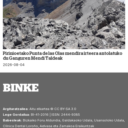
Pirinioetako Punta de las Olas mendira irteera antolatuko
du Ganguren Mendi Taldeak
2026-08-04
Argitaratzailea:
Aitu elkartea © CC BY-SA 3.0
Lege Gordailua:
BI-41-2016 | ISSN: 2444-9385
Babesleak:
Bizkaiko Foru Aldundia, Galdakaoko Udala, Usansoloko Udala,
Clínica Dental Loroño, Aelvasa eta Zamakoa Eraikuntzak