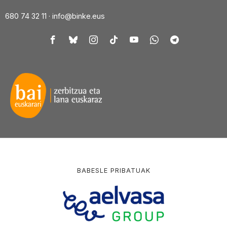
680 74 32 11 ·
info@binke.eus
BABESLE PRIBATUAK