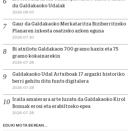
du Galdakaoko Udalak
2026-08-03
Gaur da Galdakaoko Merkataritza Biziberritzeko
Planaren inkesta osatzeko azken eguna
2026-07-30
Bi atxilotu Galdakaon 700 gramo haxix eta 75
gramo kokainarekin
2026-07-28
Galdakaoko Udal Artxiboak 17 argazki historiko
berri gehitu ditu funts digitalera
2026-07-28
Iraila amaierara arte luzatu da Galdakaoko Kirol
Bonuak erosi eta erabiltzeko epea
2026-07-28
EDUKI MOTA BEREAN...