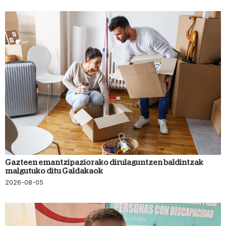
Gazteen emantzipaziorako dirulaguntzen baldintzak
malgutuko ditu Galdakaok
2026-08-05