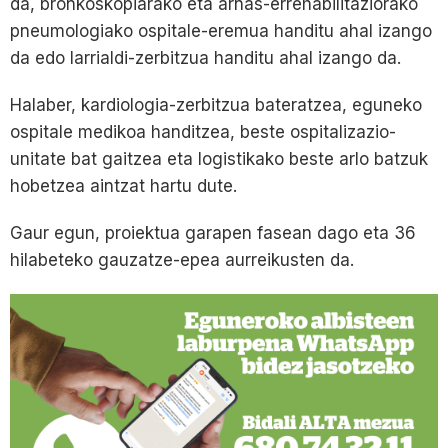
da, bronkoskopiarako eta arnas-errehabilitaziorako
pneumologiako ospitale-eremua handitu ahal izango
da edo larrialdi-zerbitzua handitu ahal izango da.
Halaber, kardiologia-zerbitzua bateratzea, eguneko
ospitale medikoa handitzea, beste ospitalizazio-
unitate bat gaitzea eta logistikako beste arlo batzuk
hobetzea aintzat hartu dute.
Gaur egun, proiektua garapen fasean dago eta 36
hilabeteko gauzatze-epea aurreikusten da.