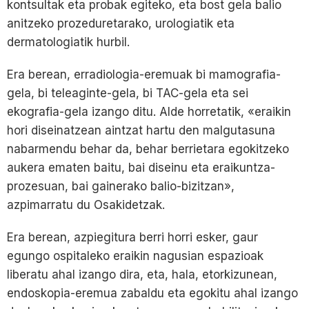
kontsultak eta probak egiteko, eta bost gela balio
anitzeko prozeduretarako, urologiatik eta
dermatologiatik hurbil.
Era berean, erradiologia-eremuak bi mamografia-
gela, bi teleaginte-gela, bi TAC-gela eta sei
ekografia-gela izango ditu. Alde horretatik, «eraikin
hori diseinatzean aintzat hartu den malgutasuna
nabarmendu behar da, behar berrietara egokitzeko
aukera ematen baitu, bai diseinu eta eraikuntza-
prozesuan, bai gainerako balio-bizitzan»,
azpimarratu du Osakidetzak.
Era berean, azpiegitura berri horri esker, gaur
egungo ospitaleko eraikin nagusian espazioak
liberatu ahal izango dira, eta, hala, etorkizunean,
endoskopia-eremua zabaldu eta egokitu ahal izango