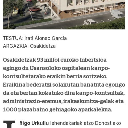
TESTUA: Irati Alonso García
ARGAZKIA: Osakidetza
Osakidetzak 93 milioi euroko inbertsioa
egingo du Usansoloko ospitalean kanpo-
kontsultetarako eraikin berria sortzeko.
Eraikina bederatzi solairutan banatuta egongo
da eta bertan kokatuko dira kanpo-kontsultak,
administrazio-eremua, irakaskuntza-gelak eta
1.000 plaza baino gehiagoko aparkalekua.
ñigo Urkullu
lehendakariak atzo Donostiako