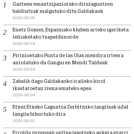
Gazteen emantzipaziorako dirulaguntzen
baldintzak malgutuko ditu Galdakaok
2026-08-05
Enetz Gomez, Espainiako kluben arteko igeriketa
lehiaketako txapeldunorde
2026-08-04
Pirinioetako Punta de las Olas mendira irteera
antolatuko du Ganguren Mendi Taldeak
2026-08-04
Zabalik dago Galdakaoko iraileko kirol
ikastaroetan izena emateko epea
2026-08-04
Etxez Etxeko Laguntza Zerbitzuko langileak udal
langile bihurtuko dira
2026-08-03
Errolda zuzenean online jasotzeko aukera ezarri