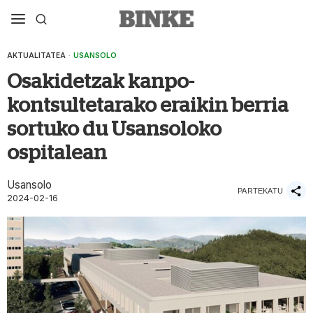
AKTUALITATEA
·
USANSOLO
Osakidetzak kanpo-
kontsultetarako eraikin berria
sortuko du Usansoloko
ospitalean
Usansolo
PARTEKATU
2024-02-16