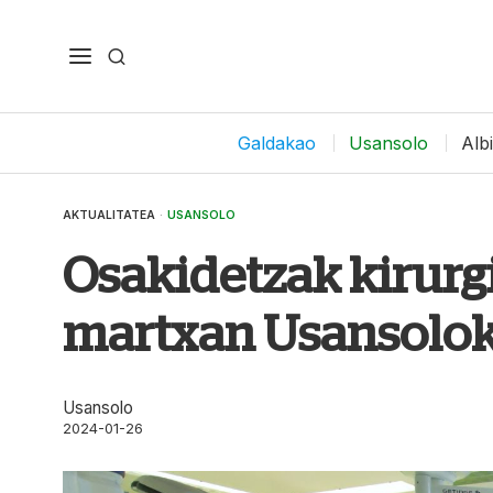
Galdakao
Usansolo
Alb
AKTUALITATEA
·
USANSOLO
Osakidetzak kirurgi
martxan Usansolok
Usansolo
2024-01-26