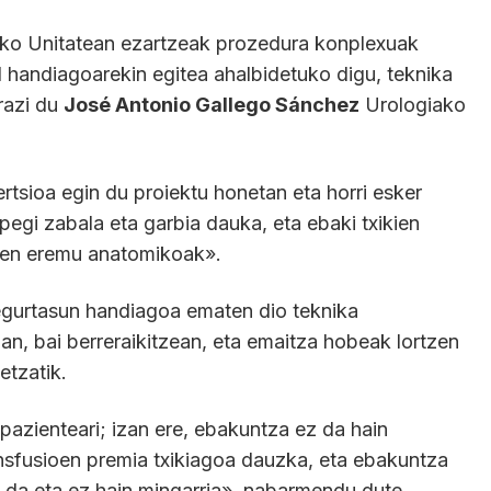
ako Unitatean ezartzeak prozedura konplexuak
 handiagoarekin egitea ahalbidetuko digu, teknika
razi du
José Antonio Gallego Sánchez
Urologiako
tsioa egin du proiektu honetan eta horri esker
pegi zabala eta garbia dauka, eta ebaki txikien
diren eremu anatomikoak».
egurtasun handiagoa ematen dio teknika
an, bai berreraikitzean, eta emaitza hobeak lortzen
etzatik.
pazienteari; izan ere, ebakuntza ez da hain
ransfusioen premia txikiagoa dauzka, eta ebakuntza
da eta ez hain mingarria», nabarmendu dute.