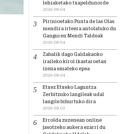
lehiaketako txapeldunorde
2026-08-04
Pirinioetako Punta de las Olas
mendira irteera antolatuko du
Ganguren Mendi Taldeak
2026-08-04
Zabalik dago Galdakaoko
iraileko kirol ikastaroetan
izena emateko epea
2026-08-04
Etxez Etxeko Laguntza
Zerbitzuko langileak udal
langile bihurtuko dira
2026-08-03
Errolda zuzenean online
jasotzeko aukera ezarri du