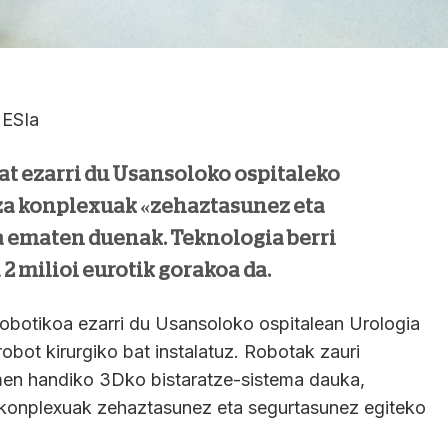
 ESIa
at ezarri du Usansoloko ospitaleko
za konplexuak «zehaztasunez eta
a ematen duenak. Teknologia berri
2 milioi eurotik gorakoa da.
 robotikoa ezarri du Usansoloko ospitalean Urologia
robot kirurgiko bat instalatuz. Robotak zauri
zmen handiko 3Dko bistaratze-sistema dauka,
 konplexuak zehaztasunez eta segurtasunez egiteko