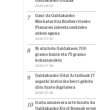
Galdakaoko Udalak
2026-08-03
Gaur da Galdakaoko
Merkataritza Biziberritzeko
Planaren inkesta osatzeko
azken eguna
2026-07-30
Bi atxilotu Galdakaon 700
gramo haxix eta 75 gramo
kokainarekin
2026-07-28
Galdakaoko Udal Artxiboak 17
argazki historiko berri gehitu
ditu funts digitalera
2026-07-28
Iraila amaierara arte luzatu da
Galdakaoko Kirol Bonuak erosi