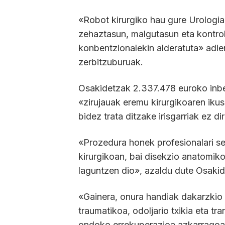
«Robot kirurgiko hau gure Urologi
zehaztasun, malgutasun eta kontrol
konbentzionalekin alderatuta» adie
zerbitzuburuak.
Osakidetzak 2.337.478 euroko inber
«zirujauak eremu kirurgikoaren ikus
bidez trata ditzake irisgarriak ez 
«Prozedura honek profesionalari s
kirurgikoan, bai disekzio anatomiko
laguntzen dio», azaldu dute Osakid
«Gainera, onura handiak dakarzkio 
traumatikoa, odoljario txikia eta t
ondoko errekuperazioa azkarragoa 