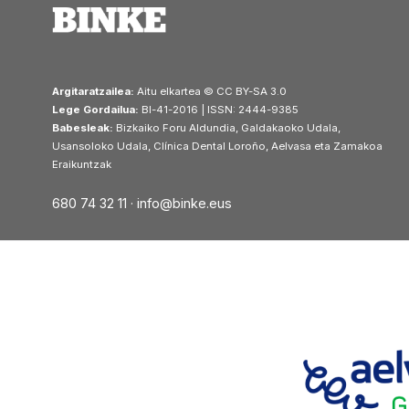
Argitaratzailea:
Aitu elkartea © CC BY-SA 3.0
Lege Gordailua:
BI-41-2016 | ISSN: 2444-9385
Babesleak:
Bizkaiko Foru Aldundia, Galdakaoko Udala,
Usansoloko Udala, Clínica Dental Loroño, Aelvasa eta Zamakoa
Eraikuntzak
680 74 32 11 ·
info@binke.eus