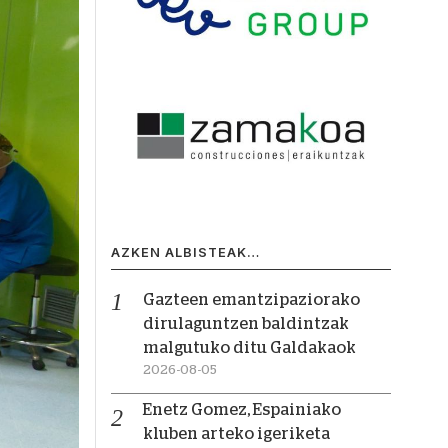
AZKEN ALBISTEAK…
Gazteen emantzipaziorako
dirulaguntzen baldintzak
malgutuko ditu Galdakaok
2026-08-05
Enetz Gomez, Espainiako
kluben arteko igeriketa