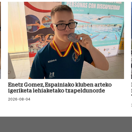
Enetz Gomez, Espainiako kluben arteko
igeriketa lehiaketako txapeldunorde
2026-08-04