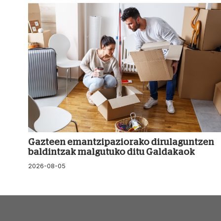
Gazteen emantzipaziorako dirulaguntzen
baldintzak malgutuko ditu Galdakaok
2026-08-05