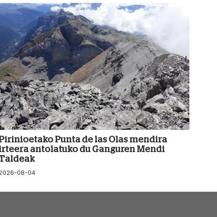
Pirinioetako Punta de las Olas mendira
irteera antolatuko du Ganguren Mendi
Taldeak
2026-08-04