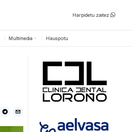
Harpidetu zaitez
Multimedia
Hauspotu