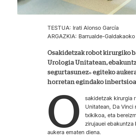
TESTUA: Irati Alonso García
ARGAZKIA: Barrualde-Galdakaoko
Osakidetzak robot kirurgiko b
Urologia Unitatean, ebakunt
segurtasunez» egiteko auker
horretan egindako inbertsioa 
O
sakidetzak kirurgia
Unitatean, Da Vinci 
txikikoa, eta berei
zirujauei ebakuntza
aukera ematen diena.