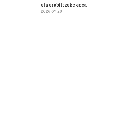
eta erabiltzeko epea
2026-07-28