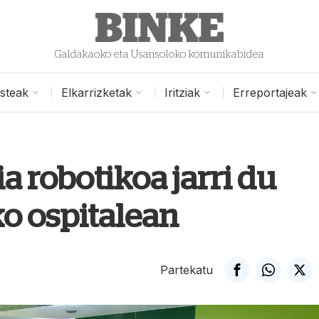
Galdakaoko eta Usansoloko komunikabidea
isteak
Elkarrizketak
Iritziak
Erreportajeak
a robotikoa jarri du
o ospitalean
Partekatu