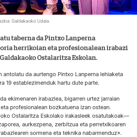
azkia: Galdakaoko Udala.
tatu taberna da Pintxo Lanperna
oria herrikoian eta profesionalean irabazi
k Galdakaoko Ostalaritza Eskolan.
n antolatu da aurtengo Pintxo Lanperna lehiaketa
ra 19 establezimenduk hartu dute parte.
da ekimenaren irabazlea, bigarren urtez jarraian
n eta profesionalean bozkatuena izan ostean.
oko Ostalaritza Eskolako irakasleek osatutakoak—
aporea, aurkezpena, zerbitzua eta perretxikoaren
 irabazlearen sormena eta teknika nabarmenduz».