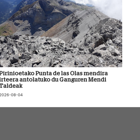
Pirinioetako Punta de las Olas mendira
irteera antolatuko du Ganguren Mendi
Taldeak
2026-08-04