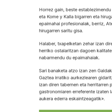
Horrez gain, beste establezimendu 
eta Kome y Kalla bigarren eta hirug
epaimahai profesionalak, berriz, Ate
hirugarren saritu gisa.
Halaber, txapelketan zehar izan d
herriko ostalaritzan dagoen kalitate
nabarmendu du epaimahaiak.
Sari banaketa atzo izan zen Galda
Gaztea irratiko aurkezlearen gidar
izan diren tabernen eta herritarren
gastronomiaren erreferente izaten 
aukera ederra eskaintzeagatik».