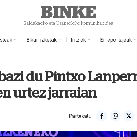
Galdakaoko eta Usansoloko komunikabidea
isteak
Elkarrizketak
Iritziak
Erreportajeak
abazi du Pintxo Lanper
en urtez jarraian
Partekatu