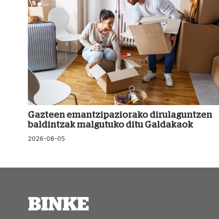
Gazteen emantzipaziorako dirulaguntzen
baldintzak malgutuko ditu Galdakaok
2026-08-05