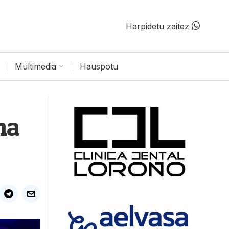
Harpidetu zaitez
Multimedia
Hauspotu
na