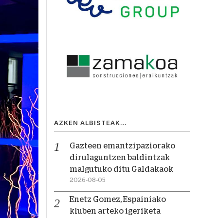
AZKEN ALBISTEAK…
Gazteen emantzipaziorako
dirulaguntzen baldintzak
malgutuko ditu Galdakaok
2026-08-05
Enetz Gomez, Espainiako
kluben arteko igeriketa