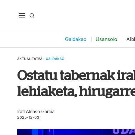
Galdakao
Usansolo
Alb
AKTUALITATEA
·
GALDAKAO
Ostatu tabernak ir
lehiaketa, hirugarr
Irati Alonso García
2025-12-03