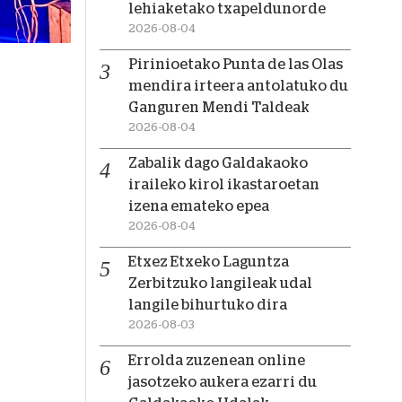
lehiaketako txapeldunorde
2026-08-04
Pirinioetako Punta de las Olas
mendira irteera antolatuko du
Ganguren Mendi Taldeak
2026-08-04
Zabalik dago Galdakaoko
iraileko kirol ikastaroetan
izena emateko epea
2026-08-04
Etxez Etxeko Laguntza
Zerbitzuko langileak udal
langile bihurtuko dira
2026-08-03
Errolda zuzenean online
jasotzeko aukera ezarri du