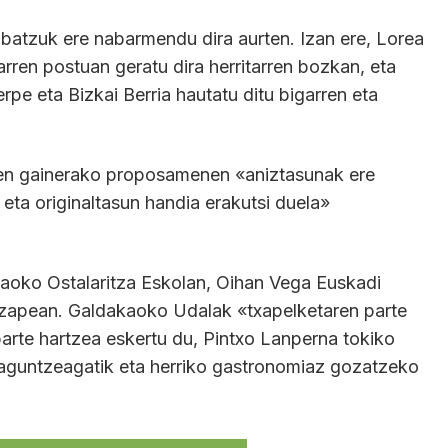
batzuk ere nabarmendu dira aurten. Izan ere, Lorea
arren postuan geratu dira herritarren bozkan, eta
rpe eta Bizkai Berria hautatu ditu bigarren eta
iren gainerako proposamenen «aniztasunak ere
 eta originaltasun handia erakutsi duela»
kaoko Ostalaritza Eskolan, Oihan Vega Euskadi
itzapean. Galdakaoko Udalak «txapelketaren parte
 parte hartzea eskertu du, Pintxo Lanperna tokiko
laguntzeagatik eta herriko gastronomiaz gozatzeko