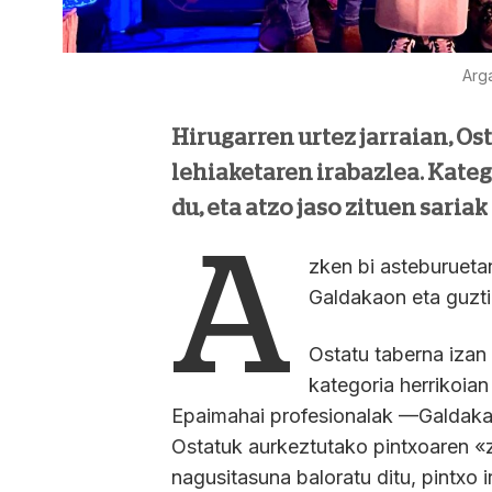
Arg
Hirugarren urtez jarraian, Os
lehiaketaren irabazlea. Kateg
du, eta atzo jaso zituen saria
A
zken bi asteburueta
Galdakaon eta guzti
Ostatu taberna izan 
kategoria herrikoia
Epaimahai profesionalak —Galdaka
Ostatuk aurkeztutako pintxoaren «z
nagusitasuna baloratu ditu, pintxo