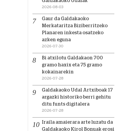
Galdakaoko Udalak
2026-08-03
Gaur da Galdakaoko
Merkataritza Biziberritzeko
Planaren inkesta osatzeko
azken eguna
2026-07-30
Bi atxilotu Galdakaon 700
gramo haxix eta 75 gramo
kokainarekin
2026-07-28
Galdakaoko Udal Artxiboak 17
argazki historiko berri gehitu
ditu funts digitalera
2026-07-28
Iraila amaierara arte luzatu da
Galdakaoko Kirol Bonuak erosi