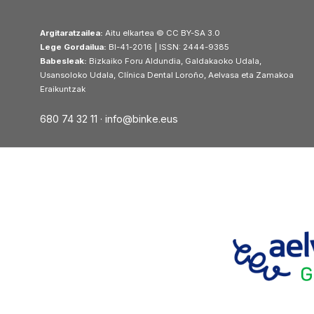
Argitaratzailea:
Aitu elkartea © CC BY-SA 3.0
Lege Gordailua:
BI-41-2016 | ISSN: 2444-9385
Babesleak:
Bizkaiko Foru Aldundia, Galdakaoko Udala,
Usansoloko Udala, Clínica Dental Loroño, Aelvasa eta Zamakoa
Eraikuntzak
680 74 32 11 ·
info@binke.eus