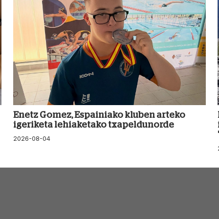
Enetz Gomez, Espainiako kluben arteko
igeriketa lehiaketako txapeldunorde
2026-08-04