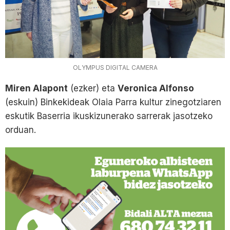
OLYMPUS DIGITAL CAMERA
Miren Alapont
(ezker) eta
Veronica Alfonso
(eskuin) Binkekideak Olaia Parra kultur zinegotziaren
eskutik Baserria ikuskizunerako sarrerak jasotzeko
orduan.