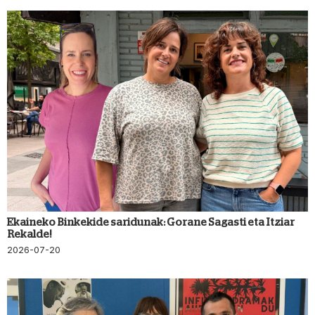
Ekaineko Binkekide saridunak: Gorane Sagasti eta Itziar
Rekalde!
2026-07-20