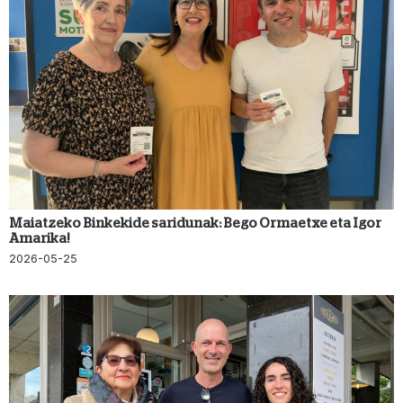
Maiatzeko Binkekide saridunak: Bego Ormaetxe eta Igor
Amarika!
2026-05-25