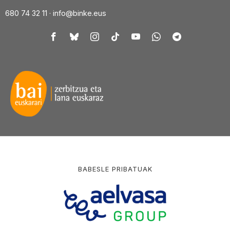
680 74 32 11 ·
info@binke.eus
BABESLE PRIBATUAK