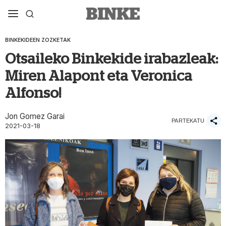
BINKEKIDEEN ZOZKETAK
Otsaileko Binkekide irabazleak:
Miren Alapont eta Veronica
Alfonso!
Jon Gomez Garai
PARTEKATU
2021-03-18