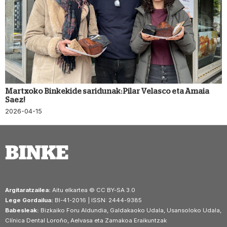
Martxoko Binkekide saridunak: Pilar Velasco eta Amaia
Saez!
2026-04-15
Argitaratzailea:
Aitu elkartea © CC BY-SA 3.0
Lege Gordailua:
BI-41-2016 | ISSN: 2444-9385
Babesleak:
Bizkaiko Foru Aldundia, Galdakaoko Udala, Usansoloko Udala,
Clínica Dental Loroño, Aelvasa eta Zamakoa Eraikuntzak