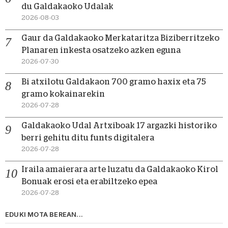
du Galdakaoko Udalak
2026-08-03
Gaur da Galdakaoko Merkataritza Biziberritzeko
Planaren inkesta osatzeko azken eguna
2026-07-30
Bi atxilotu Galdakaon 700 gramo haxix eta 75
gramo kokainarekin
2026-07-28
Galdakaoko Udal Artxiboak 17 argazki historiko
berri gehitu ditu funts digitalera
2026-07-28
Iraila amaierara arte luzatu da Galdakaoko Kirol
Bonuak erosi eta erabiltzeko epea
2026-07-28
EDUKI MOTA BEREAN...