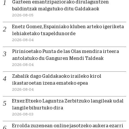
Gazteen emantzipaziorako dirulaguntzen
baldintzak malgutuko ditu Galdakaok
2026-08-05
Enetz Gomez, Espainiako kluben arteko igeriketa
lehiaketako txapeldunorde
2026-08-04
Pirinioetako Punta de las Olas mendira irteera
antolatuko du Ganguren Mendi Taldeak
2026-08-04
Zabalik dago Galdakaoko iraileko kirol
ikastaroetan izena emateko epea
2026-08-04
Etxez Etxeko Laguntza Zerbitzuko langileak udal
langile bihurtuko dira
2026-08-03
Errolda zuzenean online jasotzeko aukera ezarri