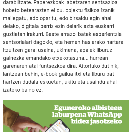
darabiltzate. Paperezkoak jabetzaren sentsazioa
hobeto betearazten ei du, objektu fisikoa izanik
mailegatu, edo oparitu, edo birsaldu egin ahal
delako, digitala berriz ezin delarik ezta euskarri
guztietan irakurri. Beste arrazoi batek esperientzia
sentsorialari dagokio, eta hemen hasierako hartara
itzultzen gara: usaina, ukimena, apalek liburuz
gainezka emandako etxekotasuna… hurrean
garenaren atal funtsezkoa dira. Aitortuko dut nik,
lantzean behin, e-book gailua itxi eta liburu bat
hartzen dudala eskuetan, ukitu eta usaindu ahal
izateko baino ez.