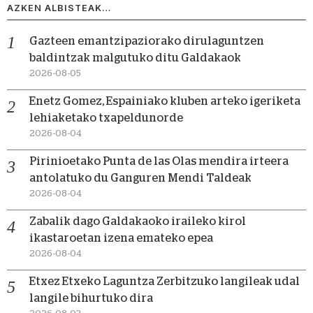
AZKEN ALBISTEAK…
Gazteen emantzipaziorako dirulaguntzen
baldintzak malgutuko ditu Galdakaok
2026-08-05
Enetz Gomez, Espainiako kluben arteko igeriketa
lehiaketako txapeldunorde
2026-08-04
Pirinioetako Punta de las Olas mendira irteera
antolatuko du Ganguren Mendi Taldeak
2026-08-04
Zabalik dago Galdakaoko iraileko kirol
ikastaroetan izena emateko epea
2026-08-04
Etxez Etxeko Laguntza Zerbitzuko langileak udal
langile bihurtuko dira