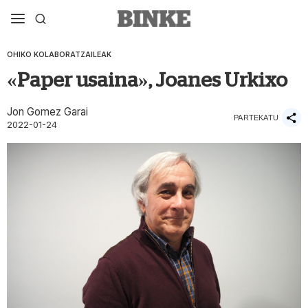
OHIKO KOLABORATZAILEAK
«Paper usaina», Joanes Urkixo
Jon Gomez Garai
PARTEKATU
2022-01-24