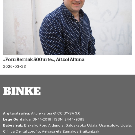
«Foru Berriak 500 urte», Aitzol Altuna
2026-03-23
Argitaratzailea:
Aitu elkartea © CC BY-SA 3.0
Lege Gordailua:
BI-41-2016 | ISSN: 2444-9385
Babesleak:
Bizkaiko Foru Aldundia, Galdakaoko Udala, Usansoloko Udala,
Clínica Dental Loroño, Aelvasa eta Zamakoa Eraikuntzak