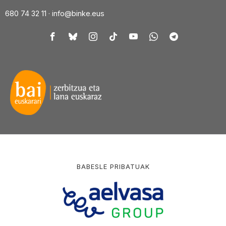
680 74 32 11 ·
info@binke.eus
BABESLE PRIBATUAK