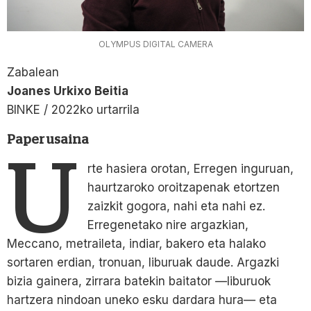
OLYMPUS DIGITAL CAMERA
Zabalean
Joanes Urkixo Beitia
BINKE / 2022ko urtarrila
Paper usaina
U
rte hasiera orotan, Erregen inguruan,
haurtzaroko oroitzapenak etortzen
zaizkit gogora, nahi eta nahi ez.
Erregenetako nire argazkian,
Meccano, metraileta, indiar, bakero eta halako
sortaren erdian, tronuan, liburuak daude. Argazki
bizia gainera, zirrara batekin baitator —liburuok
hartzera nindoan uneko esku dardara hura— eta