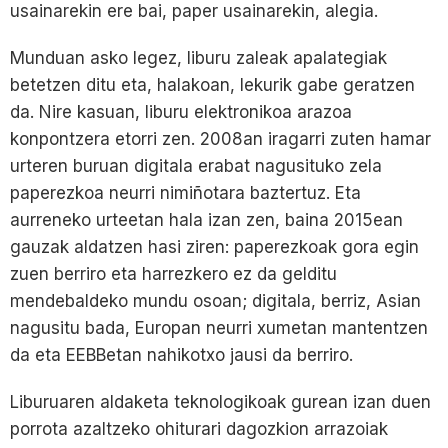
usainarekin ere bai, paper usainarekin, alegia.
Munduan asko legez, liburu zaleak apalategiak
betetzen ditu eta, halakoan, lekurik gabe geratzen
da. Nire kasuan, liburu elektronikoa arazoa
konpontzera etorri zen. 2008an iragarri zuten hamar
urteren buruan digitala erabat nagusituko zela
paperezkoa neurri nimiñotara baztertuz. Eta
aurreneko urteetan hala izan zen, baina 2015ean
gauzak aldatzen hasi ziren: paperezkoak gora egin
zuen berriro eta harrezkero ez da gelditu
mendebaldeko mundu osoan; digitala, berriz, Asian
nagusitu bada, Europan neurri xumetan mantentzen
da eta EEBBetan nahikotxo jausi da berriro.
Liburuaren aldaketa teknologikoak gurean izan duen
porrota azaltzeko ohiturari dagozkion arrazoiak