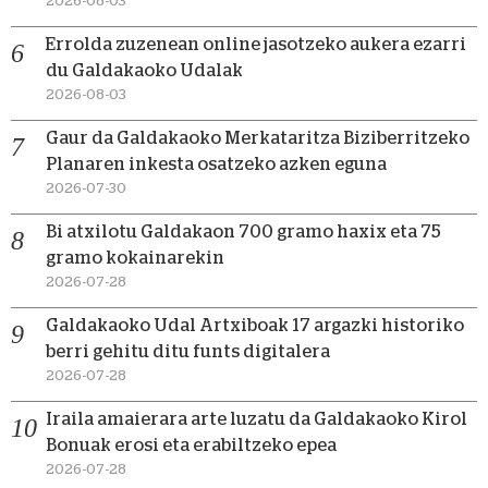
2026-08-03
Errolda zuzenean online jasotzeko aukera ezarri
du Galdakaoko Udalak
2026-08-03
Gaur da Galdakaoko Merkataritza Biziberritzeko
Planaren inkesta osatzeko azken eguna
2026-07-30
Bi atxilotu Galdakaon 700 gramo haxix eta 75
gramo kokainarekin
2026-07-28
Galdakaoko Udal Artxiboak 17 argazki historiko
berri gehitu ditu funts digitalera
2026-07-28
Iraila amaierara arte luzatu da Galdakaoko Kirol
Bonuak erosi eta erabiltzeko epea
2026-07-28