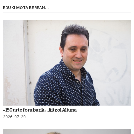
EDUKI MOTA BEREAN...
«150 urte foru barik», Aitzol Altuna
2026-07-20