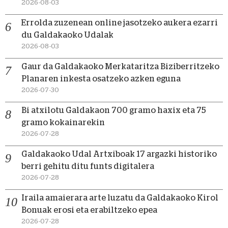
2026-08-03
Errolda zuzenean online jasotzeko aukera ezarri
du Galdakaoko Udalak
2026-08-03
Gaur da Galdakaoko Merkataritza Biziberritzeko
Planaren inkesta osatzeko azken eguna
2026-07-30
Bi atxilotu Galdakaon 700 gramo haxix eta 75
gramo kokainarekin
2026-07-28
Galdakaoko Udal Artxiboak 17 argazki historiko
berri gehitu ditu funts digitalera
2026-07-28
Iraila amaierara arte luzatu da Galdakaoko Kirol
Bonuak erosi eta erabiltzeko epea
2026-07-28