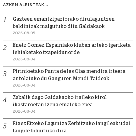
AZKEN ALBISTEAK…
Gazteen emantzipaziorako dirulaguntzen
baldintzak malgutuko ditu Galdakaok
2026-08-05
Enetz Gomez, Espainiako kluben arteko igeriketa
lehiaketako txapeldunorde
2026-08-04
Pirinioetako Punta de las Olas mendira irteera
antolatuko du Ganguren Mendi Taldeak
2026-08-04
Zabalik dago Galdakaoko iraileko kirol
ikastaroetan izena emateko epea
2026-08-04
Etxez Etxeko Laguntza Zerbitzuko langileak udal
langile bihurtuko dira