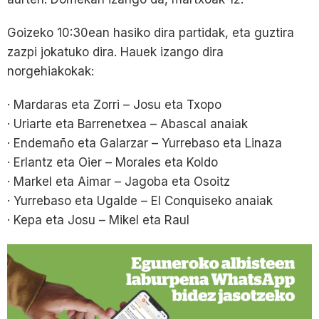
Goizeko 10:30ean hasiko dira partidak, eta guztira
zazpi jokatuko dira. Hauek izango dira
norgehiakokak:
· Mardaras eta Zorri – Josu eta Txopo
· Uriarte eta Barrenetxea – Abascal anaiak
· Endemaño eta Galarzar – Yurrebaso eta Linaza
· Erlantz eta Oier – Morales eta Koldo
· Markel eta Aimar – Jagoba eta Osoitz
· Yurrebaso eta Ugalde – El Conquiseko anaiak
· Kepa eta Josu – Mikel eta Raul