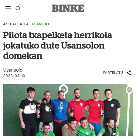
AKTUALITATEA
·
USANSOLO
Pilota txapelketa herrikoia
jokatuko dute Usansolon
domekan
Usansolo
PARTEKATU
2023-03-10