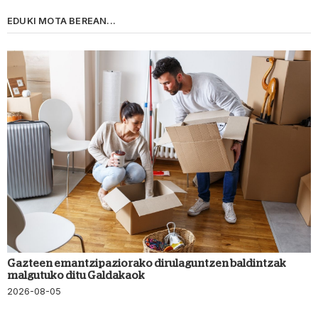
EDUKI MOTA BEREAN...
Gazteen emantzipaziorako dirulaguntzen baldintzak
malgutuko ditu Galdakaok
2026-08-05