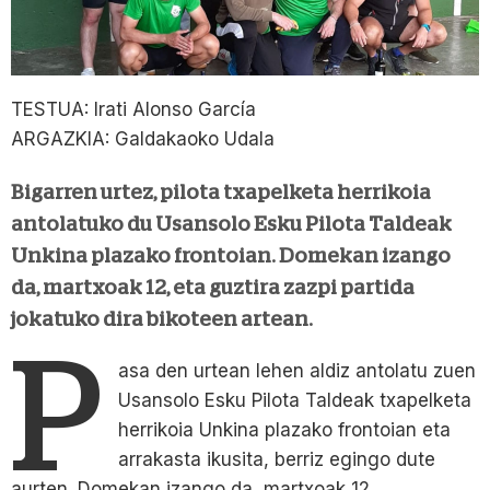
TESTUA: Irati Alonso García
ARGAZKIA: Galdakaoko Udala
Bigarren urtez, pilota txapelketa herrikoia
antolatuko du Usansolo Esku Pilota Taldeak
Unkina plazako frontoian. Domekan izango
da, martxoak 12, eta guztira zazpi partida
jokatuko dira bikoteen artean.
P
asa den urtean lehen aldiz antolatu zuen
Usansolo Esku Pilota Taldeak txapelketa
herrikoia Unkina plazako frontoian eta
arrakasta ikusita, berriz egingo dute
aurten. Domekan izango da, martxoak 12.