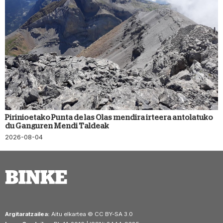
Pirinioetako Punta de las Olas mendira irteera antolatuko
du Ganguren Mendi Taldeak
2026-08-04
Argitaratzailea:
Aitu elkartea © CC BY-SA 3.0