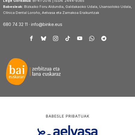
Lege Gordailua:
BI-41-2016 | ISSN: 2444-9385
Babesleak:
Bizkaiko Foru Aldundia, Galdakaoko Udala, Usansoloko Udala,
Clínica Dental Loroño, Aelvasa eta Zamakoa Eraikuntzak
680 74 32 11 ·
info@binke.eus
BABESLE PRIBATUAK