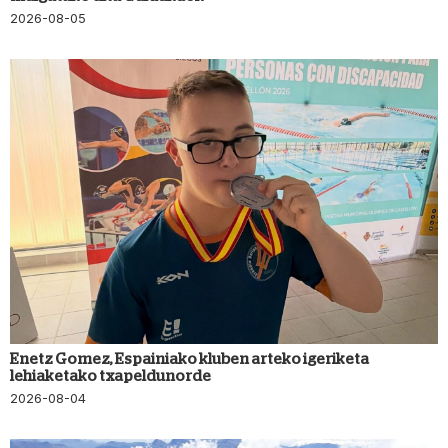
2026-08-05
Enetz Gomez, Espainiako kluben arteko igeriketa
lehiaketako txapeldunorde
2026-08-04