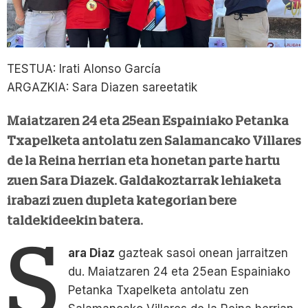
TESTUA: Irati Alonso García
ARGAZKIA: Sara Diazen sareetatik
Maiatzaren 24 eta 25ean Espainiako Petanka
Txapelketa antolatu zen Salamancako Villares
de la Reina herrian eta honetan parte hartu
zuen Sara Diazek. Galdakoztarrak lehiaketa
irabazi zuen dupleta kategorian bere
taldekideekin batera.
S
ara Diaz
gazteak sasoi onean jarraitzen
du. Maiatzaren 24 eta 25ean Espainiako
Petanka Txapelketa antolatu zen