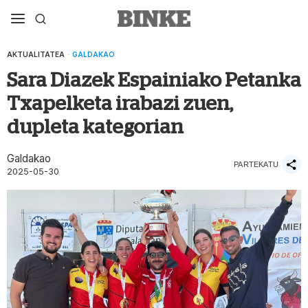
AKTUALITATEA
·
GALDAKAO
Sara Diazek Espainiako Petanka
Txapelketa irabazi zuen,
dupleta kategorian
Galdakao
PARTEKATU
2025-05-30