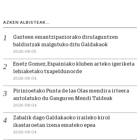
AZKEN ALBISTEAK…
Gazteen emantzipaziorako dirulaguntzen
baldintzak malgutuko ditu Galdakaok
2026-08-05
Enetz Gomez, Espainiako kluben arteko igeriketa
lehiaketako txapeldunorde
2026-08-04
Pirinioetako Punta de las Olas mendira irteera
antolatuko du Ganguren Mendi Taldeak
2026-08-04
Zabalik dago Galdakaoko iraileko kirol
ikastaroetan izena emateko epea
2026-08-04