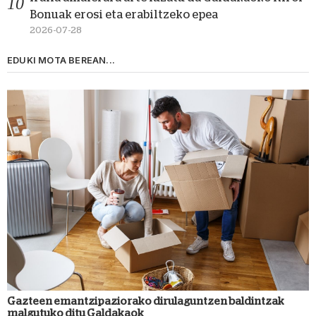
Bonuak erosi eta erabiltzeko epea
2026-07-28
EDUKI MOTA BEREAN...
Gazteen emantzipaziorako dirulaguntzen baldintzak
malgutuko ditu Galdakaok