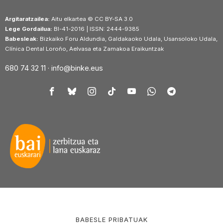
Argitaratzailea:
Aitu elkartea © CC BY-SA 3.0
Lege Gordailua:
BI-41-2016 | ISSN: 2444-9385
Babesleak:
Bizkaiko Foru Aldundia, Galdakaoko Udala, Usansoloko Udala,
Clínica Dental Loroño, Aelvasa eta Zamakoa Eraikuntzak
680 74 32 11 ·
info@binke.eus
BABESLE PRIBATUAK