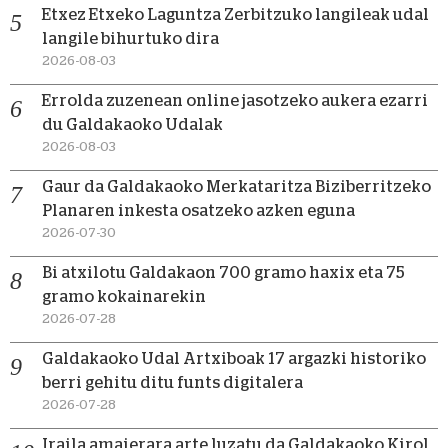
Etxez Etxeko Laguntza Zerbitzuko langileak udal
langile bihurtuko dira
2026-08-03
Errolda zuzenean online jasotzeko aukera ezarri
du Galdakaoko Udalak
2026-08-03
Gaur da Galdakaoko Merkataritza Biziberritzeko
Planaren inkesta osatzeko azken eguna
2026-07-30
Bi atxilotu Galdakaon 700 gramo haxix eta 75
gramo kokainarekin
2026-07-28
Galdakaoko Udal Artxiboak 17 argazki historiko
berri gehitu ditu funts digitalera
2026-07-28
Iraila amaierara arte luzatu da Galdakaoko Kirol