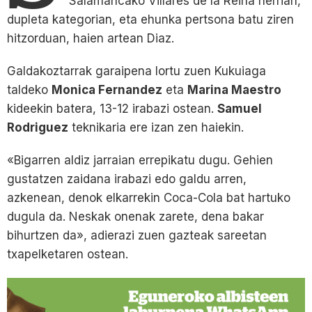
Salamancako Villares de la Reina herrian,
dupleta kategorian, eta ehunka pertsona batu ziren
hitzorduan, haien artean Diaz.
Galdakoztarrak garaipena lortu zuen Kukuiaga
taldeko
Monica Fernandez
eta
Marina Maestro
kideekin batera, 13-12 irabazi ostean.
Samuel
Rodriguez
teknikaria ere izan zen haiekin.
«Bigarren aldiz jarraian errepikatu dugu. Gehien
gustatzen zaidana irabazi edo galdu arren,
azkenean, denok elkarrekin Coca-Cola bat hartuko
dugula da. Neskak onenak zarete, dena bakar
bihurtzen da», adierazi zuen gazteak sareetan
txapelketaren ostean.