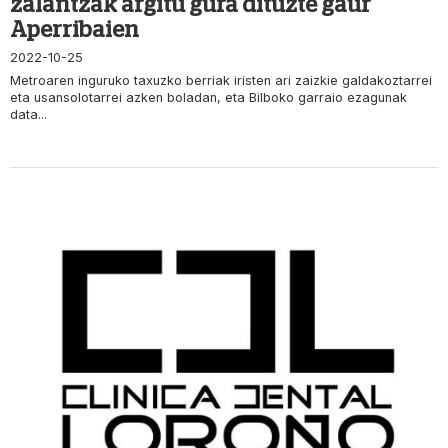
zalantzak argitu gura dituzte gaur
Aperribaien
2022-10-25
Metroaren inguruko taxuzko berriak iristen ari zaizkie galdakoztarrei
eta usansolotarrei azken boladan, eta Bilboko garraio ezagunak
data...