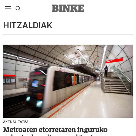
HITZALDIAK
AKTUALITATEA
Metroaren etorreraren inguruko