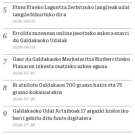
Etxez Etxeko Laguntza Zerbitzuko langileak udal
langile bihurtuko dira
2026-08-03
Errolda zuzenean online jasotzeko aukera ezarri
du Galdakaoko Udalak
2026-08-03
Gaur da Galdakaoko Merkataritza Biziberritzeko
Planaren inkesta osatzeko azken eguna
2026-07-30
Bi atxilotu Galdakaon 700 gramo haxix eta 75
gramo kokainarekin
2026-07-28
Galdakaoko Udal Artxiboak 17 argazki historiko
berri gehitu ditu funts digitalera
2026-07-28