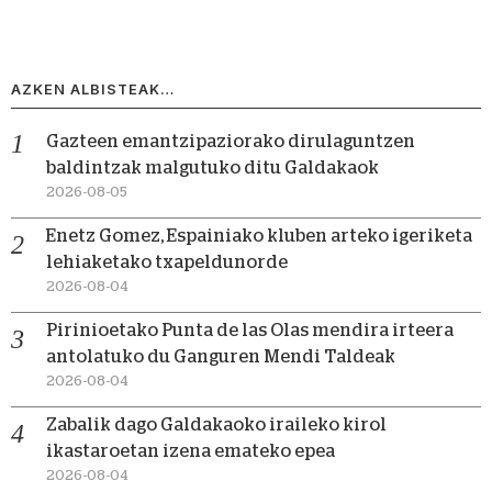
AZKEN ALBISTEAK…
Gazteen emantzipaziorako dirulaguntzen
baldintzak malgutuko ditu Galdakaok
2026-08-05
Enetz Gomez, Espainiako kluben arteko igeriketa
lehiaketako txapeldunorde
2026-08-04
Pirinioetako Punta de las Olas mendira irteera
antolatuko du Ganguren Mendi Taldeak
2026-08-04
Zabalik dago Galdakaoko iraileko kirol
ikastaroetan izena emateko epea
2026-08-04