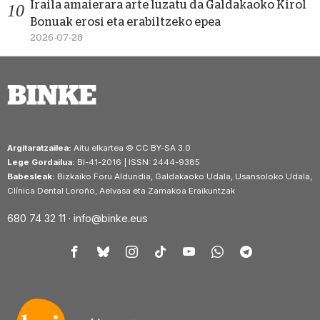
Iraila amaierara arte luzatu da Galdakaoko Kirol
Bonuak erosi eta erabiltzeko epea
2026-07-28
Argitaratzailea:
Aitu elkartea © CC BY-SA 3.0
Lege Gordailua:
BI-41-2016 | ISSN: 2444-9385
Babesleak:
Bizkaiko Foru Aldundia, Galdakaoko Udala, Usansoloko Udala,
Clínica Dental Loroño, Aelvasa eta Zamakoa Eraikuntzak
680 74 32 11 ·
info@binke.eus