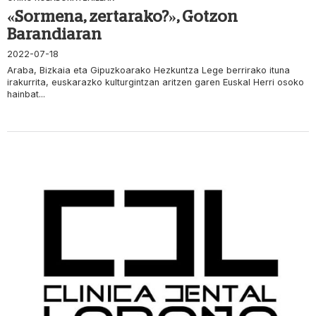
«Sormena, zertarako?», Gotzon
Barandiaran
2022-07-18
Araba, Bizkaia eta Gipuzkoarako Hezkuntza Lege berrirako ituna
irakurrita, euskarazko kulturgintzan aritzen garen Euskal Herri osoko
hainbat...