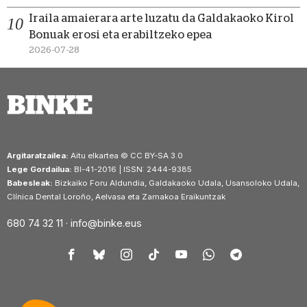
Iraila amaierara arte luzatu da Galdakaoko Kirol
Bonuak erosi eta erabiltzeko epea
2026-07-28
Argitaratzailea:
Aitu elkartea © CC BY-SA 3.0
Lege Gordailua:
BI-41-2016 | ISSN: 2444-9385
Babesleak:
Bizkaiko Foru Aldundia, Galdakaoko Udala, Usansoloko Udala,
Clínica Dental Loroño, Aelvasa eta Zamakoa Eraikuntzak
680 74 32 11 ·
info@binke.eus