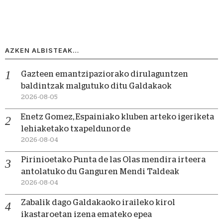
AZKEN ALBISTEAK…
Gazteen emantzipaziorako dirulaguntzen
baldintzak malgutuko ditu Galdakaok
2026-08-05
Enetz Gomez, Espainiako kluben arteko igeriketa
lehiaketako txapeldunorde
2026-08-04
Pirinioetako Punta de las Olas mendira irteera
antolatuko du Ganguren Mendi Taldeak
2026-08-04
Zabalik dago Galdakaoko iraileko kirol
ikastaroetan izena emateko epea