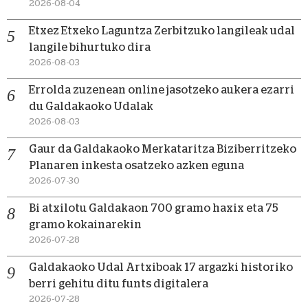
2026-08-04
Etxez Etxeko Laguntza Zerbitzuko langileak udal
langile bihurtuko dira
2026-08-03
Errolda zuzenean online jasotzeko aukera ezarri
du Galdakaoko Udalak
2026-08-03
Gaur da Galdakaoko Merkataritza Biziberritzeko
Planaren inkesta osatzeko azken eguna
2026-07-30
Bi atxilotu Galdakaon 700 gramo haxix eta 75
gramo kokainarekin
2026-07-28
Galdakaoko Udal Artxiboak 17 argazki historiko
berri gehitu ditu funts digitalera
2026-07-28