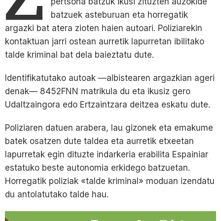
pertsona batzuk ikusi zituzten auzokide
batzuek asteburuan eta horregatik
argazki bat atera zioten haien autoari. Poliziarekin
kontaktuan jarri ostean aurretik lapurretan ibilitako
talde kriminal bat dela baieztatu dute.
Identifikatutako autoak —albistearen argazkian ageri
denak— 8452FNN matrikula du eta ikusiz gero
Udaltzaingora edo Ertzaintzara deitzea eskatu dute.
Poliziaren datuen arabera, lau gizonek eta emakume
batek osatzen dute taldea eta aurretik etxeetan
lapurretak egin dituzte indarkeria erabilita Espainiar
estatuko beste autonomia erkidego batzuetan.
Horregatik poliziak «talde kriminal» moduan izendatu
du antolatutako talde hau.