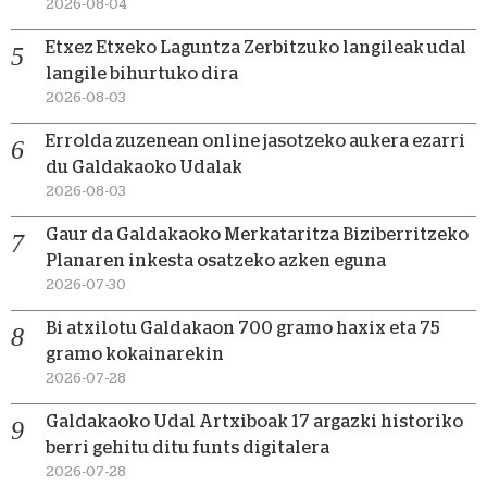
2026-08-04
Etxez Etxeko Laguntza Zerbitzuko langileak udal
langile bihurtuko dira
2026-08-03
Errolda zuzenean online jasotzeko aukera ezarri
du Galdakaoko Udalak
2026-08-03
Gaur da Galdakaoko Merkataritza Biziberritzeko
Planaren inkesta osatzeko azken eguna
2026-07-30
Bi atxilotu Galdakaon 700 gramo haxix eta 75
gramo kokainarekin
2026-07-28
Galdakaoko Udal Artxiboak 17 argazki historiko
berri gehitu ditu funts digitalera
2026-07-28