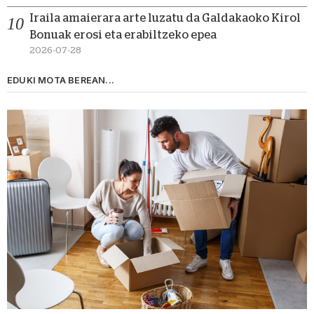
Iraila amaierara arte luzatu da Galdakaoko Kirol
Bonuak erosi eta erabiltzeko epea
2026-07-28
EDUKI MOTA BEREAN...