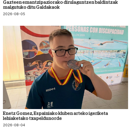
Gazteen emantzipaziorako dirulaguntzen baldintzak
malgutuko ditu Galdakaok
2026-08-05
Enetz Gomez, Espainiako kluben arteko igeriketa
lehiaketako txapeldunorde
2026-08-04