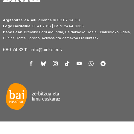
Argitaratzailea:
Aitu elkartea © CC BY-SA 3.0
Lege Gordailua:
BI-41-2016 | ISSN: 2444-9385
Babesleak:
Bizkaiko Foru Aldundia, Galdakaoko Udala, Usansoloko Udala,
Clínica Dental Loroño, Aelvasa eta Zamakoa Eraikuntzak
680 74 32 11 ·
info@binke.eus