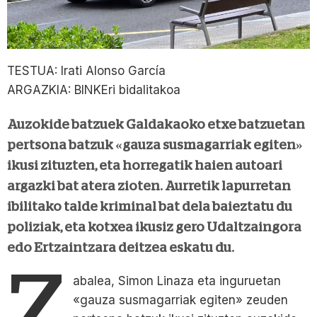
TESTUA: Irati Alonso García
ARGAZKIA: BINKEri bidalitakoa
Auzokide batzuek Galdakaoko etxe batzuetan
pertsona batzuk «gauza susmagarriak egiten»
ikusi zituzten, eta horregatik haien autoari
argazki bat atera zioten. Aurretik lapurretan
ibilitako talde kriminal bat dela baieztatu du
poliziak, eta kotxea ikusiz gero Udaltzaingora
edo Ertzaintzara deitzea eskatu du.
Z
abalea, Simon Linaza eta inguruetan
«gauza susmagarriak egiten» zeuden