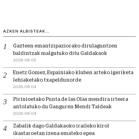
AZKEN ALBISTEAK…
Gazteen emantzipaziorako dirulaguntzen
baldintzak malgutuko ditu Galdakaok
2026-08-05
Enetz Gomez, Espainiako kluben arteko igeriketa
lehiaketako txapeldunorde
2026-08-04
Pirinioetako Punta de las Olas mendira irteera
antolatuko du Ganguren Mendi Taldeak
2026-08-04
Zabalik dago Galdakaoko iraileko kirol
ikastaroetan izena emateko epea