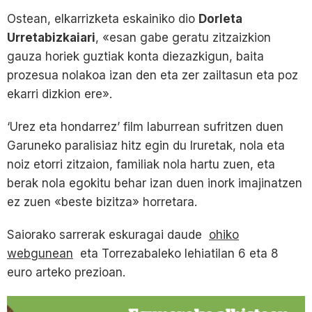
Ostean, elkarrizketa eskainiko dio
Dorleta
Urretabizkaiari
, «esan gabe geratu zitzaizkion
gauza horiek guztiak konta diezazkigun, baita
prozesua nolakoa izan den eta zer zailtasun eta poz
ekarri dizkion ere».
‘Urez eta hondarrez’ film laburrean sufritzen duen
Garuneko paralisiaz hitz egin du Iruretak, nola eta
noiz etorri zitzaion, familiak nola hartu zuen, eta
berak nola egokitu behar izan duen inork imajinatzen
ez zuen «beste bizitza» horretara.
Saiorako sarrerak eskuragai daude
ohiko
webgunean
eta Torrezabaleko lehiatilan 6 eta 8
euro arteko prezioan.