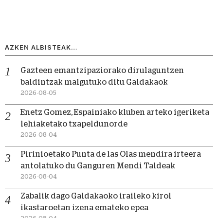
AZKEN ALBISTEAK…
Gazteen emantzipaziorako dirulaguntzen
baldintzak malgutuko ditu Galdakaok
2026-08-05
Enetz Gomez, Espainiako kluben arteko igeriketa
lehiaketako txapeldunorde
2026-08-04
Pirinioetako Punta de las Olas mendira irteera
antolatuko du Ganguren Mendi Taldeak
2026-08-04
Zabalik dago Galdakaoko iraileko kirol
ikastaroetan izena emateko epea