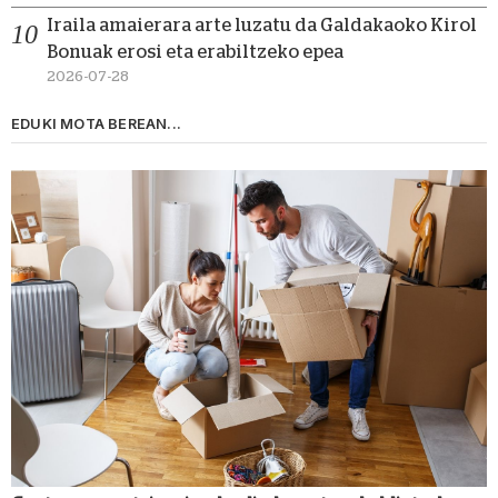
Iraila amaierara arte luzatu da Galdakaoko Kirol
Bonuak erosi eta erabiltzeko epea
2026-07-28
EDUKI MOTA BEREAN...