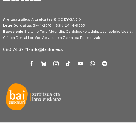
Argitaratzailea:
Aitu elkartea © CC BY-SA 3.0
Lege Gordailua:
BI-41-2016 | ISSN: 2444-9385
Babesleak:
Bizkaiko Foru Aldundia, Galdakaoko Udala, Usansoloko Udala,
Clínica Dental Loroño, Aelvasa eta Zamakoa Eraikuntzak
680 74 32 11 ·
info@binke.eus