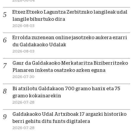
2026-08-04
Etxez Etxeko Laguntza Zerbitzuko langileak udal
langile bihurtuko dira
2026-08-03
Errolda zuzenean online jasotzeko aukera ezarri
du Galdakaoko Udalak
2026-08-03
Gaur da Galdakaoko Merkataritza Biziberritzeko
Planaren inkesta osatzeko azken eguna
2026-07-30
Bi atxilotu Galdakaon 700 gramo haxix eta 75
gramo kokainarekin
2026-07-28
Galdakaoko Udal Artxiboak 17 argazki historiko
berri gehitu ditu funts digitalera
2026-07-28