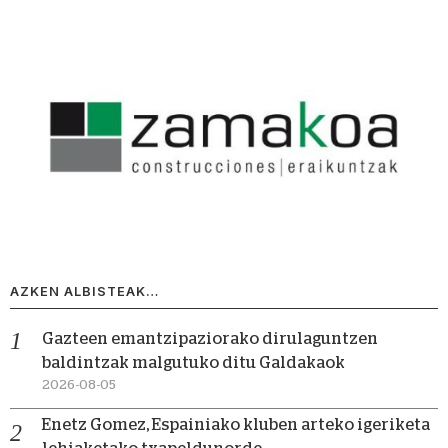
AZKEN ALBISTEAK…
Gazteen emantzipaziorako dirulaguntzen
baldintzak malgutuko ditu Galdakaok
2026-08-05
Enetz Gomez, Espainiako kluben arteko igeriketa