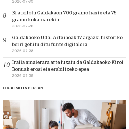
2026-07-30
Bi atxilotu Galdakaon 700 gramo haxix eta 75
gramo kokainarekin
2026-07-28
Galdakaoko Udal Artxiboak 17 argazki historiko
berri gehitu ditu funts digitalera
2026-07-28
Iraila amaierara arte luzatu da Galdakaoko Kirol
Bonuak erosi eta erabiltzeko epea
2026-07-28
EDUKI MOTA BEREAN...