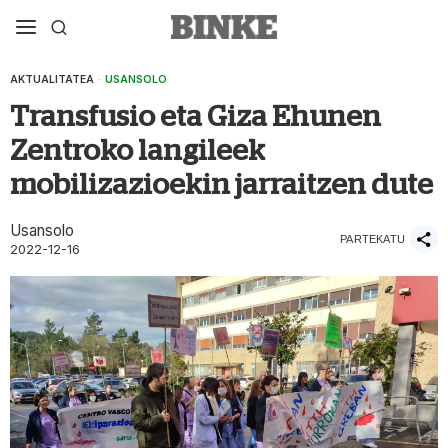
AKTUALITATEA
·
USANSOLO
Transfusio eta Giza Ehunen
Zentroko langileek
mobilizazioekin jarraitzen dute
Usansolo
PARTEKATU
2022-12-16