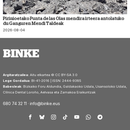
Pirinioetako Punta de las Olas mendira irteera antolatuko
du Ganguren Mendi Taldeak
2026-08-04
Argitaratzailea:
Aitu elkartea © CC BY-SA 3.0
Lege Gordailua:
BI-41-2016 | ISSN: 2444-9385
Babesleak:
Bizkaiko Foru Aldundia, Galdakaoko Udala, Usansoloko Udala,
Clínica Dental Loroño, Aelvasa eta Zamakoa Eraikuntzak
680 74 32 11 ·
info@binke.eus