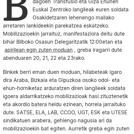
B
dagoen Transfusio eta Giza Ehunen
Euskal Zentroko langileak euren soldata
Osakidetzaren lehenengo mailako
arretaren lankideekin parekatzea eskatzeko.
Mobilizazioekin jarraituz, manifestaziora deitu dute
bihar Bilboko Osasun Delegaritzatik 12:00etan eta
apirilean egin zuten moduan
, greba iragarri dute
abenduaren 20, 21, 22 eta 23rako.
Binkek berri eman duen moduan, hilabeteak igaro
dira Araba, Bizkaia eta Gipuzkoa osoko odol- eta
ehun-horniketaz arduratzen diren langileek soldata
igoera aldarrikatzeko mobilizazioak hasi zituztenetik
eta akordio batera heldu ezinean, horrela jarraituko
dute. SATSE, ELA, LAB, CCOO, UGT, ESK eta UTESE
sindikatuen arabera, gehiengo nagusia ari da
mobilizazioekin bat egiten. Aurretik greba egin zuten