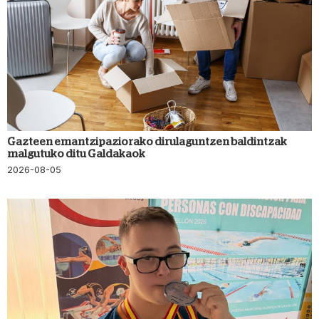
Gazteen emantzipaziorako dirulaguntzen baldintzak
malgutuko ditu Galdakaok
2026-08-05