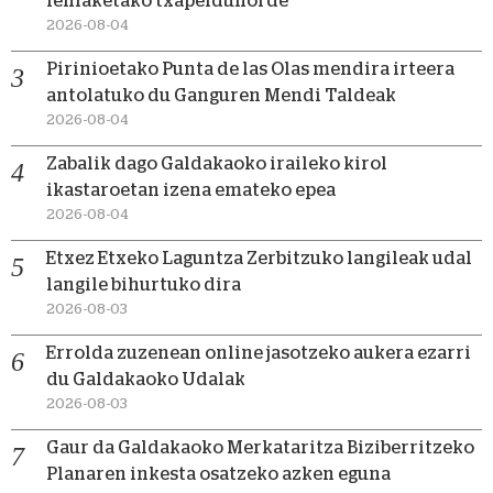
lehiaketako txapeldunorde
2026-08-04
Pirinioetako Punta de las Olas mendira irteera
antolatuko du Ganguren Mendi Taldeak
2026-08-04
Zabalik dago Galdakaoko iraileko kirol
ikastaroetan izena emateko epea
2026-08-04
Etxez Etxeko Laguntza Zerbitzuko langileak udal
langile bihurtuko dira
2026-08-03
Errolda zuzenean online jasotzeko aukera ezarri
du Galdakaoko Udalak
2026-08-03
Gaur da Galdakaoko Merkataritza Biziberritzeko
Planaren inkesta osatzeko azken eguna