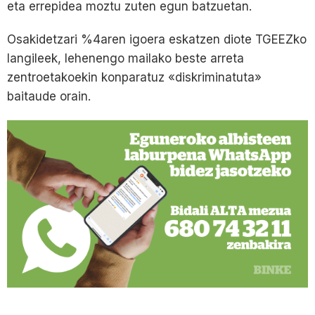
eta errepidea moztu zuten egun batzuetan.
Osakidetzari %4aren igoera eskatzen diote TGEEZko
langileek, lehenengo mailako beste arreta
zentroetakoekin konparatuz «diskriminatuta»
baitaude orain.