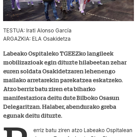
TESTUA: Irati Alonso García
ARGAZKIA: ELA Osakidetza
Labeako Ospitaleko TGEEZko langileek
mobilizazioak egin dituzte hilabeetan zehar
euren soldata Osakidetzaren lehenengo
mailako arretarekin parekatzea eskatzeko.
Atzo berriz batu ziren eta biharko
manifestaziora deitu dute Bilboko Osasun
Delegaritzan. Halaber, abendurako greba
egunak deitu dituzte.
erriz batu ziren atzo Labeako Ospitalean