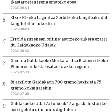
ikastaroetan izena emateko epea
2026-08-04
Etxez Etxeko Laguntza Zerbitzuko langileak udal
langile bihurtuko dira
2026-08-03
Errolda zuzenean online jasotzeko aukera ezarri
du Galdakaoko Udalak
2026-08-03
Gaur da Galdakaoko Merkataritza Biziberritzeko
Planaren inkesta osatzeko azken eguna
2026-07-30
Bi atxilotu Galdakaon 700 gramo haxix eta 75
gramo kokainarekin
2026-07-28
Galdakaoko Udal Artxiboak 17 argazki historiko
berri gehitu ditu funts digitalera