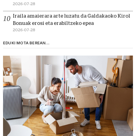
2026-07-28
Iraila amaierara arte luzatu da Galdakaoko Kirol
Bonuak erosi eta erabiltzeko epea
2026-07-28
EDUKI MOTA BEREAN...