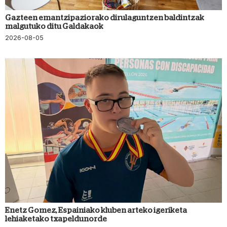
Gazteen emantzipaziorako dirulaguntzen baldintzak
malgutuko ditu Galdakaok
2026-08-05
Enetz Gomez, Espainiako kluben arteko igeriketa
lehiaketako txapeldunorde