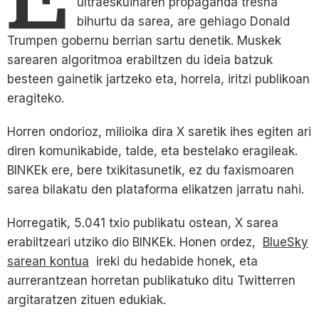
ultraeskuinaren propaganda tresna
bihurtu da sarea, are gehiago Donald
Trumpen gobernu berrian sartu denetik. Muskek
sarearen algoritmoa erabiltzen du ideia batzuk
besteen gainetik jartzeko eta, horrela, iritzi publikoan
eragiteko.
Horren ondorioz, milioika dira X saretik ihes egiten ari
diren komunikabide, talde, eta bestelako eragileak.
BINKEk ere, bere txikitasunetik, ez du faxismoaren
sarea bilakatu den plataforma elikatzen jarratu nahi.
Horregatik, 5.041 txio publikatu ostean, X sarea
erabiltzeari utziko dio BINKEk. Honen ordez,
BlueSky
sarean kontua
ireki du hedabide honek, eta
aurrerantzean horretan publikatuko ditu Twitterren
argitaratzen zituen edukiak.