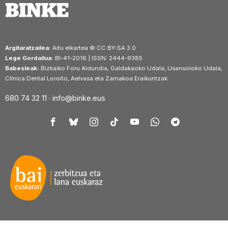
Argitaratzailea:
Aitu elkartea © CC BY-SA 3.0
Lege Gordailua:
BI-41-2016 | ISSN: 2444-9385
Babesleak:
Bizkaiko Foru Aldundia, Galdakaoko Udala, Usansoloko Udala,
Clínica Dental Loroño, Aelvasa eta Zamakoa Eraikuntzak
680 74 32 11 ·
info@binke.eus