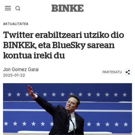
AKTUALITATEA
Twitter erabiltzeari utziko dio
BINKEk, eta BlueSky sarean
kontua ireki du
Jon Gomez Garai
PARTEKATU
2025-01-22