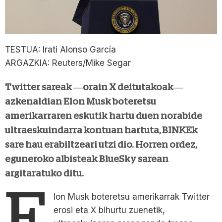
TESTUA: Irati Alonso García
ARGAZKIA: Reuters/Mike Segar
Twitter sareak —orain X deitutakoak—
azkenaldian Elon Musk boteretsu
amerikarraren eskutik hartu duen norabide
ultraeskuindarra kontuan hartuta, BINKEk
sare hau erabiltzeari utzi dio. Horren ordez,
eguneroko albisteak BlueSky sarean
argitaratuko ditu.
E
lon Musk boteretsu amerikarrak Twitter
erosi eta X bihurtu zuenetik,