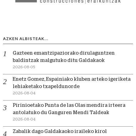
AZKEN ALBISTEAK…
Gazteen emantzipaziorako dirulaguntzen
baldintzak malgutuko ditu Galdakaok
2026-08-05
Enetz Gomez, Espainiako kluben arteko igeriketa
lehiaketako txapeldunorde
2026-08-04
Pirinioetako Punta de las Olas mendira irteera
antolatuko du Ganguren Mendi Taldeak
2026-08-04
Zabalik dago Galdakaoko iraileko kirol