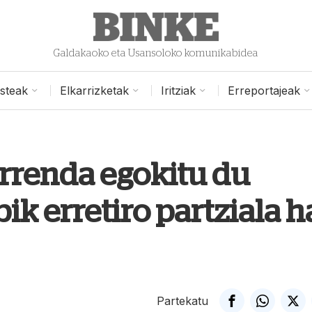
Galdakaoko eta Usansoloko komunikabidea
isteak
Elkarrizketak
Iritziak
Erreportajeak
rrenda egokitu du
ik erretiro partziala h
Partekatu