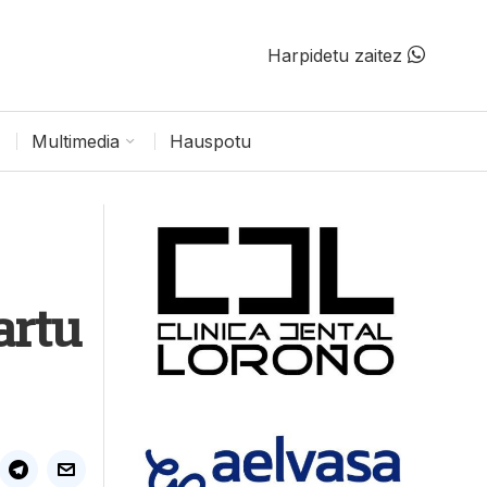
Harpidetu zaitez
Multimedia
Hauspotu
artu