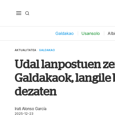
Galdakao
Usansolo
Alb
AKTUALITATEA
·
GALDAKAO
Udal lanpostuen ze
Galdakaok, langile b
dezaten
Irati Alonso García
2025-12-23