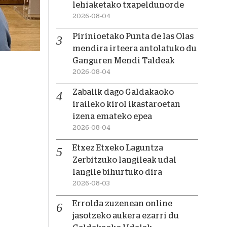
lehiaketako txapeldunorde
2026-08-04
Pirinioetako Punta de las Olas
mendira irteera antolatuko du
Ganguren Mendi Taldeak
2026-08-04
Zabalik dago Galdakaoko
iraileko kirol ikastaroetan
izena emateko epea
2026-08-04
Etxez Etxeko Laguntza
Zerbitzuko langileak udal
langile bihurtuko dira
2026-08-03
Errolda zuzenean online
jasotzeko aukera ezarri du