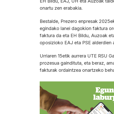
EH Bildu, EAJ, UH eta Auzoak tald
onartu zen erabakia.
Bestalde, Prezero enpresak 2025ek
egindako lanei dagokion faktura or
faktura da eta EH Bildu, Auzoak e
oposizioko EAJ eta PSE alderdien 
Urriaren 15etik aurrera UTE RSU Gal
prozesua gaindituta, eta beraz, am
fakturak ordaintzea onartzeko beha