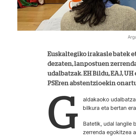
Arg
Euskaltegiko irakasle batek e
dezaten, lanpostuen zerrend
udalbatzak. EH Bildu, EAJ, UH
PSEren abstentzioekin onartu
G
aldakaoko udalbatza
bilkura eta bertan era
Batetik, udal langile 
zerrenda egokitzea a