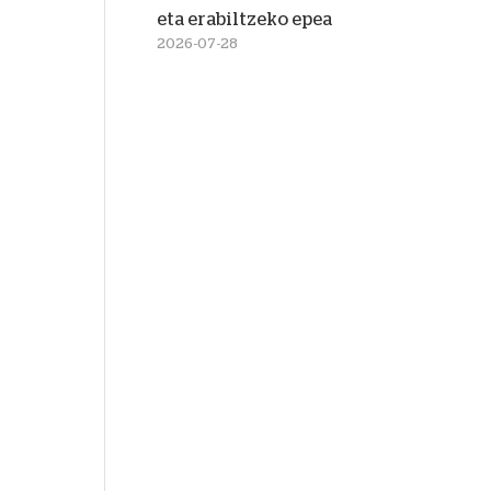
eta erabiltzeko epea
2026-07-28