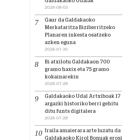
Galdakaoko Udalak
2026-08-03
Gaur da Galdakaoko
Merkataritza Biziberritzeko
Planaren inkesta osatzeko
azken eguna
2026-07-30
Bi atxilotu Galdakaon 700
gramo haxix eta 75 gramo
kokainarekin
2026-07-28
Galdakaoko Udal Artxiboak 17
argazki historiko berri gehitu
ditu funts digitalera
2026-07-28
Iraila amaierara arte luzatu da
Galdakaoko Kirol Bonuak erosi