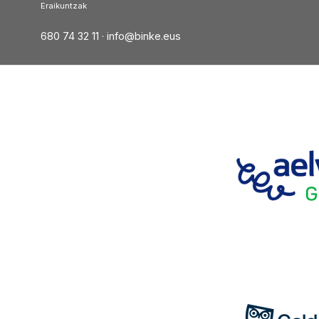
Eraikuntzak
680 74 32 11 ·
info@binke.eus