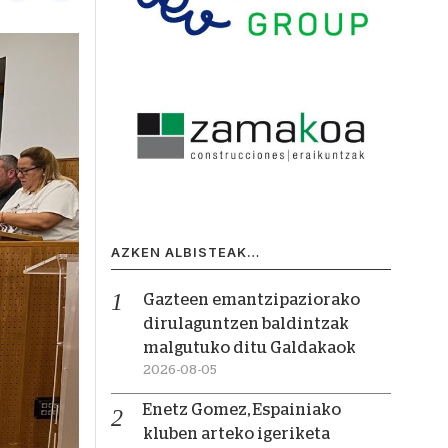
AZKEN ALBISTEAK…
Gazteen emantzipaziorako
dirulaguntzen baldintzak
malgutuko ditu Galdakaok
2026-08-05
Enetz Gomez, Espainiako
kluben arteko igeriketa