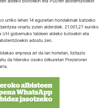
een aldeko blotoekin eta PSEren abstentzioekin
o urriko lehen 14 egunetan hondakinak batzeko
daintzea onartu zuten alderdiek. 21.001,27 euroko
ta UH gobernuko taldeen aldeko botoekin eta
abstentzioekin adostu zen.
dakao enpresa ari da lan horietan, lizitazio
aitu da hileroko osoko bilkuretan Prezeroren
rra.