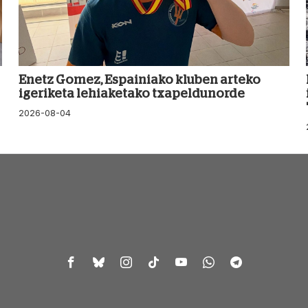
Enetz Gomez, Espainiako kluben arteko
igeriketa lehiaketako txapeldunorde
2026-08-04