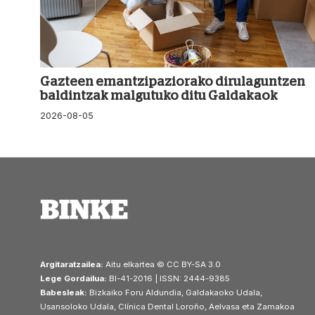
Gazteen emantzipaziorako dirulaguntzen
baldintzak malgutuko ditu Galdakaok
2026-08-05
Argitaratzailea:
Aitu elkartea © CC BY-SA 3.0
Lege Gordailua:
BI-41-2016 | ISSN: 2444-9385
Babesleak:
Bizkaiko Foru Aldundia, Galdakaoko Udala,
Usansoloko Udala, Clínica Dental Loroño, Aelvasa eta Zamakoa