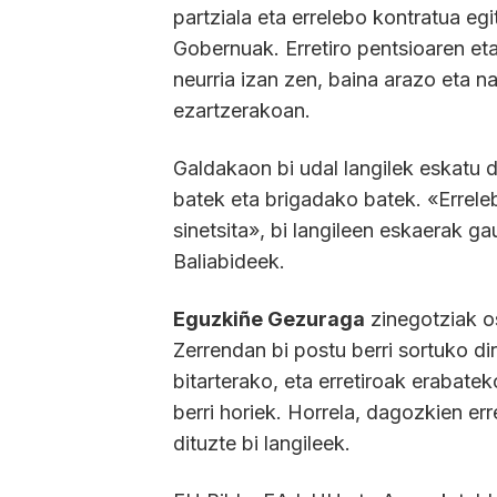
partziala eta errelebo kontratua eg
Gobernuak. Erretiro pentsioaren et
neurria izan zen, baina arazo eta n
ezartzerakoan.
Galdakaon bi udal langilek eskatu d
batek eta brigadako batek. «Errele
sinetsita», bi langileen eskaerak 
Baliabideek.
Eguzkiñe Gezuraga
zinegotziak o
Zerrendan bi postu berri sortuko dira
bitarterako, eta erretiroak erabate
berri horiek. Horrela, dagozkien err
dituzte bi langileek.