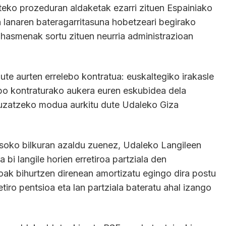
iteko prozeduran aldaketak ezarri zituen Espainiako
a lanaren bateragarritasuna hobetzeari begirako
ahasmenak sortu zituen neurria administrazioan
ute aurten errelebo kontratua: euskaltegiko irakasle
bo kontraturako aukera euren eskubidea dela
gauzatzeko modua aurkitu dute Udaleko Giza
soko bilkuran azaldu zuenez, Udaleko Langileen
 bi langile horien erretiroa partziala den
koak bihurtzen direnean amortizatu egingo dira postu
etiro pentsioa eta lan partziala bateratu ahal izango