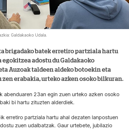
azkia: Galdakaoko Udala.
ta brigadako batek erretiro partziala hartu
a egokitzea adostu du Galdakaoko
 eta Auzoak taldeen aldeko botoekin eta
 zen erabakia, urteko azken osoko bilkuran.
k abenduaren 23an egin zuen urteko azken osoko
baki bi hartu zituzten alderdiek.
bik erretiro partziala hartu ahal dezaten lanpostuen
dostu zuen udalbatzak. Gaur urtebete, jubilazio