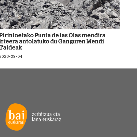
Pirinioetako Punta de las Olas mendira
irteera antolatuko du Ganguren Mendi
Taldeak
2026-08-04