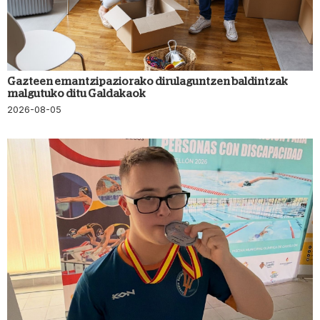
Gazteen emantzipaziorako dirulaguntzen baldintzak
malgutuko ditu Galdakaok
2026-08-05