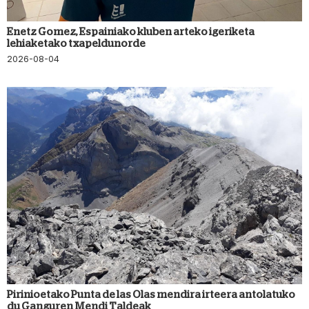
Enetz Gomez, Espainiako kluben arteko igeriketa
lehiaketako txapeldunorde
2026-08-04
Pirinioetako Punta de las Olas mendira irteera antolatuko
du Ganguren Mendi Taldeak