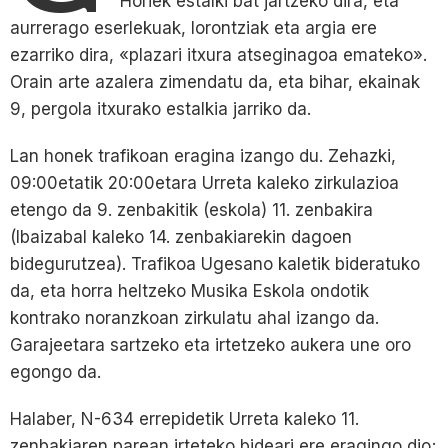
Horiek estalki bat jartzeko dira, eta
aurrerago eserlekuak, lorontziak eta argia ere
ezarriko dira, «plazari itxura atseginagoa emateko».
Orain arte azalera zimendatu da, eta bihar, ekainak
9, pergola itxurako estalkia jarriko da.
Lan honek trafikoan eragina izango du. Zehazki,
09:00etatik 20:00etara Urreta kaleko zirkulazioa
etengo da 9. zenbakitik (eskola) 11. zenbakira
(Ibaizabal kaleko 14. zenbakiarekin dagoen
bidegurutzea). Trafikoa Ugesano kaletik bideratuko
da, eta horra heltzeko Musika Eskola ondotik
kontrako noranzkoan zirkulatu ahal izango da.
Garajeetara sartzeko eta irtetzeko aukera une oro
egongo da.
Halaber, N-634 errepidetik Urreta kaleko 11.
zenbakiaren parean irteteko bideari ere eragingo dio;