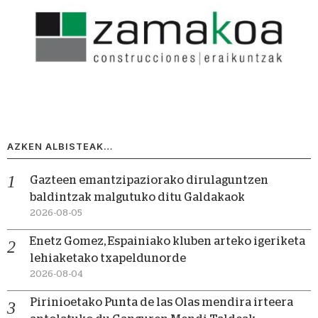
AZKEN ALBISTEAK…
Gazteen emantzipaziorako dirulaguntzen
baldintzak malgutuko ditu Galdakaok
2026-08-05
Enetz Gomez, Espainiako kluben arteko igeriketa
lehiaketako txapeldunorde
2026-08-04
Pirinioetako Punta de las Olas mendira irteera