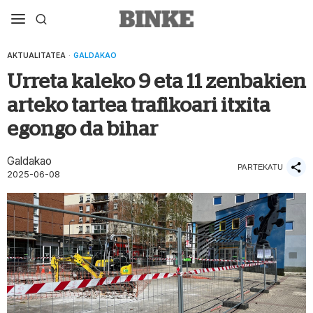
AKTUALITATEA
·
GALDAKAO
Urreta kaleko 9 eta 11 zenbakien
arteko tartea trafikoari itxita
egongo da bihar
Galdakao
PARTEKATU
2025-06-08