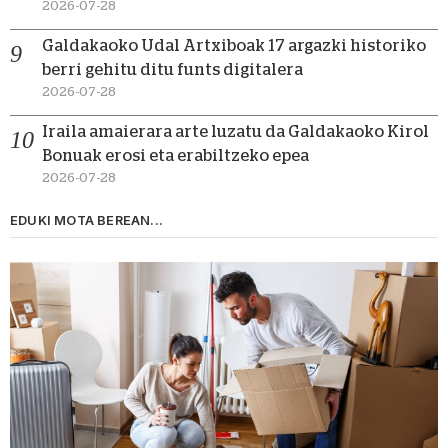
2026-07-28
Galdakaoko Udal Artxiboak 17 argazki historiko
berri gehitu ditu funts digitalera
2026-07-28
Iraila amaierara arte luzatu da Galdakaoko Kirol
Bonuak erosi eta erabiltzeko epea
2026-07-28
EDUKI MOTA BEREAN...