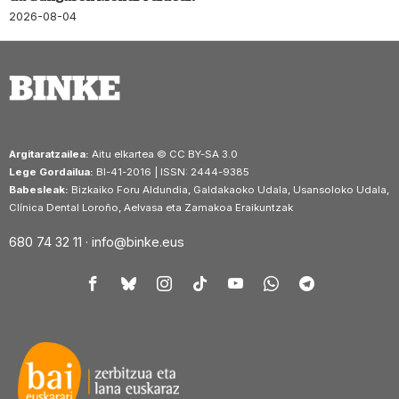
2026-08-04
Argitaratzailea:
Aitu elkartea © CC BY-SA 3.0
Lege Gordailua:
BI-41-2016 | ISSN: 2444-9385
Babesleak:
Bizkaiko Foru Aldundia, Galdakaoko Udala, Usansoloko Udala,
Clínica Dental Loroño, Aelvasa eta Zamakoa Eraikuntzak
680 74 32 11 ·
info@binke.eus