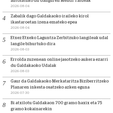
antolatuko du Ganguren Mendi Taldeak
2026-08-04
Zabalik dago Galdakaoko iraileko kirol
ikastaroetan izena emateko epea
2026-08-04
Etxez Etxeko Laguntza Zerbitzuko langileak udal
langile bihurtuko dira
2026-08-03
Errolda zuzenean online jasotzeko aukera ezarri
du Galdakaoko Udalak
2026-08-03
Gaur da Galdakaoko Merkataritza Biziberritzeko
Planaren inkesta osatzeko azken eguna
2026-07-30
Bi atxilotu Galdakaon 700 gramo haxix eta 75
gramo kokainarekin