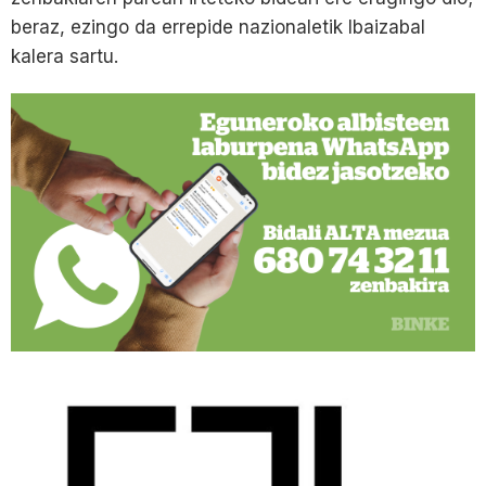
beraz, ezingo da errepide nazionaletik Ibaizabal
kalera sartu.