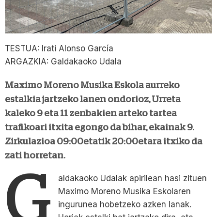
TESTUA: Irati Alonso García
ARGAZKIA: Galdakaoko Udala
Maximo Moreno Musika Eskola aurreko
estalkia jartzeko lanen ondorioz, Urreta
kaleko 9 eta 11 zenbakien arteko tartea
trafikoari itxita egongo da bihar, ekainak 9.
Zirkulazioa 09:00etatik 20:00etara itxiko da
zati horretan.
G
aldakaoko Udalak apirilean hasi zituen
Maximo Moreno Musika Eskolaren
ingurunea hobetzeko azken lanak.