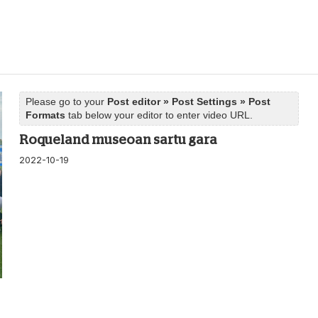
Please go to your
Post editor » Post Settings » Post
Formats
tab below your editor to enter video URL.
Roqueland museoan sartu gara
2022-10-19