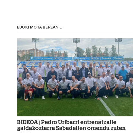
EDUKI MOTA BEREAN...
BIDEOA | Pedro Uribarri entrenatzaile
galdakoztarra Sabadellen omendu zuten