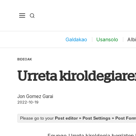
Galdakao
Usansolo
Alb
BIDEOAK
Urreta kiroldegiar
Jon Gomez Garai
2022-10-19
Please go to your
Post editor » Post Settings » Post For
Egungo Urreta kiroldegia berrizten