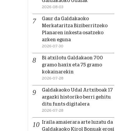
Galdakaoko Udalak
2026-08-03
Gaur da Galdakaoko
Merkataritza Biziberritzeko
Planaren inkesta osatzeko
azken eguna
2026-07-30
Bi atxilotu Galdakaon 700
gramo haxix eta 75 gramo
kokainarekin
2026-07-28
Galdakaoko Udal Artxiboak 17
argazki historiko berri gehitu
ditu funts digitalera
2026-07-28
Iraila amaierara arte luzatu da
Galdakaoko Kirol Bonuak erosi