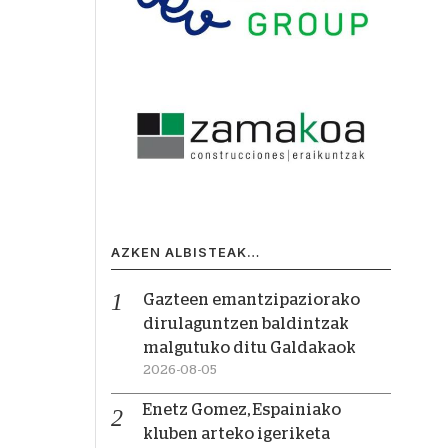
AZKEN ALBISTEAK…
Gazteen emantzipaziorako
dirulaguntzen baldintzak
malgutuko ditu Galdakaok
2026-08-05
Enetz Gomez, Espainiako
kluben arteko igeriketa