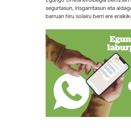
segurtasun, irisgarritasun eta aldag
barruan hiru solairu berri ere eraikik