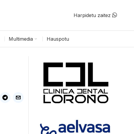
Harpidetu zaitez
Multimedia
Hauspotu