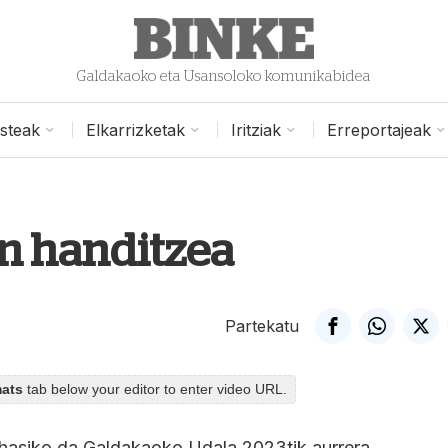
Galdakaoko eta Usansoloko komunikabidea
isteak
Elkarrizketak
Iritziak
Erreportajeak
en handitzea
Partekatu
mats
tab below your editor to enter video URL.
 hasiko da Galdakaoko Udala 2023tik aurrera,