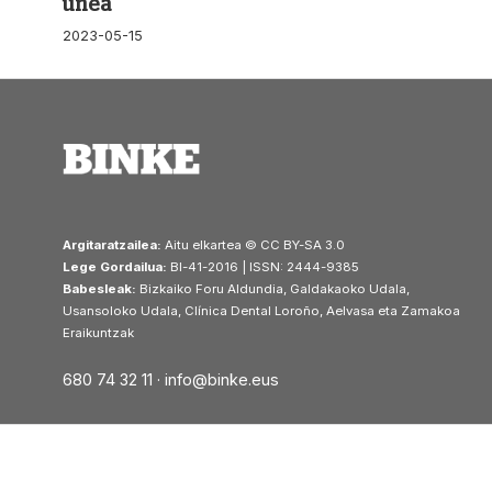
unea
2023-05-15
Argitaratzailea:
Aitu elkartea © CC BY-SA 3.0
Lege Gordailua:
BI-41-2016 | ISSN: 2444-9385
Babesleak:
Bizkaiko Foru Aldundia, Galdakaoko Udala,
Usansoloko Udala, Clínica Dental Loroño, Aelvasa eta Zamakoa
Eraikuntzak
680 74 32 11 ·
info@binke.eus