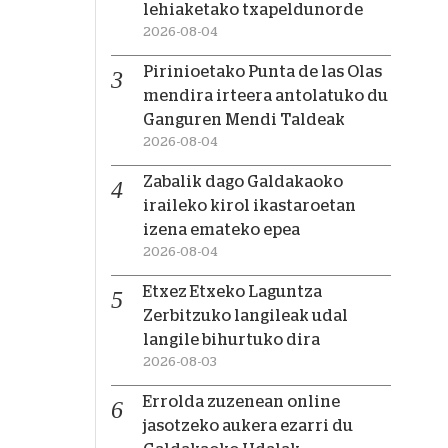
lehiaketako txapeldunorde
2026-08-04
Pirinioetako Punta de las Olas
mendira irteera antolatuko du
Ganguren Mendi Taldeak
2026-08-04
Zabalik dago Galdakaoko
iraileko kirol ikastaroetan
izena emateko epea
2026-08-04
Etxez Etxeko Laguntza
Zerbitzuko langileak udal
langile bihurtuko dira
2026-08-03
Errolda zuzenean online
jasotzeko aukera ezarri du