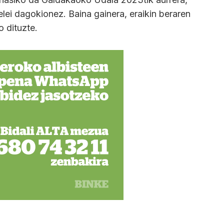
elei dagokionez. Baina gainera, eraikin beraren
o dituzte.