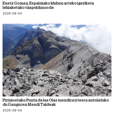
Enetz Gomez, Espainiako kluben arteko igeriketa
lehiaketako txapeldunorde
2026-08-04
Pirinioetako Punta de las Olas mendira irteera antolatuko
du Ganguren Mendi Taldeak
2026-08-04