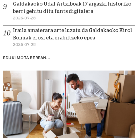
Galdakaoko Udal Artxiboak 17 argazki historiko
berri gehitu ditu funts digitalera
2026-07-28
Iraila amaierara arte luzatu da Galdakaoko Kirol
Bonuak erosi eta erabiltzeko epea
2026-07-28
EDUKI MOTA BEREAN...