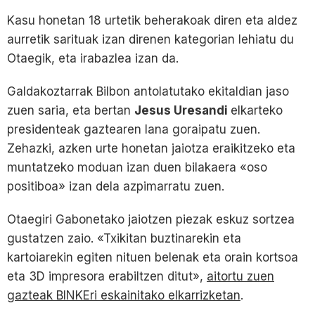
Kasu honetan 18 urtetik beherakoak diren eta aldez
aurretik sarituak izan direnen kategorian lehiatu du
Otaegik, eta irabazlea izan da.
Galdakoztarrak Bilbon antolatutako ekitaldian jaso
zuen saria, eta bertan
Jesus Uresandi
elkarteko
presidenteak gaztearen lana goraipatu zuen.
Zehazki, azken urte honetan jaiotza eraikitzeko eta
muntatzeko moduan izan duen bilakaera «oso
positiboa» izan dela azpimarratu zuen.
Otaegiri Gabonetako jaiotzen piezak eskuz sortzea
gustatzen zaio. «Txikitan buztinarekin eta
kartoiarekin egiten nituen belenak eta orain kortsoa
eta 3D impresora erabiltzen ditut»,
aitortu zuen
gazteak BINKEri eskainitako elkarrizketan
.