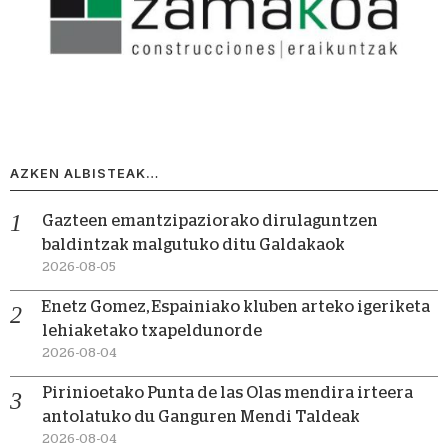
AZKEN ALBISTEAK…
Gazteen emantzipaziorako dirulaguntzen
baldintzak malgutuko ditu Galdakaok
2026-08-05
Enetz Gomez, Espainiako kluben arteko igeriketa
lehiaketako txapeldunorde
2026-08-04
Pirinioetako Punta de las Olas mendira irteera
antolatuko du Ganguren Mendi Taldeak
2026-08-04