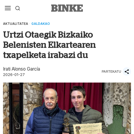
AKTUALITATEA
·
GALDAKAO
Urtzi Otaegik Bizkaiko
Belenisten Elkartearen
txapelketa irabazi du
Irati Alonso García
PARTEKATU
2026-01-27