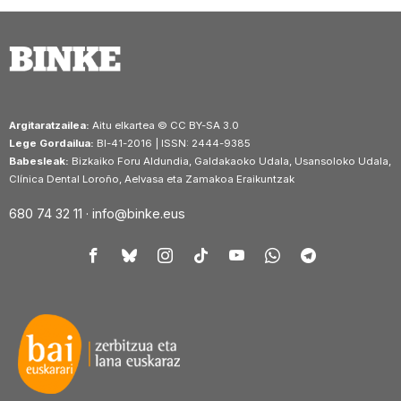
Argitaratzailea:
Aitu elkartea © CC BY-SA 3.0
Lege Gordailua:
BI-41-2016 | ISSN: 2444-9385
Babesleak:
Bizkaiko Foru Aldundia, Galdakaoko Udala, Usansoloko Udala,
Clínica Dental Loroño, Aelvasa eta Zamakoa Eraikuntzak
680 74 32 11 ·
info@binke.eus