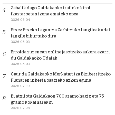
Zabalik dago Galdakaoko iraileko kirol
ikastaroetan izena emateko epea
2026-08-04
Etxez Etxeko Laguntza Zerbitzuko langileak udal
langile bihurtuko dira
2026-08-03
Errolda zuzenean online jasotzeko aukera ezarri
du Galdakaoko Udalak
2026-08-03
Gaur da Galdakaoko Merkataritza Biziberritzeko
Planaren inkesta osatzeko azken eguna
2026-07-30
Bi atxilotu Galdakaon 700 gramo haxix eta 75
gramo kokainarekin
2026-07-28