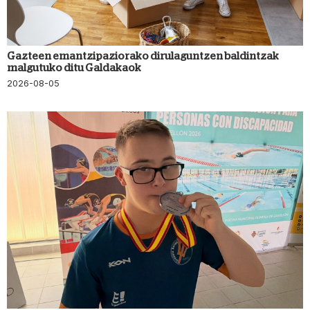
Gazteen emantzipaziorako dirulaguntzen baldintzak
malgutuko ditu Galdakaok
2026-08-05