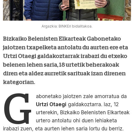
Argazkia: BINKEri bidalitakoa.
Bizkaiko Belenisten Elkarteak Gabonetako
jaiotzen txapelketa antolatu du aurten ere eta
Urtzi Otaegi galdakoztarrak irabazi du etxeko
belenen lehen saria, 18 urtetik beherakoak
diren eta aldez aurretik sarituak izan direnen
kategorian.
G
abonetako jaiotzen zale amorratua da
Urtzi Otaegi
galdakoztarra. Iaz, 12
urterekin, Bizkaiko Belenisten Elkarteak
urtero antolatu ohi duen lehiaketa
irabazi zuen, eta aurten lehen saria lortu du berriz.