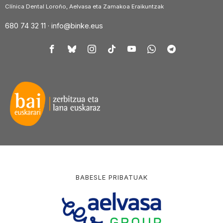
Clínica Dental Loroño, Aelvasa eta Zamakoa Eraikuntzak
680 74 32 11 ·
info@binke.eus
BABESLE PRIBATUAK