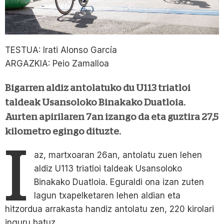
TESTUA: Irati Alonso García
ARGAZKIA: Peio Zamalloa
Bigarren aldiz antolatuko du U113 triatloi
taldeak Usansoloko Binakako Duatloia.
Aurten apirilaren 7an izango da eta guztira 27,5
kilometro egingo dituzte.
I
az, martxoaran 26an, antolatu zuen lehen
aldiz U113 triatloi taldeak Usansoloko
Binakako Duatloia. Eguraldi ona izan zuten
lagun txapelketaren lehen aldian eta
hitzordua arrakasta handiz antolatu zen, 220 kirolari
inguru batuz.