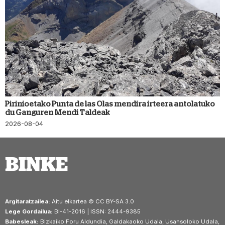
Pirinioetako Punta de las Olas mendira irteera antolatuko
du Ganguren Mendi Taldeak
2026-08-04
Argitaratzailea:
Aitu elkartea © CC BY-SA 3.0
Lege Gordailua:
BI-41-2016 | ISSN: 2444-9385
Babesleak:
Bizkaiko Foru Aldundia, Galdakaoko Udala, Usansoloko Udala,