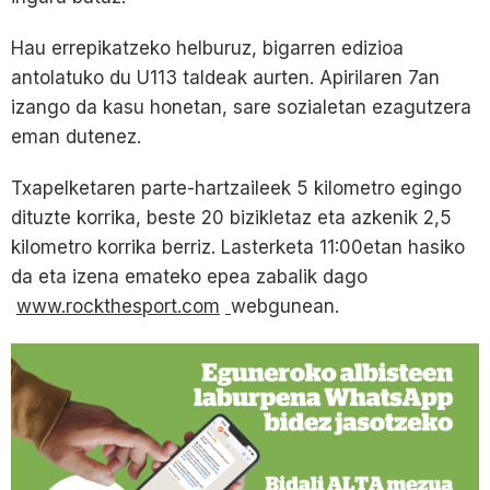
Hau errepikatzeko helburuz, bigarren edizioa
antolatuko du U113 taldeak aurten. Apirilaren 7an
izango da kasu honetan, sare sozialetan ezagutzera
eman dutenez.
Txapelketaren parte-hartzaileek 5 kilometro egingo
dituzte korrika, beste 20 bizikletaz eta azkenik 2,5
kilometro korrika berriz. Lasterketa 11:00etan hasiko
da eta izena emateko epea zabalik dago
www.rockthesport.com
webgunean.