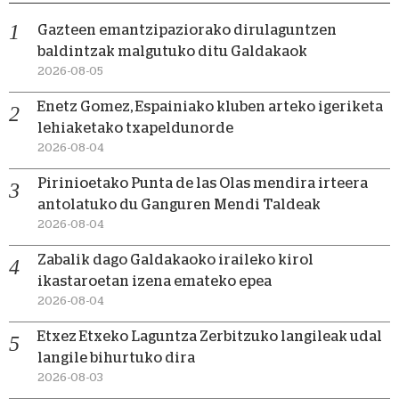
Gazteen emantzipaziorako dirulaguntzen
baldintzak malgutuko ditu Galdakaok
2026-08-05
Enetz Gomez, Espainiako kluben arteko igeriketa
lehiaketako txapeldunorde
2026-08-04
Pirinioetako Punta de las Olas mendira irteera
antolatuko du Ganguren Mendi Taldeak
2026-08-04
Zabalik dago Galdakaoko iraileko kirol
ikastaroetan izena emateko epea
2026-08-04
Etxez Etxeko Laguntza Zerbitzuko langileak udal
langile bihurtuko dira
2026-08-03