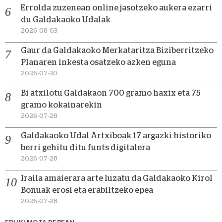
Errolda zuzenean online jasotzeko aukera ezarri
du Galdakaoko Udalak
2026-08-03
Gaur da Galdakaoko Merkataritza Biziberritzeko
Planaren inkesta osatzeko azken eguna
2026-07-30
Bi atxilotu Galdakaon 700 gramo haxix eta 75
gramo kokainarekin
2026-07-28
Galdakaoko Udal Artxiboak 17 argazki historiko
berri gehitu ditu funts digitalera
2026-07-28
Iraila amaierara arte luzatu da Galdakaoko Kirol
Bonuak erosi eta erabiltzeko epea
2026-07-28