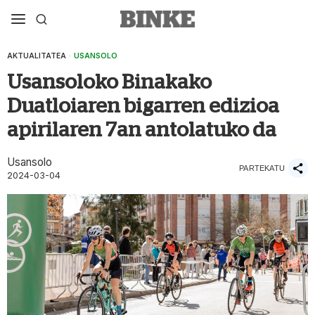
AKTUALITATEA
·
USANSOLO
Usansoloko Binakako
Duatloiaren bigarren edizioa
apirilaren 7an antolatuko da
Usansolo
PARTEKATU
2024-03-04