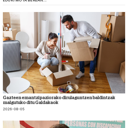
EDUKI MOTA BEREAN...
Gazteen emantzipaziorako dirulaguntzen baldintzak
malgutuko ditu Galdakaok
2026-08-05