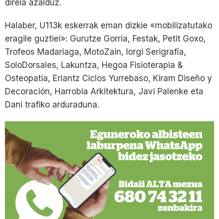
direla azalduz.
Halaber, U113k eskerrak eman dizkie «mobilizatutako
eragile guztiei»: Gurutze Gorria, Festak, Petit Goxo,
Trofeos Madariaga, MotoZain, Iorgi Serigrafía,
SoloDorsales, Lakuntza, Hegoa Fisioterapia &
Osteopatia, Erlantz Ciclos Yurrebaso, Kiram Diseño y
Decoración, Harrobia Arkitektura, Javi Palenke eta
Dani trafiko arduraduna.