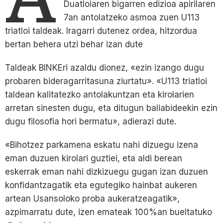
Duatloiaren bigarren edizioa apirilaren
7an antolatzeko asmoa zuen U113
triatloi taldeak. Iragarri dutenez ordea, hitzordua
bertan behera utzi behar izan dute
Taldeak BINKEri azaldu dionez, «ezin izango dugu
probaren bideragarritasuna ziurtatu». «U113 triatloi
taldean kalitatezko antolakuntzan eta kirolarien
arretan sinesten dugu, eta ditugun baliabideekin ezin
dugu filosofia hori bermatu», adierazi dute.
«Bihotzez parkamena eskatu nahi dizuegu izena
eman duzuen kirolari guztiei, eta aldi berean
eskerrak eman nahi dizkizuegu gugan izan duzuen
konfidantzagatik eta egutegiko hainbat aukeren
artean Usansoloko proba aukeratzeagatik»,
azpimarratu dute, izen emateak 100%an bueltatuko