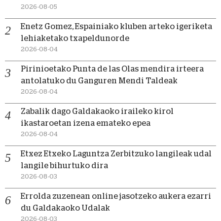
2026-08-05
Enetz Gomez, Espainiako kluben arteko igeriketa
lehiaketako txapeldunorde
2026-08-04
Pirinioetako Punta de las Olas mendira irteera
antolatuko du Ganguren Mendi Taldeak
2026-08-04
Zabalik dago Galdakaoko iraileko kirol
ikastaroetan izena emateko epea
2026-08-04
Etxez Etxeko Laguntza Zerbitzuko langileak udal
langile bihurtuko dira
2026-08-03
Errolda zuzenean online jasotzeko aukera ezarri
du Galdakaoko Udalak
2026-08-03