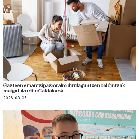
Gazteen emantzipaziorako dirulaguntzen baldintzak
malgutuko ditu Galdakaok
2026-08-05