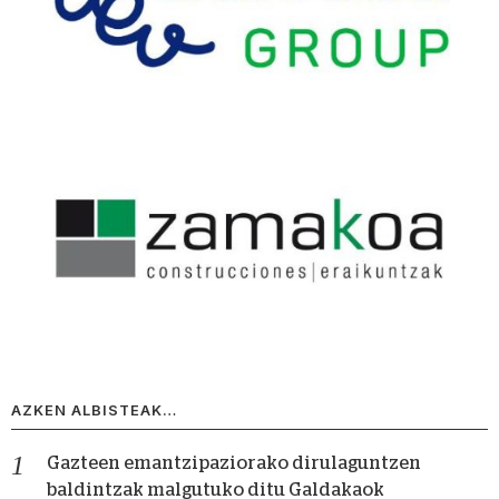
AZKEN ALBISTEAK…
Gazteen emantzipaziorako dirulaguntzen
baldintzak malgutuko ditu Galdakaok