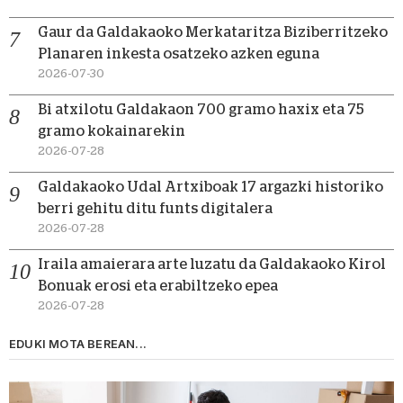
Gaur da Galdakaoko Merkataritza Biziberritzeko
Planaren inkesta osatzeko azken eguna
2026-07-30
Bi atxilotu Galdakaon 700 gramo haxix eta 75
gramo kokainarekin
2026-07-28
Galdakaoko Udal Artxiboak 17 argazki historiko
berri gehitu ditu funts digitalera
2026-07-28
Iraila amaierara arte luzatu da Galdakaoko Kirol
Bonuak erosi eta erabiltzeko epea
2026-07-28
EDUKI MOTA BEREAN...