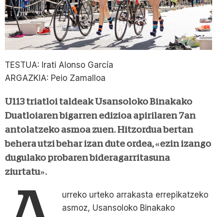
TESTUA: Irati Alonso García
ARGAZKIA: Peio Zamalloa
U113 triatloi taldeak Usansoloko Binakako
Duatloiaren bigarren edizioa apirilaren 7an
antolatzeko asmoa zuen. Hitzordua bertan
behera utzi behar izan dute ordea, «ezin izango
dugulako probaren bideragarritasuna
ziurtatu».
A
urreko urteko arrakasta errepikatzeko
asmoz, Usansoloko Binakako