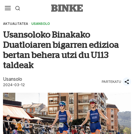
AKTUALITATEA
·
USANSOLO
Usansoloko Binakako
Duatloiaren bigarren edizioa
bertan behera utzi du U113
taldeak
Usansolo
PARTEKATU
2024-03-12