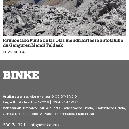
Pirinioetako Punta de las Olas mendira irteera antolatuko
du Ganguren Mendi Taldeak
2026-08-04
Argitaratzailea:
Aitu elkartea © CC BY-SA 3.0
Lege Gordailua:
BI-41-2016 | ISSN: 2444-9385
Babesleak:
Bizkaiko Foru Aldundia, Galdakaoko Udala, Usansoloko Udala,
Clínica Dental Loroño, Aelvasa eta Zamakoa Eraikuntzak
680 74 32 11 ·
info@binke.eus