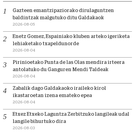
Gazteen emantzipaziorako dirulaguntzen
baldintzak malgutuko ditu Galdakaok
2026-08-05
Enetz Gomez, Espainiako kluben arteko igeriketa
lehiaketako txapeldunorde
2026-08-04
Pirinioetako Punta de las Olas mendira irteera
antolatuko du Ganguren Mendi Taldeak
2026-08-04
Zabalik dago Galdakaoko iraileko kirol
ikastaroetan izena emateko epea
2026-08-04
Etxez Etxeko Laguntza Zerbitzuko langileak udal
langile bihurtuko dira
2026-08-03