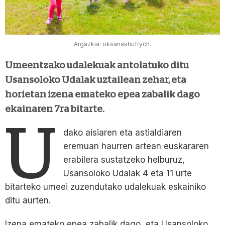
Argazkia: oksanashufrych.
Umeentzako udalekuak antolatuko ditu
Usansoloko Udalak uztailean zehar, eta
horietan izena emateko epea zabalik dago
ekainaren 7ra bitarte.
U
dako aisiaren eta astialdiaren
eremuan haurren artean euskararen
erabilera sustatzeko helburuz,
Usansoloko Udalak 4 eta 11 urte
bitarteko umeei zuzendutako udalekuak eskainiko
ditu aurten.
Izena emateko epea zabalik dago, eta Usansoloko