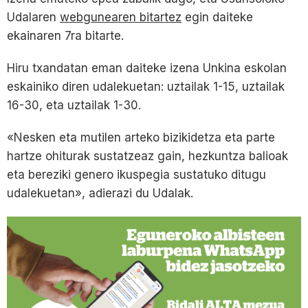
Udalaren
webgunearen bitartez
egin daiteke
ekainaren 7ra bitarte.
Hiru txandatan eman daiteke izena Unkina eskolan
eskainiko diren udalekuetan: uztailak 1-15, uztailak
16-30, eta uztailak 1-30.
«Nesken eta mutilen arteko bizikidetza eta parte
hartze ohiturak sustatzeaz gain, hezkuntza balioak
eta bereziki genero ikuspegia sustatuko ditugu
udalekuetan», adierazi du Udalak.