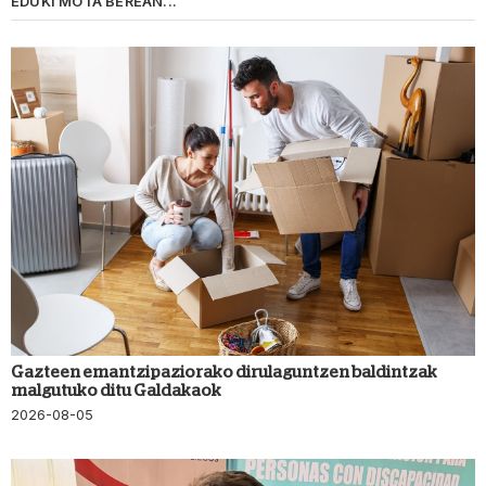
EDUKI MOTA BEREAN...
Gazteen emantzipaziorako dirulaguntzen baldintzak
malgutuko ditu Galdakaok
2026-08-05