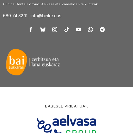
Clínica Dental Loroño, Aelvasa eta Zamakoa Eraikuntzak
680 74 32 11 ·
info@binke.eus
BABESLE PRIBATUAK