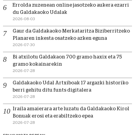
Errolda zuzenean online jasotzeko aukera ezarri
du Galdakaoko Udalak
2026-08-03
Gaur da Galdakaoko Merkataritza Biziberritzeko
Planaren inkesta osatzeko azken eguna
2026-07-30
Bi atxilotu Galdakaon 700 gramo haxix eta 75
gramo kokainarekin
2026-07-28
Galdakaoko Udal Artxiboak 17 argazki historiko
berri gehitu ditu funts digitalera
2026-07-28
Iraila amaierara arte luzatu da Galdakaoko Kirol
Bonuak erosi eta erabiltzeko epea
2026-07-28