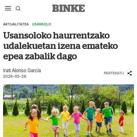
AKTUALITATEA
·
USANSOLO
Usansoloko haurrentzako
udalekuetan izena emateko
epea zabalik dago
Irati Alonso García
PARTEKATU
2026-05-26