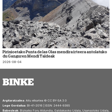
Pirinioetako Punta de las Olas mendira irteera antolatuko
du Ganguren Mendi Taldeak
2026-08-04
Argitaratzailea:
Aitu elkartea © CC BY-SA 3.0
Lege Gordailua:
BI-41-2016 | ISSN: 2444-9385
Babesleak:
Bizkaiko Foru Aldundia, Galdakaoko Udala, Usansoloko Udala,