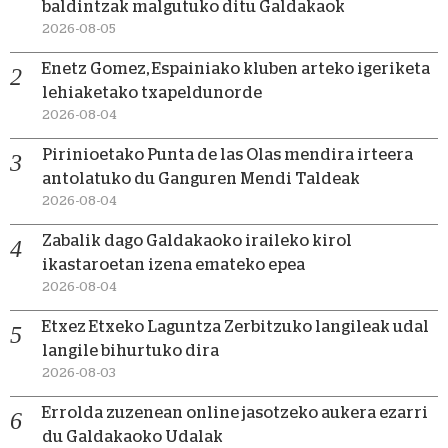
baldintzak malgutuko ditu Galdakaok
2026-08-05
Enetz Gomez, Espainiako kluben arteko igeriketa
lehiaketako txapeldunorde
2026-08-04
Pirinioetako Punta de las Olas mendira irteera
antolatuko du Ganguren Mendi Taldeak
2026-08-04
Zabalik dago Galdakaoko iraileko kirol
ikastaroetan izena emateko epea
2026-08-04
Etxez Etxeko Laguntza Zerbitzuko langileak udal
langile bihurtuko dira
2026-08-03
Errolda zuzenean online jasotzeko aukera ezarri
du Galdakaoko Udalak