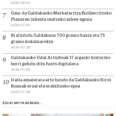
2026-08-03
Gaur da Galdakaoko Merkataritza Biziberritzeko
Planaren inkesta osatzeko azken eguna
2026-07-30
Bi atxilotu Galdakaon 700 gramo haxix eta 75
gramo kokainarekin
2026-07-28
Galdakaoko Udal Artxiboak 17 argazki historiko
berri gehitu ditu funts digitalera
2026-07-28
Iraila amaierara arte luzatu da Galdakaoko Kirol
Bonuak erosi eta erabiltzeko epea
2026-07-28
EDUKI MOTA BEREAN...