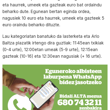
eta haurrek, umeek eta gazteak euro bat ordaindu
beharko dute. Egunean bertan eginda ordea,
nagusiek 10 euro eta haurrek, umeek eta gazteek 5
euro oraindu beharko dituzte.
Lau kategoriatan banatuko da lasterketa eta Arlo
Baltza plazatik irtengo dira guztiak: 11:45ean txikiak
(0-4 urte), 12:00etan umeak (5-9 urte), 12:15ean
gazteak (10-16) eta 12:30ean nagusiak (+ 16 urte).