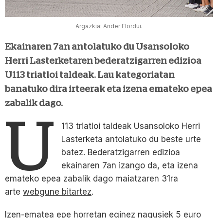
Argazkia: Ander Elordui.
Ekainaren 7an antolatuko du Usansoloko
Herri Lasterketaren bederatzigarren edizioa
U113 triatloi taldeak. Lau kategoriatan
banatuko dira irteerak eta izena emateko epea
zabalik dago.
U
113 triatloi taldeak Usansoloko Herri
Lasterketa antolatuko du beste urte
batez. Bederatzigarren edizioa
ekainaren 7an izango da, eta izena
emateko epea zabalik dago maiatzaren 31ra
arte
webgune bitartez
.
Izen-ematea epe horretan eginez nagusiek 5 euro