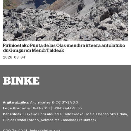
Pirinioetako Punta de las Olas mendira irteera antolatuko
du Ganguren Mendi Taldeak
2026-08-04
Argitaratzailea:
Aitu elkartea © CC BY-SA 3.0
Lege Gordailua:
BI-41-2016 | ISSN: 2444-9385
Babesleak:
Bizkaiko Foru Aldundia, Galdakaoko Udala, Usansoloko Udala,
Clínica Dental Loroño, Aelvasa eta Zamakoa Eraikuntzak