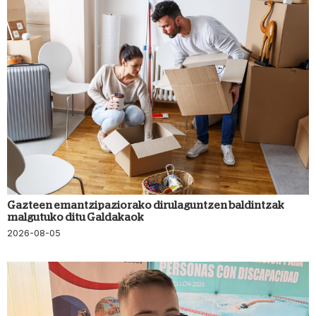
Gazteen emantzipaziorako dirulaguntzen baldintzak
malgutuko ditu Galdakaok
2026-08-05