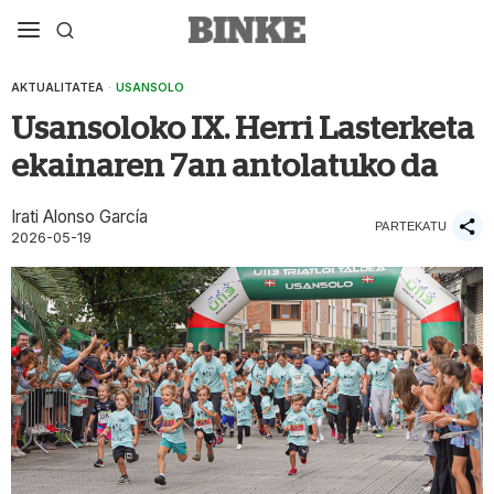
AKTUALITATEA
·
USANSOLO
Usansoloko IX. Herri Lasterketa
ekainaren 7an antolatuko da
Irati Alonso García
PARTEKATU
2026-05-19