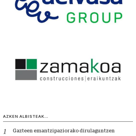
AZKEN ALBISTEAK…
Gazteen emantzipaziorako dirulaguntzen