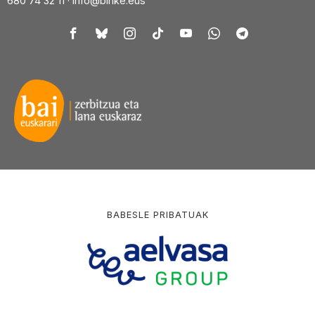
680 74 32 11 ·
info@binke.eus
BABESLE PRIBATUAK