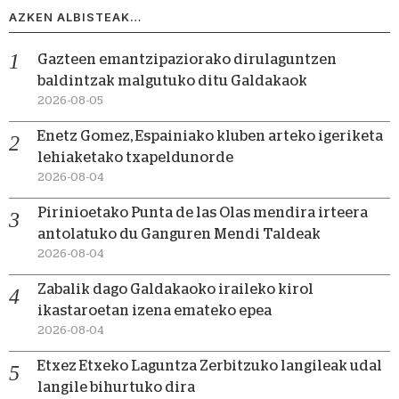
AZKEN ALBISTEAK…
Gazteen emantzipaziorako dirulaguntzen
baldintzak malgutuko ditu Galdakaok
2026-08-05
Enetz Gomez, Espainiako kluben arteko igeriketa
lehiaketako txapeldunorde
2026-08-04
Pirinioetako Punta de las Olas mendira irteera
antolatuko du Ganguren Mendi Taldeak
2026-08-04
Zabalik dago Galdakaoko iraileko kirol
ikastaroetan izena emateko epea
2026-08-04
Etxez Etxeko Laguntza Zerbitzuko langileak udal
langile bihurtuko dira