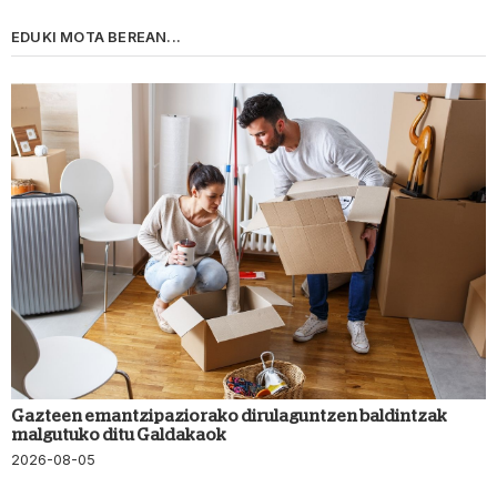
EDUKI MOTA BEREAN...
Gazteen emantzipaziorako dirulaguntzen baldintzak
malgutuko ditu Galdakaok
2026-08-05