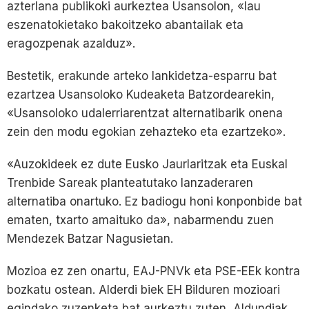
azterlana publikoki aurkeztea Usansolon, «lau
eszenatokietako bakoitzeko abantailak eta
eragozpenak azalduz».
Bestetik, erakunde arteko lankidetza-esparru bat
ezartzea Usansoloko Kudeaketa Batzordearekin,
«Usansoloko udalerriarentzat alternatibarik onena
zein den modu egokian zehazteko eta ezartzeko».
«Auzokideek ez dute Eusko Jaurlaritzak eta Euskal
Trenbide Sareak planteatutako lanzaderaren
alternatiba onartuko. Ez badiogu honi konponbide bat
ematen, txarto amaituko da», nabarmendu zuen
Mendezek Batzar Nagusietan.
Mozioa ez zen onartu, EAJ-PNVk eta PSE-EEk kontra
bozkatu ostean. Alderdi biek EH Bilduren mozioari
egindako zuzenketa bat aurkeztu zuten, Aldundiak,