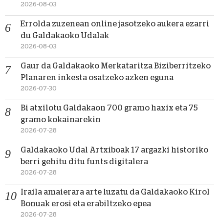
2026-08-03
Errolda zuzenean online jasotzeko aukera ezarri
du Galdakaoko Udalak
2026-08-03
Gaur da Galdakaoko Merkataritza Biziberritzeko
Planaren inkesta osatzeko azken eguna
2026-07-30
Bi atxilotu Galdakaon 700 gramo haxix eta 75
gramo kokainarekin
2026-07-28
Galdakaoko Udal Artxiboak 17 argazki historiko
berri gehitu ditu funts digitalera
2026-07-28
Iraila amaierara arte luzatu da Galdakaoko Kirol
Bonuak erosi eta erabiltzeko epea
2026-07-28