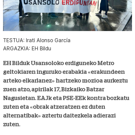
TESTUA: Irati Alonso García
ARGAZKIA: EH Bildu
EH Bilduk Usansoloko erdiguneko Metro
geltokiaren inguruko erabakia «erakundeen
arteko elkarlanez» hartzeko mozioa aurkeztu
zuen atzo, apirilak 17, Bizkaiko Batzar
Nagusietan. EAJk eta PSE-EEk kontra bozkatu
zuten eta «obrak atzeratzen ez duten
alternatibak» aztertu daitezkela adierazi
zuten.