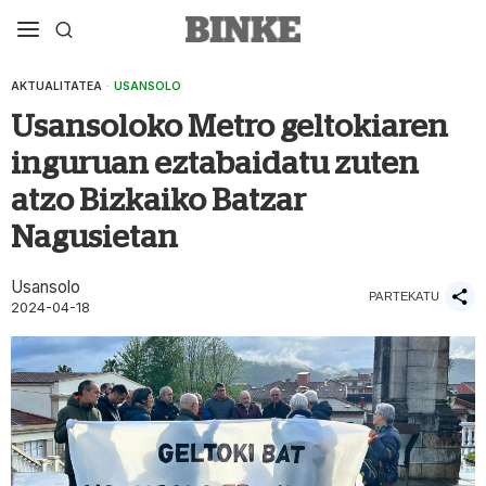
AKTUALITATEA
·
USANSOLO
Usansoloko Metro geltokiaren
inguruan eztabaidatu zuten
atzo Bizkaiko Batzar
Nagusietan
Usansolo
PARTEKATU
2024-04-18