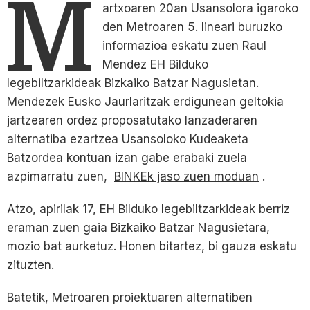
M
artxoaren 20an Usansolora igaroko
den Metroaren 5. lineari buruzko
informazioa eskatu zuen Raul
Mendez EH Bilduko
legebiltzarkideak Bizkaiko Batzar Nagusietan.
Mendezek Eusko Jaurlaritzak erdigunean geltokia
jartzearen ordez proposatutako lanzaderaren
alternatiba ezartzea Usansoloko Kudeaketa
Batzordea kontuan izan gabe erabaki zuela
azpimarratu zuen,
BINKEk jaso zuen moduan
.
Atzo, apirilak 17, EH Bilduko legebiltzarkideak berriz
eraman zuen gaia Bizkaiko Batzar Nagusietara,
mozio bat aurketuz. Honen bitartez, bi gauza eskatu
zituzten.
Batetik, Metroaren proiektuaren alternatiben