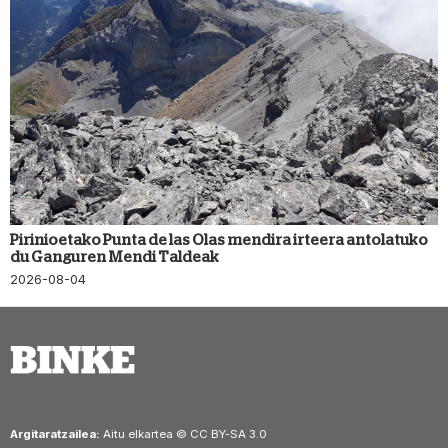
Pirinioetako Punta de las Olas mendira irteera antolatuko
du Ganguren Mendi Taldeak
2026-08-04
Argitaratzailea:
Aitu elkartea © CC BY-SA 3.0