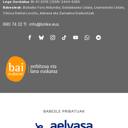
Lege Gordailua:
BI-41-2016 | ISSN: 2444-9385
Babesleak:
Bizkaiko Foru Aldundia, Galdakaoko Udala, Usansoloko Udala,
Clínica Dental Loroño, Aelvasa eta Zamakoa Eraikuntzak
680 74 32 11 ·
info@binke.eus
BABESLE PRIBATUAK