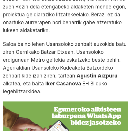
zuen «ezin dela etengabeko aldaketen mende egon,
proiektua geldiaraziko litzatekeelako. Beraz, ez da
onartuko aurrerapen hori beharrik gabe atzeratuko
lukeen aldaketarik».
Saioa baino lehen Usansoloko zenbait auzokide batu
ziren Gernikako Batzar Etxean, Usansoloko
erdigunean Metro geltokia eskatzeko beste behin.
Agerraldian Usansoloko Kudeaketa Batzordeko
zenbait kide izan ziren, tartean
Agustin Aizpuru
alkatea, eta baita
Iker Casanova
EH Bilduko
legebiltzarkidea.