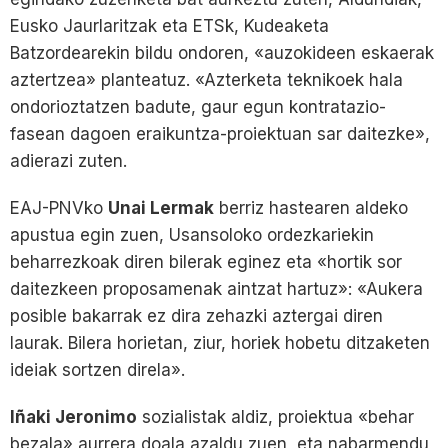
Eusko Jaurlaritzak eta ETSk, Kudeaketa
Batzordearekin bildu ondoren, «auzokideen eskaerak
aztertzea» planteatuz. «Azterketa teknikoek hala
ondorioztatzen badute, gaur egun kontratazio-
fasean dagoen eraikuntza-proiektuan sar daitezke»,
adierazi zuten.
EAJ-PNVko
Unai Lermak
berriz hastearen aldeko
apustua egin zuen, Usansoloko ordezkariekin
beharrezkoak diren bilerak eginez eta «hortik sor
daitezkeen proposamenak aintzat hartuz»: «Aukera
posible bakarrak ez dira zehazki aztergai diren
laurak. Bilera horietan, ziur, horiek hobetu ditzaketen
ideiak sortzen direla».
Iñaki Jeronimo
sozialistak aldiz, proiektua «behar
bezala» aurrera doala azaldu zuen, eta nabarmendu