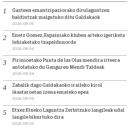
Gazteen emantzipaziorako dirulaguntzen
baldintzak malgutuko ditu Galdakaok
2026-08-05
Enetz Gomez, Espainiako kluben arteko igeriketa
lehiaketako txapeldunorde
2026-08-04
Pirinioetako Punta de las Olas mendira irteera
antolatuko du Ganguren Mendi Taldeak
2026-08-04
Zabalik dago Galdakaoko iraileko kirol
ikastaroetan izena emateko epea
2026-08-04
Etxez Etxeko Laguntza Zerbitzuko langileak udal
langile bihurtuko dira
2026-08-03