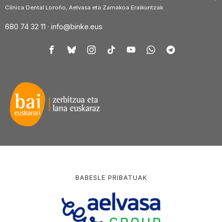
Clínica Dental Loroño, Aelvasa eta Zamakoa Eraikuntzak
680 74 32 11 ·
info@binke.eus
BABESLE PRIBATUAK