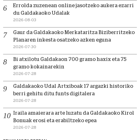
Errolda zuzenean online jasotzeko aukera ezarri
du Galdakaoko Udalak
2026-08-03
Gaur da Galdakaoko Merkataritza Biziberritzeko
Planaren inkesta osatzeko azken eguna
2026-07-30
Bi atxilotu Galdakaon 700 gramo haxix eta 75
gramo kokainarekin
2026-07-28
Galdakaoko Udal Artxiboak 17 argazki historiko
berri gehitu ditu funts digitalera
2026-07-28
Iraila amaierara arte luzatu da Galdakaoko Kirol
Bonuak erosi eta erabiltzeko epea
2026-07-28