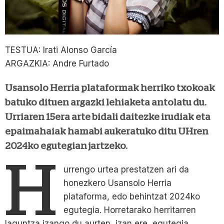
TESTUA: Irati Alonso García
ARGAZKIA: Andre Furtado
Usansolo Herria plataformak herriko txokoak
batuko dituen argazki lehiaketa antolatu du.
Urriaren 15era arte bidali daitezke irudiak eta
epaimahaiak hamabi aukeratuko ditu UHren
2024ko egutegian jartzeko.
H
urrengo urtea prestatzen ari da
honezkero Usansolo Herria
plataforma, edo behintzat 2024ko
egutegia. Horretarako herritarren
laguntza izango du aurten, izan ere, egutegia