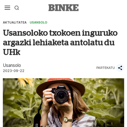
AKTUALITATEA
·
USANSOLO
Usansoloko txokoen inguruko
argazki lehiaketa antolatu du
UHk
Usansolo
PARTEKATU
2023-09-22