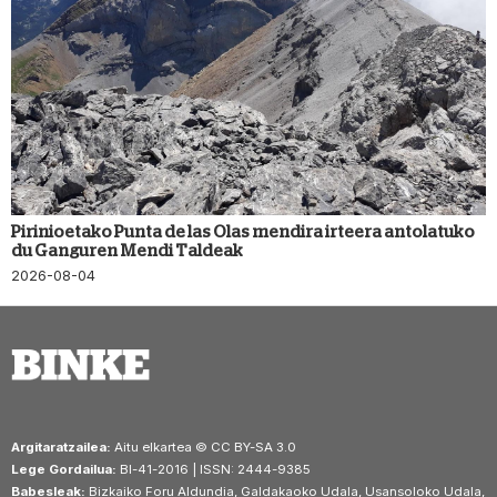
Pirinioetako Punta de las Olas mendira irteera antolatuko
du Ganguren Mendi Taldeak
2026-08-04
Argitaratzailea:
Aitu elkartea © CC BY-SA 3.0
Lege Gordailua:
BI-41-2016 | ISSN: 2444-9385
Babesleak:
Bizkaiko Foru Aldundia, Galdakaoko Udala, Usansoloko Udala,