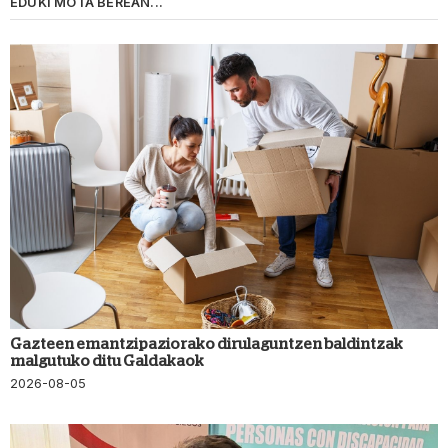
EDUKI MOTA BEREAN...
Gazteen emantzipaziorako dirulaguntzen baldintzak
malgutuko ditu Galdakaok
2026-08-05