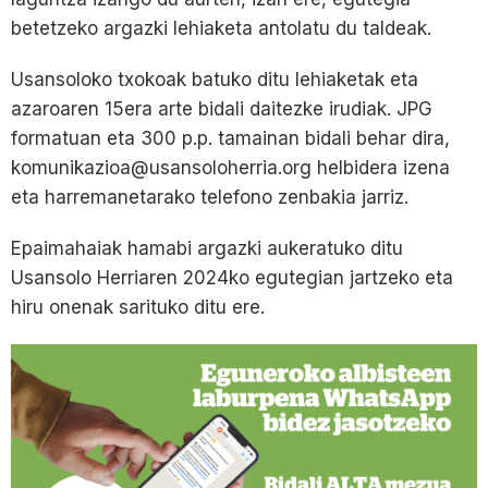
betetzeko argazki lehiaketa antolatu du taldeak.
Usansoloko txokoak batuko ditu lehiaketak eta
azaroaren 15era arte bidali daitezke irudiak. JPG
formatuan eta 300 p.p. tamainan bidali behar dira,
komunikazioa@usansoloherria.org helbidera izena
eta harremanetarako telefono zenbakia jarriz.
Epaimahaiak hamabi argazki aukeratuko ditu
Usansolo Herriaren 2024ko egutegian jartzeko eta
hiru onenak sarituko ditu ere.